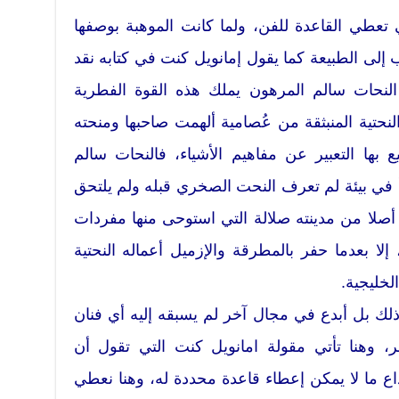
ي تعطي القاعدة للفن، ولما كانت الموهبة بوصفها
إلى الطبيعة كما يقول إمانويل كنت في كتابه نقد
النحات سالم المرهون يملك هذه القوة الفطرية
نحتية المنبثقة من عُصامية ألهمت صاحبها ومنحته
 بها التعبير عن مفاهيم الأشياء، فالنحات سالم
 في بيئة لم تعرف النحت الصخري قبله ولم يلتحق
صلا من مدينته صلالة التي استوحى منها مفردات
إلا بعدما حفر بالمطرقة والإزميل أعماله النحتية
لخليجية.
لك بل أبدع في مجال آخر لم يسبقه إليه أي فنان
وهنا تأتي مقولة امانويل كنت التي تقول أن
اع ما لا يمكن إعطاء قاعدة محددة له، وهنا نعطي