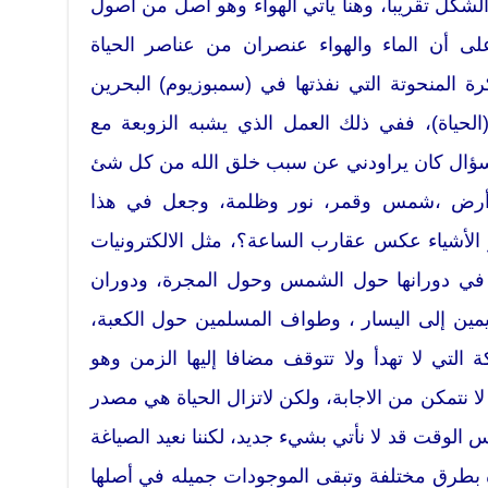
لشكل تقريبا، وهنا يأتي الهواء وهو أصل من أصول
على أن الماء والهواء عنصران من عناصر الحياة
رة المنحوتة التي نفذتها في (سمبوزيوم) البحرين
(الحياة)، ففي ذلك العمل الذي يشبه الزوبعة مع
 لسؤال كان يراودني عن سبب خلق الله من كل شئ
 وأرض ،شمس وقمر، نور وظلمة، وجعل في هذا
ر الأشياء عكس عقارب الساعة؟، مثل الالكترونيات
ب في دورانها حول الشمس وحول المجرة، ودوران
ليمين إلى اليسار ، وطواف المسلمين حول الكعبة،
التي لا تهدأ ولا تتوقف مضافا إليها الزمن وهو
 لا نتمكن من الاجابة، ولكن لاتزال الحياة هي مصدر
س الوقت قد لا نأتي بشيء جديد، لكننا نعيد الصياغة
ه بطرق مختلفة وتبقى الموجودات جميله في أصلها