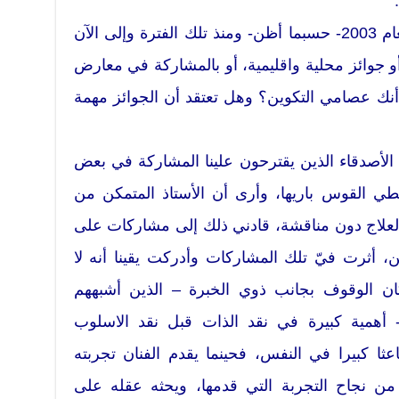
.
– بدأت التعرف على النحت في العام 2003- حسبما أظن- ومنذ تلك الفترة وإلى الآن
 جوائز محلية واقليمية، أو بالمشاركة في معارض
نك عصامي التكوين؟ وهل تعتقد أن الجوائز مهمة
الأصدقاء الذين يقترحون علينا المشاركة في بعض
طي القوس باريها، وأرى أن الأستاذ المتمكن من
العلاج دون مناقشة، قادني ذلك إلى مشاركات على
، أثرت فيّ تلك المشاركات وأدركت يقينا أنه لا
فكان الوقوف بجانب ذوي الخبرة – الذين أشبههم
 أهمية كبيرة في نقد الذات قبل نقد الاسلوب
عثا كبيرا في النفس، فحينما يقدم الفنان تجربته
 من نجاح التجربة التي قدمها، ويحثه عقله على