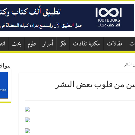
ات
مقالات
مكتبة ثقافات
فكر
أسرار
علوم
بحث
اتص
ض البشر
مواق
ين من قلوب بعض البشر