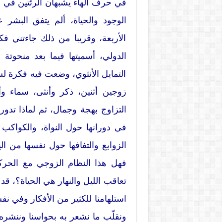
في حرف الهاء يشبهان الرئتين في ا
الوجود والحياة، ألم يتفق البشر 
الأربعة، وقريبا من ذلك جاءتني فك
الدولي، أسميتها فيما بعد منحوتة 
التمايل الأنثوي، وضعت فيه فكرة
زوجين أثنين، ذكر وأنثى، سماء
التزاوج بهجة وجمال، ثم لماذا تدو
في دورانها حول النواة، والكواك
الزوابع والتفافها حول نفسها من ا
فهل هذا النظام الزوجي مع الحركة 
تعاقب الليل والنهار هي الحياة؟، قد
استلهامنا للكثير من الأفكار وفي نف
ونقلّب ما نشعر به بحواسنا وننشر