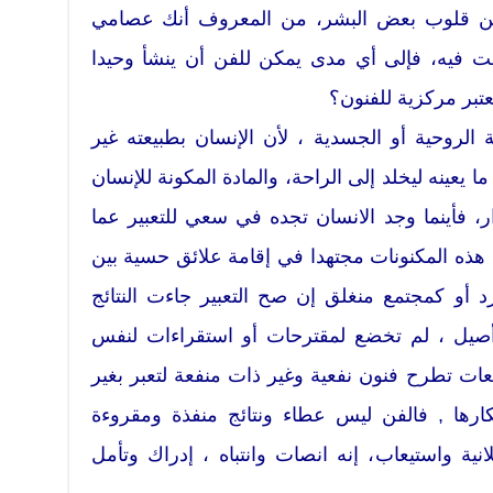
ن من قلوب بعض البشر، من المعروف أنك عصامي
 فيه، فإلى أي مدى يمكن للفن أن ينشأ وحيدا
تعتبر مركزية للفنون؟
 الروحية أو الجسدية ، لأن الإنسان بطبيعته غير
 يعينه ليخلد إلى الراحة، والمادة المكونة للإنسان
ر، فأينما وجد الانسان تجده في سعي للتعبير عما
ذه المكنونات مجتهدا في إقامة علائق حسية بين
د أو كمجتمع منغلق إن صح التعبير جاءت النتائج
أصيل ، لم تخضع لمقترحات أو استقراءات لنفس
ات تطرح فنون نفعية وغير ذات منفعة لتعبر بغير
ها , فالفن ليس عطاء ونتائج منفذة ومقروءة
واستيعاب، إنه انصات وانتباه ، إدراك وتأمل