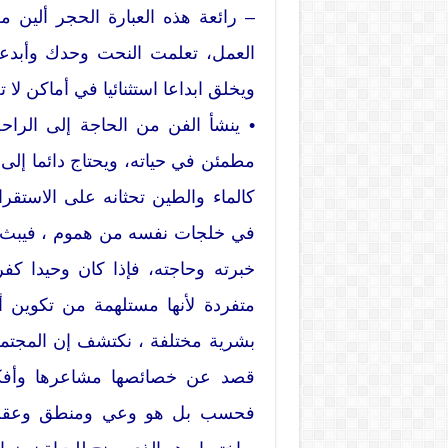
– رائعة هذه العبارة الحجر ألي
العمل، تعلمت النحت وحدك وأبدعت
ويخلق ابداعا استثنائيا في أماكن لا 
• ينشأ الفن من الحاجة إلى الراحة
مطمئن في حياته، ويحتاج دائما إلى ما
كالماء والطين تحثانه على الاستقرا
في خلجات نفسه من هموم ، فيبث ه
خبرته وحاجته، فإذا كان وحيدا كفر
متفردة لأنها مستلهمة من تكوين 
بشرية مختلفة ، نكتشف إن المجتمع
قصد عن خصائصها مشاعرها وأفكار
فحسب بل هو وعي ومنطق وعقلانية 