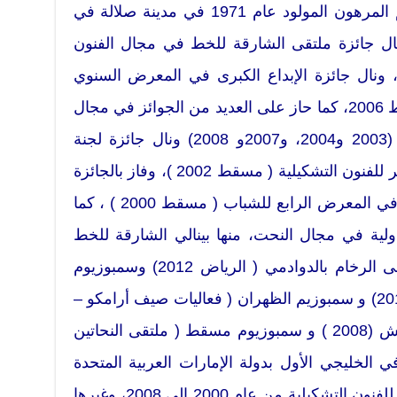
لمحة ذاتية عن الفنان الشاب سالم المرهون المولود عام 1971 في مدينة صلالة في
ال جائزة ملتقى الشارقة للخط في مجال الفنون
لتي تستلهم الحرف العربي 2012، ونال جائزة الإبداع الكبرى في المعرض السنوي
الرابع عشر للفنون التشكيلية مسقط 2006، كما حاز على العديد من الجوائز في مجال
النحت في السلطنة خلال الأعوام (2003 و2004، و2007و 2008) ونال جائزة لجنة
التحكيم في المعرض السنوي العاشر للفنون التشكيلية ( مسقط 2002 )، وفاز بالجائزة
الذهبية في مجال الرسم والتصوير في المعرض الرابع للشباب ( مسقط 2000 ) ، كما
لية في مجال النحت، منها بينالي الشارقة للخط
(2012) وسمبوزيم النحت الأول على الرخام بالدوادمي ( الرياض 2012) وسمبوزيوم
البحرين الدولي الخامس للنحت (2011) و سمبوزيم الظهران ( فعاليات صيف أرامكو –
السعودية ) (2010)، وبينالي بنجلاديش (2008 ) و سمبوزيوم مسقط ( ملتقى النحاتين
رجان الثقافي الخليجي الأول بدولة الإمارات العربية المتحدة
(2007)، و معارض الجمعية العمانية للفنون التشكيلية من عام 2000 إلى 2008، وغيرها