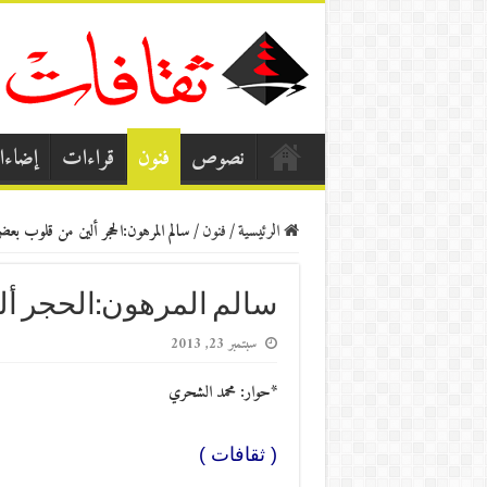
نصوص
فنون
قراءات
إضاء
الرئيسية
/
فنون
/
سالم المرهون:الحجر ألين من قلوب بع
سالم المرهون:الحجر أل
سبتمبر 23, 2013
*حوار: محمد الشحري
( ثقافات )