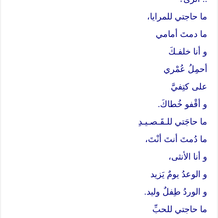
ما حاجتي للمرايا،
ما دمتَ أمامي
و أنا خلفـكَ
أحمِلُ عُمْري
على كتِفيَّ
و أقْفو خُطاكَ.
ما حاجَتي للـقَـصـيـدِ
ما دُمتَ أنتَ أنْتَ،
و أنا الأنثى،
و الوعدُ يومٌ يَزيد
و الوردُ طِفلٌ وليد.
ما حاجتي للحبِّ