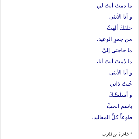
ما دمتَ أنتَ لي
و أنا الأنثى
خلفَكَ ألهثُ
من جمرِ الوعيد.
ما حاجتي إليَّ
ما دُمتَ أنتَ أنا،
و أنا الأنثى
خُنتُ ذاتي
و أسلَمتُـكَ
باسم الحبِّ
طوعاً كلَّ المقاليد.
* شاعرة من المغرب