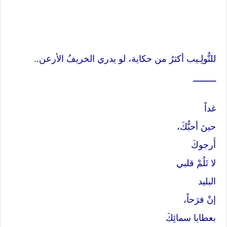
للتُّولِـيب أكثرُ من حكاية، لو يدري الخريفُ الأرعن..
ـــــــــ
غداً
حينَ أحبُّكَ،
أَرجوكَ
لا تَلُمْ قلبي
البليد
إنْ فرَحاً،
بعطايا سمائِكَ