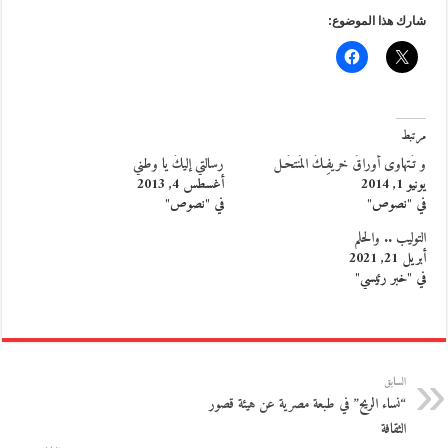
شارك هذا الموضوع:
مرتبط
و تَـتهاوى أوراقُ خريفِـكَ المُنتحَـل
رسالتي إليكَ يا وطني
يونيو 1, 2014
أغسطس 4, 2013
في "نصوص"
في "نصوص"
التوليب .. والحلم
أبريل 21, 2021
في "خبر رئيسي"
السابق
“نساء الريح” في طبعة مصرية عن هيئة قصور
الثقافة