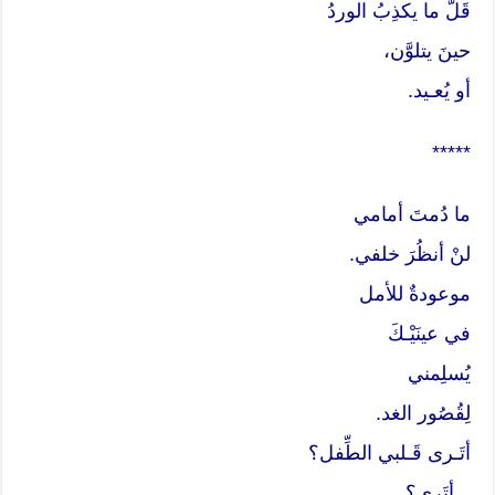
قَلَّ ما يكذِبُ الوردُ
حينَ يتلوَّن،
أو يُعـيد.
*****
ما دُمتَ أمامي
لنْ أنظُرَ خلفي.
موعودةٌ للأمل
في عينَيْـكَ
يُسلِمني
لِقُصُور الغد.
أتَـرى قَـلبي الطِّفل؟
.. أتَرى؟