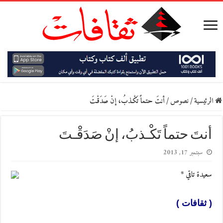
الرئيسية
/
نصوص
/
أنتَ حتماً تَكْـذبُ، إنْ صَدَقْـتَ
أنتَ حتماً تَكْـذبُ، إنْ صَدَقْـتَ
سبتمبر 17, 2013
سعيدة تاقي *
( ثقافات )