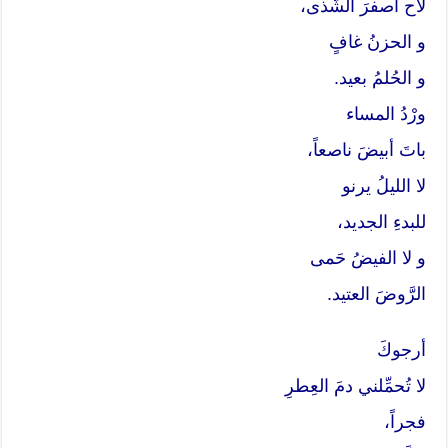
لَاح أصفرَ الشّذى،
و الحزنُ غافٍ
و الحُلمُ بعيد.
ورْدُ المساء
باتَ أبيضَ ناصعاً،
لا الليلُ يرنو
للبدءِ الجديد،
و لا الفيضُ حَمى
الرَّوضَ العتيد.
أرجوكَ
لا تُحمِّلني دمَ العِطرِ
فجراً،