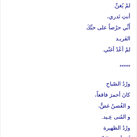
لمْ يُغنِّ.
أنتِ تَدري،
أَنِّي حرْصاً على حبِّكَ
الفَريـد
لمْ أعُدْ أغنّي.
*****
ورْدُ الصّباحِ
كانَ أحمرَ فاقعاً،
و الغُصنُ غضٌّ،
و المُنى عِـيد.
ورْدُ الظهيرة