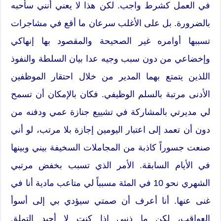
في العمل كشرط واجب. لكن هذا لا يعني أنني سأحبه
بالضرورة. بل على الأغلب سرعان ما أقع في مشاجرات
تسببها أوامره غير الصحيحة والمقصود بها إنهاكي
وإخضاعي من دون سبب وجيه عدا بيان السلطة والنفوذ
اللذين يتمتع بهما المدير من خلال احتقار الموظفين
الأدنى مرتبة بالسلم الوظيفي. فكان بالإمكان أن تسمح
لي مديرتي بالمشاركة في تشييع جنازة عمي ودفنه من
دون أن تعمد إلى اعتبار اليومين إجازة بلا مرتب، لو أني
صنعت جسوراً كاذبة من المجاملات السخيفة بيني وبينها
في الأيام السابقة. الأمر الذي تسبب بخفض مرتبي
الشهري نحو 10 في المئة مسبباً لي متاعب مادية أنا في
غنى عنها. أنا أعرف أن صمتي سيؤدي بي إلى أسوأ
العواقب، لكن ما ذنبي إذا كنت لا أجيد التملق