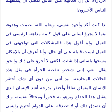
الازدراء، بل إن الغالبية مـن الناس تفضل أن يتملقهـم
النـاس الآخـرون!
لذا كنت أكد وأجهد نفسي، ويعلم الله، بصمت وهدوء،
بينما لا يجرؤ لساني على قول كلمة مداهنة لرئيسي في
العمل. ولمَ أقول هذا، فالمشكلات التي تواجهني في
العمل ليست قليلة على أي حال، وأنا أعرف أن بالإمكان
مسحها بلساني إذا شئت، لكنني لا أجرؤ على ذلك والحق
يقال. نعم، إنني شخص تنقصه الجرأة في مثل هذه
الحالات المخادعة، بيد أنني من دون أي شك أحتقر
الإنسان المتملق نفاقاً وأحتقر بدرجة أشد الإنسان الذي
يتقبل هذا الخداع ويزهو به فخوراً ومختالاً بنفسه، ولك
أن تصدق ذلك أو لا تصدقه. على الدوام أحترم رئيسي