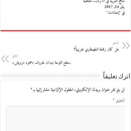
مناهج العربية في الأردن.. متحفية
يناير 24, 2017
في "إضاءات"
السابق
هل كان رفاعة الطهطاوي تغريبياً؟
التالي
سطح اللوحة ميدان لحروف «محمود درويش»
اترك تعليقاً
لن يتم نشر عنوان بريدك الإلكتروني.
الحقول الإلزامية مشار إليها بـ
*
التعليق
*