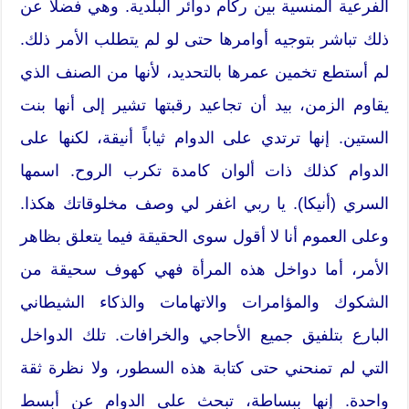
الفرعية المنسية بين ركام دوائر البلدية. وهي فضلاً عن
ذلك تباشر بتوجيه أوامرها حتى لو لم يتطلب الأمر ذلك.
لم أستطع تخمين عمرها بالتحديد، لأنها من الصنف الذي
يقاوم الزمن، بيد أن تجاعيد رقبتها تشير إلى أنها بنت
الستين. إنها ترتدي على الدوام ثياباً أنيقة، لكنها على
الدوام كذلك ذات ألوان كامدة تكرب الروح. اسمها
السري (أنيكا). يا ربي اغفر لي وصف مخلوقاتك هكذا.
وعلى العموم أنا لا أقول سوى الحقيقة فيما يتعلق بظاهر
الأمر، أما دواخل هذه المرأة فهي كهوف سحيقة من
الشكوك والمؤامرات والاتهامات والذكاء الشيطاني
البارع بتلفيق جميع الأحاجي والخرافات. تلك الدواخل
التي لم تمنحني حتى كتابة هذه السطور، ولا نظرة ثقة
واحدة. إنها ببساطة، تبحث على الدوام عن أبسط