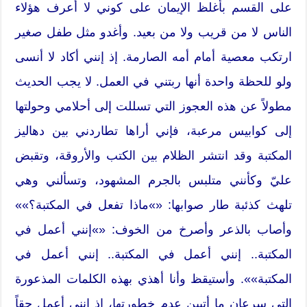
على القسم بأغلظ الإيمان على كوني لا أعرف هؤلاء
الناس لا من قريب ولا من بعيد. وأغدو مثل طفل صغير
ارتكب معصية أمام أمه الصارمة. إذ إنني أكاد لا أنسى
ولو للحظة واحدة أنها ربتني في العمل. لا يجب الحديث
مطولاً عن هذه العجوز التي تسللت إلى أحلامي وحولتها
إلى كوابيس مرعبة، فإني أراها تطاردني بين دهاليز
المكتبة وقد انتشر الظلام بين الكتب والأروقة، وتقبض
عليّ وكأنني متلبس بالجرم المشهود، وتسألني وهي
تلهث كذئبة طار صوابها: «»ماذا تفعل في المكتبة؟»»
وأصاب بالذعر وأصرخ من الخوف: «»إنني أعمل في
المكتبة.. إنني أعمل في المكتبة.. إنني أعمل في
المكتبة»». وأستيقظ وأنا أهذي بهذه الكلمات المذعورة
التي سرعان ما أتبين عدم خطورتها، إذ إنني أعمل حقاً