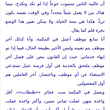
أن غالبية الناس ستموت جوعاً إذا لم تكد وتكدح، بينما
هناك من لا يعمل شيئاً محدداً وفي الوقت نفسه يكون
ثرياً. هكذا هي سنة الحياة، ولا يمكن تغيير هذا الوضع
بجرة قلم كما يقال.
أنا سابع موظف أعمل في المكتبة، وأنا كذلك آخر
موظف يتم تعيينه وليس الأخير بطبيعة الحال، فيما إذا تم
إنهاء خدماتي. حيث إن القانون ينص على فصل آخر
موظف ملتحق بالخدمة في أول فرصة عمل تستدعي
الاستغناء عن أي موظف، وباختصار، آخر العاملين هم
أول المفصولين.
ويعمل في المكتبة ست عجائز «»طنطات»»، أقل
واحدة منهن عملت ثماني سنين، وأكثر واحدة عملت
أربعة وعشرين عاماً. لم أكن أتصور أن العجائز مليئات