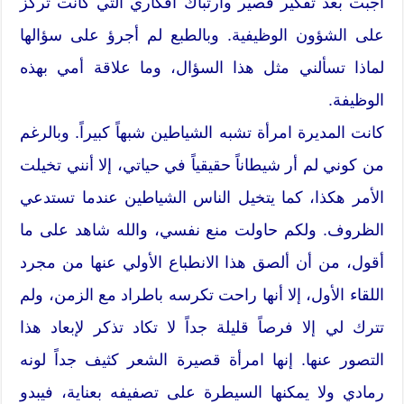
أجبت بعد تفكير قصير وارتباك أفكاري التي كانت تركز
على الشؤون الوظيفية. وبالطبع لم أجرؤ على سؤالها
لماذا تسألني مثل هذا السؤال، وما علاقة أمي بهذه
الوظيفة.
كانت المديرة امرأة تشبه الشياطين شبهاً كبيراً. وبالرغم
من كوني لم أر شيطاناً حقيقياً في حياتي، إلا أنني تخيلت
الأمر هكذا، كما يتخيل الناس الشياطين عندما تستدعي
الظروف. ولكم حاولت منع نفسي، والله شاهد على ما
أقول، من أن ألصق هذا الانطباع الأولي عنها من مجرد
اللقاء الأول، إلا أنها راحت تكرسه باطراد مع الزمن، ولم
تترك لي إلا فرصاً قليلة جداً لا تكاد تذكر لإبعاد هذا
التصور عنها. إنها امرأة قصيرة الشعر كثيف جداً لونه
رمادي ولا يمكنها السيطرة على تصفيفه بعناية، فيبدو