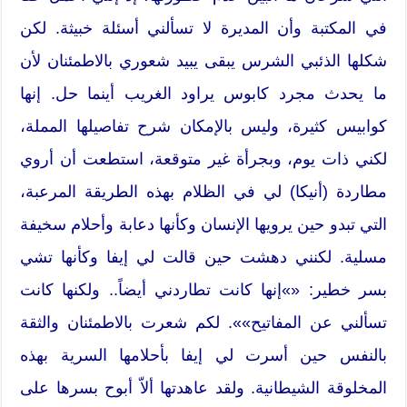
في المكتبة وأن المديرة لا تسألني أسئلة خبيثة. لكن
شكلها الذئبي الشرس يبقى يبيد شعوري بالاطمئنان لأن
ما يحدث مجرد كابوس يراود الغريب أينما حل. إنها
كوابيس كثيرة، وليس بالإمكان شرح تفاصيلها المملة،
لكني ذات يوم، وبجرأة غير متوقعة، استطعت أن أروي
مطاردة (أنيكا) لي في الظلام بهذه الطريقة المرعبة،
التي تبدو حين يرويها الإنسان وكأنها دعابة وأحلام سخيفة
مسلية. لكنني دهشت حين قالت لي إيفا وكأنها تشي
بسر خطير: «»إنها كانت تطاردني أيضاً.. ولكنها كانت
تسألني عن المفاتيح»». لكم شعرت بالاطمئنان والثقة
بالنفس حين أسرت لي إيفا بأحلامها السرية بهذه
المخلوقة الشيطانية. ولقد عاهدتها ألاّ أبوح بسرها على