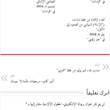
في "قراءات"
التضامني الإنساني
ديسمبر 1, 2016
في "قراءات"
العدد (42) من مجلة ذوات،
و”الإسلام السياسي من الصعود إلى
الأفول”
يناير 6, 2018
في "خبر رئيسي"
السابق
صدور عدد شهر يوليو من مجلة “العربي”
التالي
ألبير كامو.. مرجعيات بائسة إلا جيرمان
اترك تعليقاً
لن يتم نشر عنوان بريدك الإلكتروني.
الحقول الإلزامية مشار إليها بـ
*