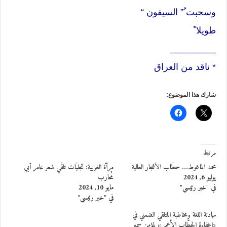
وسحبت ُ” السيفون “
طويلا ً
_________
* ناقد من العراق
شارك هذا الموضوع:
مرتبط
محمد الماغوط… حطّاب الأشجار العالية
مرآة الغريبة: تجليّات تلقّي شعر عامر أبي
يوليو 6, 2024
مُحارب
في "خبر رئيسي"
مايو 10, 2024
في "خبر رئيسي"
مهادنة اللغة ومخاطبة المتلقي الضمني في
«إغفاءة الحطَّاب الأعمى» لمؤمن سمير