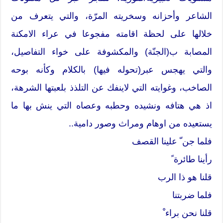
الشاعر وأحزانه وسخريته المرّة، والتي يتعرف من
خلالها على لحظة اقامته مفجوعا في عراء الامكنة
المصابة ب(الجنّة) والمكشوفة على خواء التفاصيل،
والتي يهجس عبر(تحوله فيها) بالكلام وكأنه بوحه
الصاخب، وغوايته التي لاينفك عن التلذذ بلعبتها الشرهة،
اذ هي هتافه ونشيده وحطبه وعصاه التي ينش بها ما
يستعيده من اوهام ومراث وصور دامية..
فلما جن ّ علينا القصف
رأينا طائرة ً
قلنا هو ذا الرب
فلما ضربتنا
قلنا نحن براء ْ