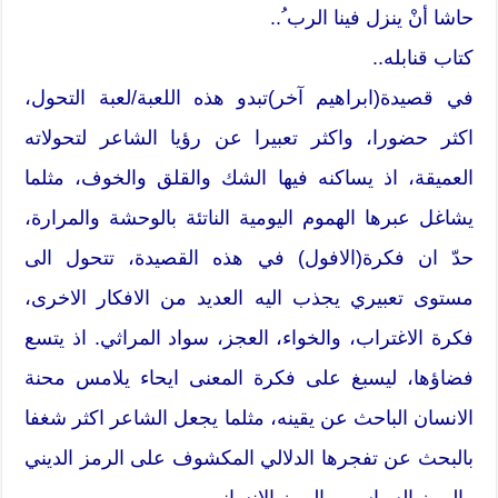
حاشا أنْ ينزل فينا الرب ُ..
كتاب قنابله..
في قصيدة(ابراهيم آخر)تبدو هذه اللعبة/لعبة التحول،
اكثر حضورا، واكثر تعبيرا عن رؤيا الشاعر لتحولاته
العميقة، اذ يساكنه فيها الشك والقلق والخوف، مثلما
يشاغل عبرها الهموم اليومية الناتئة بالوحشة والمرارة،
حدّ ان فكرة(الافول) في هذه القصيدة، تتحول الى
مستوى تعبيري يجذب اليه العديد من الافكار الاخرى،
فكرة الاغتراب، والخواء، العجز، سواد المراثي. اذ يتسع
فضاؤها، ليسبغ على فكرة المعنى ايحاء يلامس محنة
الانسان الباحث عن يقينه، مثلما يجعل الشاعر اكثر شغفا
بالبحث عن تفجرها الدلالي المكشوف على الرمز الديني
والرمز السياسي والرمز الإنساني.