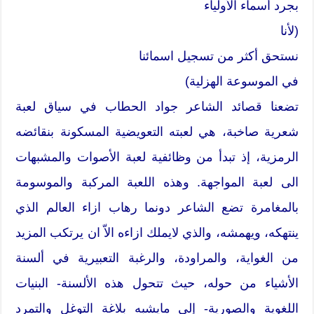
بجرد أسماء الأولياء
(لأنا
نستحق أكثر من تسجيل اسمائنا
في الموسوعة الهزلية)
تضعنا قصائد الشاعر جواد الحطاب في سياق لعبة
شعرية صاخبة، هي لعبته التعويضية المسكونة بنقائضه
الرمزية، إذ تبدأ من وظائفية لعبة الأصوات والمشبهات
الى لعبة المواجهة. وهذه اللعبة المركبة والموسومة
بالمغامرة تضع الشاعر دونما رهاب ازاء العالم الذي
ينتهكه، ويهمشه، والذي لايملك ازاءه الاّ ان يرتكب المزيد
من الغواية، والمراودة، والرغبة التعبيرية في ألسنة
الأشياء من حوله، حيث تتحول هذه الألسنة- البنيات
اللغوية والصورية- إلى مايشبه بلاغة التوغل والتمرد