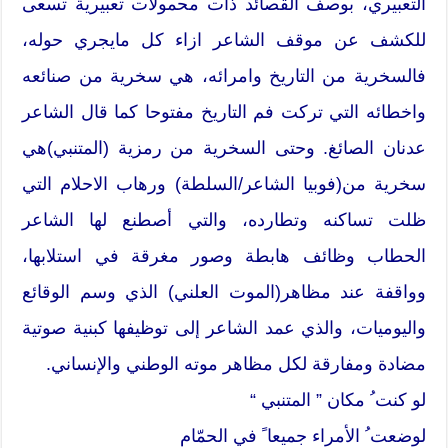
التعبيري، بوصف القصائد ذات محمولات تعبيرية تسعى
للكشف عن موقف الشاعر ازاء كل مايجري حوله،
فالسخرية من التاريخ وامرائه، هي سخرية من صنائعه
واخطائه التي تركت فم التاريخ مفتوحا كما قال الشاعر
عدنان الصائغ. وحتى السخرية من رمزية (المتنبي)هي
سخرية من(فوبيا الشاعر/السلطة) ورهاب الاحلام التي
ظلت تساكنه وتطارده، والتي أصطنع لها الشاعر
الحطاب وظائف هابطة وصور مغرقة في استلابها،
وواقفة عند مظاهر(الموت العلني) الذي وسم الوقائع
واليوميات، والذي عمد الشاعر إلى توظيفها كبنية صوتية
مضادة ومفارقة لكل مظاهر موته الوطني والإنساني.
لو كنت ُ مكان ” المتنبي “
لوضعت ُ الأمراء جميعا ً في الحمّام