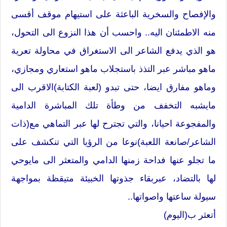
والإفصاح والسخرية الباعثة على استيهام موقف أقسى
منه الاطمئنان اليه.. واحسب أن هذا النزوع الى التحول،
هو الذي يدفع الشاعر الى الاستغراق في محاولة تعرية
ماهو مباشر عبر التذذ باستجلاب ماهو استعاري ومجازي،
وماهو مفارق ايضا، حتى تبدو (لعبة الكتابة)الاقرب الى
مايشبه التخفف من وطأة تلك المباشرة الدامية
والمفجوعة احيانا، والتي تجترح لها عبر التماهي مع(ذات
الشاعر/صانعة اللعبة)نوعا من الرؤيا التي تنكشف على
ما تجلو عنها فداحة زمنها الدامي والمتعثر الى مايوحي
لها بالتضاد، عبربقاء جذوتها الخبيئة متيقظة بمواجهة
سيولة ساعتها واصواتها..
أتعثر ب(اليوم)