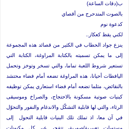
ب(دقات الساعة)
بالصوت المتدحرج من أقصاي
كدعوة نوم
لكني يقظ كعكاز..
ينزع جواد الحطاب في الكثير من قصائد هذه المجموعة
إلى ما يمكن تسميته بالكتابة المراوغة، الكتابة التي
تستعير شروط اللعبة تماما، والتي تسخر وتوخز وتحمل
اليافطات أحيانا، هذه المراوغة تضعه أمام فضاء محتشد
بالنقائض، مثلما تضعه أمام فضاء استعاري يمكن توظيفه
كبنيات صوتية مسكونة بالاحتجاج، والصراخ وموسيقى
الرثاء، والتي لها قابلية التشكّل والاندغام والنفور والتحوّل
في آن معا، اذ تملك تلك البنيات قابلية التحول إلى
مستويات تعبيرية/صورية، تتفجر عبر كل مكنونات