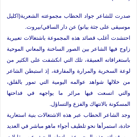
صدرت للشاعر جواد الحطاب مجموعته الشعرية(اكليل
موسيقى على جثة بيانو) عن دار الساقي/بيروت.
احتشدت أغلب قصائد هذه المجموعة باشتغالات تعبيرية
زاوج فيها الشاعر بين الصور الساخنة والمعاني الموحية
باستغراقاته العميقة، تلك التي انكشفت على الكثير من
لوعة السخرية والمرارة والمفارقة، إذ استبطن الشاعر
من خلالها شواهد عوالمه اليومية التي تمور بالقلق،
والتي اتسعت فيها مرائر ما يواجهه في فداحتها
المسكونة بالانتهاك والفزع والتساؤل.
وجد الشاعر الحطاب عبر هذه الاشتغالات بنية استعارية
حادة، استمرأها نحو تلطيف أجواء ماهو مباشر في العديد
من قصائد هذه المجموعة، باتجاه البحث عن مقابلات