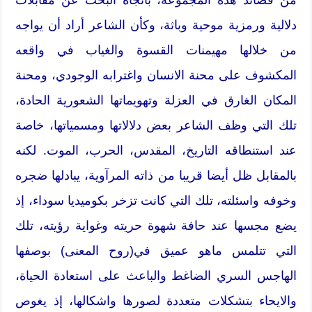
دلالية ورمزية موحية وباثة، وكأن الشاعر أراد أن يواجه
من خلالها مهيمنات القسوة والغياب في واقعه
المكشوف على محنة الانسان واغترابه الوجودي، ومحنة
المكان الغارق في العزلة وتهويماتها الشعورية الحادة،
تلك التي وظف الشاعر بعض دلالاتها ومسمياتها، خاصة
عند استنطاقه التاريخ، المقدس، الحرب، الموت. لكنه
بالمقابل ظل أيضا قريبا من ذاته المرآوية، يبادلها ضجره
وخوفه واسئلته، تلك التي كانت تزخر بكوميديا سوداء، إذ
يضع مجسها عند حافة شهوة حريته وغواية رؤيته، تلك
التي تتلمس ماهو عميق في(روح المعنى) بوصفها
الهاجس السري الضاغط والباعث على استعادة الحياة،
والايحاء بتشكلات متعددة لصورها واشكالها، إذ يغوص