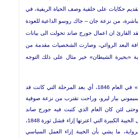
س تقديم حكايات على خلفية وصف الحياة الريفية، في
باشرة، من نزعة جان – جاك روسو الداعية للعودة
تقد القارئ ان اعمال جورج صاند تحولت الى بيانات
ثافة البعد الروائي، وصارت الشخصيات مقدمة من
ية «بحيرة الشيطان» خير مثال على ذلك التوجه
كتبت جورج صاند «بحيرة الشيطان» في العام 1846، أي بعد المرحلة التي كانت قد
 سيموني بيار ليرو، وراحت تقترب من نزعة صوفية
. وحتى لئن كان العام الذي كتبت فيه جورج صاند
«بحيرة الشيطان» سابقاً عامين على الخيبة الكبيرة التي اعترتها إزاء فشل ثورة 1848،
لرواية، ما يشي بأن الخيبة إزاء العمل السياسي