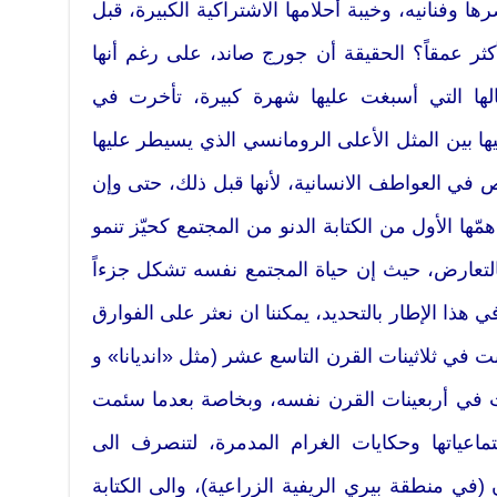
ا وفنانيه، وخيبة أحلامها الاشتراكية الكبيرة، قبل
الأكثر عمقاً؟ الحقيقة أن جورج صاند، على رغم أنها
ا التي أسبغت عليها شهرة كبيرة، تأخرت في
ها بين المثل الأعلى الرومانسي الذي يسيطر عليها
وص في العواطف الانسانية، لأنها قبل ذلك، حتى وإن
مّها الأول من الكتابة الدنو من المجتمع كحيّز تنمو
التعارض، حيث إن حياة المجتمع نفسه تشكل جزءاً
في هذا الإطار بالتحديد، يمكننا ان نعثر على الفوارق
ت في ثلاثينات القرن التاسع عشر (مثل «انديانا» و
بت في أربعينات القرن نفسه، وبخاصة بعدما سئمت
تماعياتها وحكايات الغرام المدمرة، لتنصرف الى
ي منطقة بيري الريفية الزراعية)، والى الكتابة