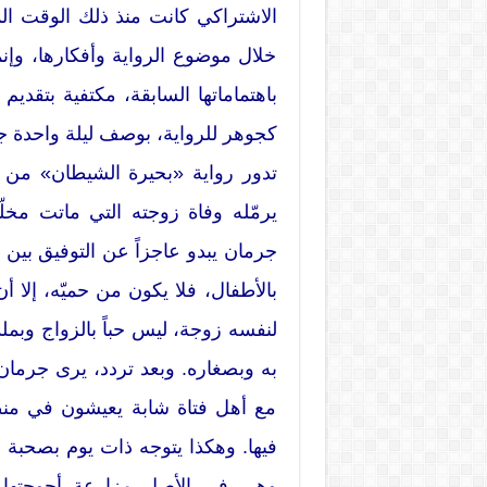
الاشتراكي كانت منذ ذلك الوقت الم
خلال موضوع الرواية وأفكارها، وإن
باهتماماتها السابقة، مكتفية بتقديم
كجوهر للرواية، بوصف ليلة واحدة ج
تدور رواية «بحيرة الشيطان» من 
يرمّله وفاة زوجته التي ماتت مخلّ
جرمان يبدو عاجزاً عن التوفيق بين 
بالأطفال، فلا يكون من حميّه، إلا 
لنفسه زوجة، ليس حباً بالزواج وبمل
به وبصغاره. وبعد تردد، يرى جرمان 
مع أهل فتاة شابة يعيشون في منط
فيها. وهكذا يتوجه ذات يوم بصحبة أ
وهي في الأصل مزارعة أحوجتها