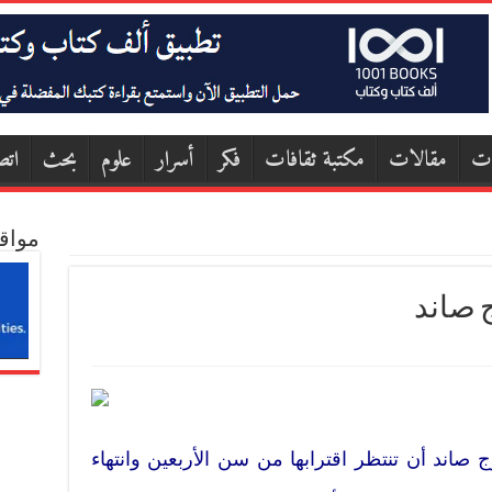
ات
مقالات
مكتبة ثقافات
فكر
أسرار
علوم
بحث
اتص
مواق
 صاند
صاند أن تنتظر اقترابها من سن الأربعين وانتهاء