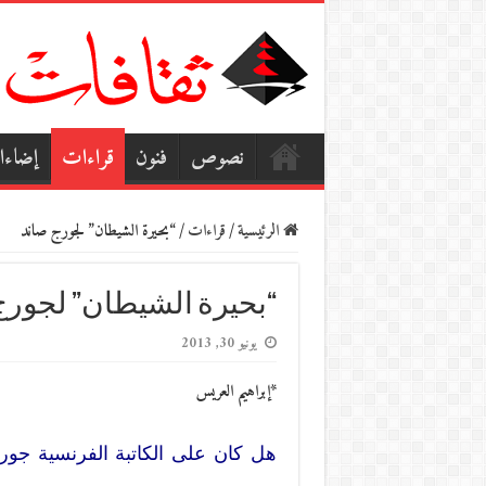
نصوص
فنون
قراءات
إضاء
الرئيسية
/
قراءات
/
“بحيرة الشيطان” لجورج صاند
“بحيرة الشيطان” لجورج
يونيو 30, 2013
*إبراهيم العريس
هل كان على الكاتبة الفرنسية جورج 