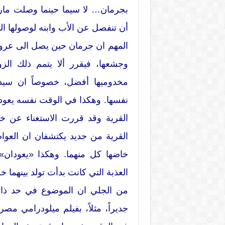
بجرمان… لا سيما حينما وصلت ماري 
أن تنفصل عن الأب وابنه لوصولها ا
المهم ان جرمان حين يصل الى عروسه 
وجشعها، فيقرر ألا يتمم ذلك ال
مخدوميها أفضل، خصوصاً ان سيده
نفسها. وهكذا في الوقت نفسه يعود
القرية وقد قررت الاستغناء عن خ
القرية من جديد يكتشفان ان العواطف 
خاضها كل منهما. وهكذا «يعودان» ا
العذبة التي كانت بدأت تولد بينهما 
من الجلي ان الموضوع في حد ذاته
جديراً، مثلاً، بفيلم ميلودرامي 