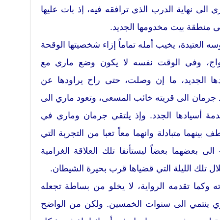
الى نهاية الدرب الذي ترافقه فيه، إذ بات عليها
لى منطقة بيت مخدومها الجديد.
العتيدة، يخيب أمله تماماً إزاء شخصيتها الوقحة
زواج، وفي الوقت نفسه لا يكون وضع ماري مع
ا الجديد، ما إن وصلت، حتى راح يراودها عن
 جرمان الى قريته خائب المسعى، وتعود ماري الى
دمة أسيادها الجدد. وإذ يلتقي جرمان وماري في
بينهما متبادلة وانهما معاً تعبا من التجربة التي
لى بعضهما بعضاً ليستأنفا تلك العلاقة الغرامية
خلال تلك الليلة التي قضياها قرب بحيرة الشيطان.
 وكما تقدمه الرواية، لا يخلو من بساطة تجعله
مصري ينتمي الى سنوات الخمسين. ولكن من الواضح