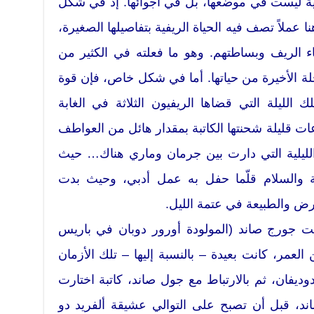
ية ليست في موضعها، بل في أجوائها. إذ في شكل
عملاً تصف فيه الحياة الريفية بتفاصيلها الصغيرة،
اء الريف وبساطتهم. وهو ما فعلته في الكثير من
رحلة الأخيرة من حياتها. أما في شكل خاص، فإن قوة
 الليلة التي قضاها الريفيون الثلاثة في الغابة
ت قليلة شحنتها الكاتبة بمقدار هائل من العواطف
الليلية التي دارت بين جرمان وماري هناك… حيث
دعة والسلام قلّما حفل به عمل أدبي، وحيث بدت
رض والطبيعة في عتمة الليل.
نت جورج صاند (المولودة أورور دوبان في باريس
عين من العمر، كانت بعيدة – بالنسبة إليها – تلك الأزمان
دوديفان، ثم بالارتباط مع جول صاند، كاتبة اختارت
اند، قبل أن تصبح على التوالي عشيقة ألفريد دو