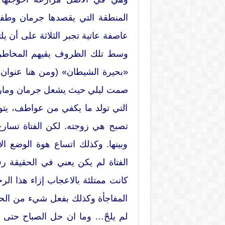
المنطقة التي يقصدها جرمان وطفله.
عاصفة عاتية تجبر الثلاثة على أن يل
وسط تلك الظروف يقيهم المخاطر…
«بحيرة الشيطان» (ومن هنا عنوان ال
صمت ليلي حيث يشعل جرمان وماري نا
التي تولد ما يكفي من عواطف، يتوج
تصبح هي زوجته. لكن الفتاة تسارع
وبينها. وكذلك اتساع هوة الوضع ال
الفتاة لم يكن يعني في الحقيقة ر
كانت ممتلئة بالاعجاب إزاء هذا الر
المفاجأة وكذلك بفعل شيء من الحياء 
لم يلحّ… وما ان حل الصباح حتى و