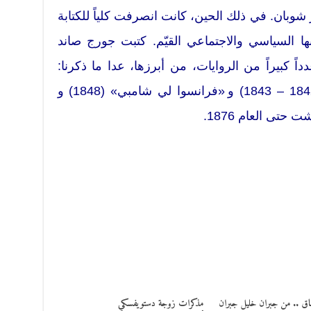
 شوبان. في ذلك الحين، كانت انصرفت كلياً للكتابة
ها السياسي والاجتماعي القيّم. كتبت جورج صاند
ً كبيراً من الروايات، من أبرزها، عدا ما ذكرنا:
«مويرا» (1837) و «كونسويلو» (1842 – 1843) و «فرانسوا لي شامبي» (1848) و
اق .. من جبران خليل جبران
مذكرات زوجة دستويفسكي