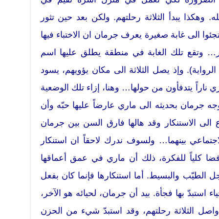
 وهكذا يبدأ الثلاثة رحلتهم. ولكن بعد حين تثور
تجئوا الى غابة صغيرة يعرف جرمان ان الاختباء فيها
 وتقع تلك الغابة في منطقة يطلق عليها اسم
رواية). وإذ يصل الثلاثة الى مكان يؤويهم، يسود
راً يتدفأون من حولها… وهنا، إزاء تلك الوضعية
ه جرمان بحديثه الى ماري عارضاً عليها حبّه وأن
 الى الاستنكار وقد هالها فارق السن بين جرمان
اجتماعي بينهما… ولسوف ندرك لاحقاً ان استنكار
فضا كلياً للفكرة، ذلك أن ماري في عمق أعماقها
جل الطيّب والبسيط. أما استنكارها فإنما كان بفعل
استبدّ بها فجأة. بيد أن جرمان، لحيائه هو الآخر،
اصل الثلاثة رحلتهم، وقد استبدّ شيء من الحزن