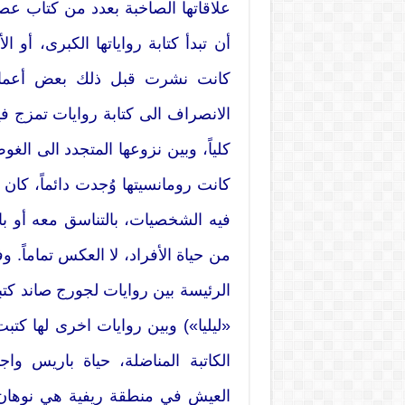
علاقاتها الصاخبة بعدد من كتاب عصره
أن تبدأ كتابة رواياتها الكبرى، أو 
كانت نشرت قبل ذلك بعض أعماله
الانصراف الى كتابة روايات تمزج في
كلياً، وبين نزوعها المتجدد الى الغ
كانت رومانسيتها وُجدت دائماً، كان ه
فيه الشخصيات، بالتناسق معه أو ب
من حياة الأفراد، لا العكس تماماً. و
الرئيسة بين روايات لجورج صاند كتب
«ليليا») وبين روايات اخرى لها كت
الكاتبة المناضلة، حياة باريس واج
العيش في منطقة ريفية هي نوهان (ف