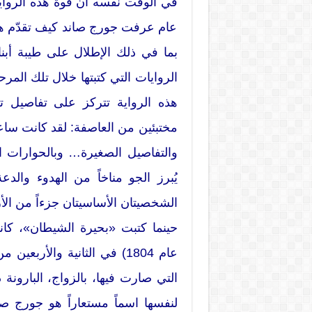
في الوقت نفسه ان قوة هذه الروا
عام عرفت جورج صاند كيف تقدّم هنا 
بما في ذلك الإطلال على طيبة أبن
الروايات التي كتبتها خلال تلك الم
هذه الرواية تتركز على تفاصيل تلك
مختبئين من العاصفة: لقد كانت ساعا
والتفاصيل الصغيرة… وبالحوارات 
يُبرز الجو مناخاً من الهدوء وال
الشخصيتان الأساسيتان جزءاً من الأ
حينما كتبت «بحيرة الشيطان»، كا
عام 1804) في الثانية والأرب
التي صارت فيها، بالزواج، البارونة 
لنفسها اسماً مستعاراً هو جورج ص