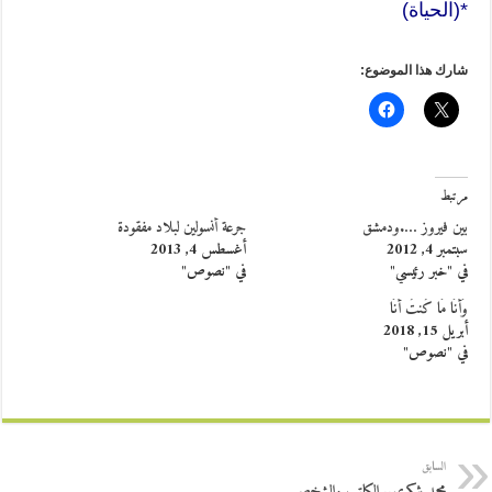
*(الحياة)
شارك هذا الموضوع:
مرتبط
بين فيروز ….ودمشق
جرعة أنسولين لبلاد مفقودة
سبتمبر 4, 2012
أغسطس 4, 2013
في "خبر رئيسي"
في "نصوص"
وَأنَا مَا كُنتُ أَنَا
أبريل 15, 2018
في "نصوص"
السابق
محمد شكري.. الكاتب والشخص