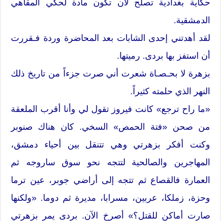
حكاية بغدادية تصلح لأن تكون مادة لحكي المقاهي
الدمشقية.
لقد أهدتني إحدى الشابات بعد المحاضرة وردة فـقررت
أن استفز بها بردى. رميتها.
بزهرة لا بحـصـاة شعرت أني صرت جزءاً من تاريخ ذلك
النهر الذي حلمته كثيراً.
«ما راح ترجع» كانت فيروز تقول لي وأنا أقرب الملعقة
من صحن «فتة الحمص» السخي. كان هناك صنوبر
وكنت أفكر بزهرتي وهي تتنقل بين أحياء دمشق،
المهاجرين والصالحية لتتجه نحو سوق ساروجه ثم
العمارة فالقصاع ثم تتجه إلى أراضي جوبر، عين ترما
وحزة، زملكا، عربين، مسرابا، مديرة ثم دوما. «ولكنها
صارت أماكن للقتل؟» أصرخ الآن. بردى يمر بزهرتي