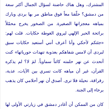
المشترك، وهل هناك حاضنة لسؤال الجمال أكثر سعة
من دمشق؟ حلّقنا معاً فوق مناطق مر بها بردى وبارك
بمياهه معجزاتها الصغيرة. من الصخور يخرج محمّلاً
برائحة الحبر الإلهي ليروي الغوطة حكايات. قلت لهم:
«جئتكم لأحكي وأنا أعرف أنني أستعيد حكايات سبق
لبردى أن لامس شفاهكم بعذوبة تنهدات حورياتها» كنت
أتحدث عن نهر حلمته كائناً سماوياً. لمَ لا؟ لم يذكره
القرآن، غير أن مياهه كانت تسري بين الآيات، عذبة،
رقراقة، نحيلة فلا ترى. أصدق أن نهر أحلامي كان يذهب
برخاء إلى الجنة.
كان من الممكن أن أغادر دمشق في زيارتي الأولى لها