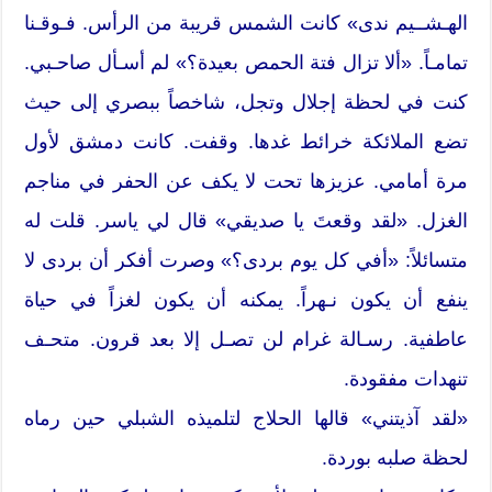
الهـشــيم ندى» كانت الشمس قريبة من الرأس. فـوقـنا
تمامـاً. «ألا تزال فتة الحمص بعيدة؟» لم أسـأل صاحـبي.
كنت في لحظة إجلال وتجل، شاخصاً ببصري إلى حيث
تضع الملائكة خرائط غدها. وقفت. كانت دمشق لأول
مرة أمامي. عزيزها تحت لا يكف عن الحفر في مناجم
الغزل. «لقد وقعتَ يا صديقي» قال لي ياسر. قلت له
متسائلاً: «أفي كل يوم بردى؟» وصرت أفكر أن بردى لا
ينفع أن يكون نـهراً. يمكنه أن يكون لغزاً في حياة
عاطفية. رسـالة غرام لن تصـل إلا بعد قرون. متحـف
تنهدات مفقودة.
«لقد آذيتني» قالها الحلاج لتلميذه الشبلي حين رماه
لحظة صلبه بوردة.