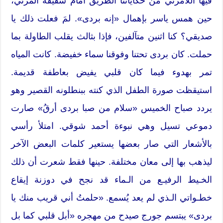
فيها اللامرئي من حكاياتنا الطريق أمام شقيقه المرئي،
حين همس ياسر بإهمال «إنه بردى». لمَ فعلت ذلك يا
صديقي؟ كنا اثنين متآلفين، فإذا بثالث يقلب الطاولة بما
حملت. كان بردى تحتنا وفوقنا سماء خفيضة. كانت المياه
تمر بهدوء فيما كان قلبي يفيض بعاطفة قديمة.
استيقظت صورة الطفل الذي كنته ببنطلونه القصير وهو
يردد صباح الخميس «سلام من صبا بردى أرقُ» صارت
دموعي تسيل وهي نبوءة أحمد شوقي. امتلأ رأسي
بالأشعار التي صار بعضها يستعير كلمات البعض الآخر
ليذهب بها إلى معان مختلفة. حينها فقط شعرت أن ذلك
الخـيط الرفيـع من الـماء قد نجح في دوزنة إيقاع
خطـواتي الـذي لم يعد يُسمع. «حلمتُ أني قريب منك يا
بردى» يبتسم جورج صيدح من مهجره «أبل قلبي كما بل