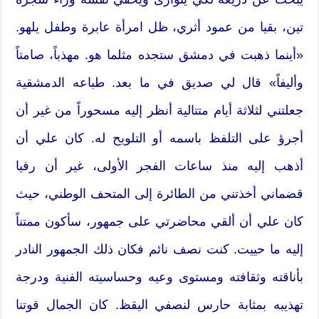
تين، بقيا من عمود أثري، ظل امرأة عابرة وطفل يلهو.
«أينما ذهبت في دمشق ستجده مثلما هو. مهذباً، صامتاً
وأليفاً» قال لي صديق في ما بعد. طباعه الدمشقية
جعلتني لثلاثة أيام متتالية أنظر إليه مسحوراً من غير أن
أجرؤ على التلفظ باسمه أو التلويح له. كان علي أن
أذهب إليه منذ ساعات الفجر الأولى، غير أن رفيا
قضماني أخذتني من الطائرة إلى المتحف الوطني، حيث
كان علي أن ألقي محاضرتي على جمهور، سأكون ممتناً
إليه ما حييت. كنت نصف نائم فكان ذلك الجمهور النادر
بأناقته وثقافته ومستوى وعيه وحساسيته الفنية ودرجة
تهذيبه بمثابة حارس لنصفي اليقظ. كان الجمال قوتنا