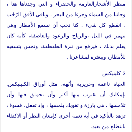
منظر الأشجارالعارمة والخضراء و التي وجدناها هنا ،
وجانبا من السماء وجزءا من البحر ، وباقي الأفق الرّحْب
. انقطع كل شيء . كنا نحب أن نسمع الأمطار وهي
تنهمر في الليل ،والرياح والرعود والعاصفة، كأنه كان
يعلم بذلك ، فيرفع من نبرة الطقطقة، ونحس بتسفيه
للأمطار، وببعثرة لمشاعرنا .
2-كلينيكس
الحياة ناعمة وحريرية وأبّهة، مثل أوراق الكلينيكس.
بإمكانك أن تقترب منها أكثر وأن تحملق فيها وأن
تلامسها ، هي بارزة و تغويك بلمسها ، وإذ تفعل، فسوف
تزهد بالتأكيد في أية نعمة أخرى كإمعان النظر أو الاكتفاء
بالتطلع من بعيد.