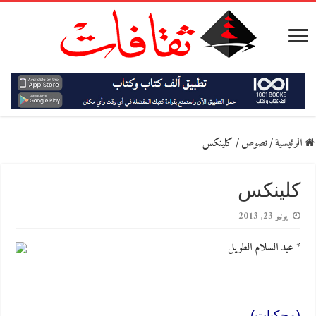
الرئيسية
/
نصوص
/
كلينكس
كلينكس
يونيو 23, 2013
* عبد السلام الطويل
(محكيات)