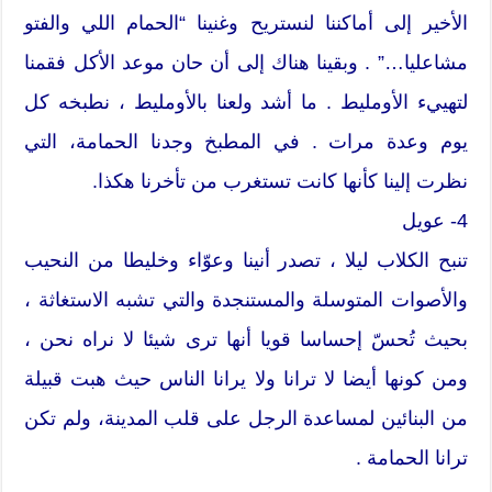
الأخير إلى أماكننا لنستريح وغنينا “الحمام اللي والفتو
مشاعليا…” . وبقينا هناك إلى أن حان موعد الأكل فقمنا
لتهييء الأومليط . ما أشد ولعنا بالأومليط ، نطبخه كل
يوم وعدة مرات . في المطبخ وجدنا الحمامة، التي
نظرت إلينا كأنها كانت تستغرب من تأخرنا هكذا.
4- عويل
تنبح الكلاب ليلا ، تصدر أنينا وعوّاء وخليطا من النحيب
والأصوات المتوسلة والمستنجدة والتي تشبه الاستغاثة ،
بحيث تُحسّ إحساسا قويا أنها ترى شيئا لا نراه نحن ،
ومن كونها أيضا لا ترانا ولا يرانا الناس حيث هبت قبيلة
من البنائين لمساعدة الرجل على قلب المدينة، ولم تكن
ترانا الحمامة .