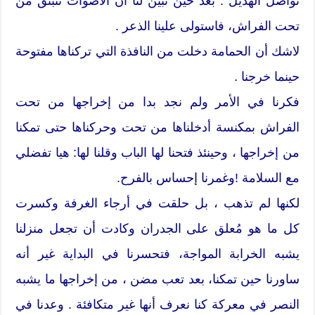
تواصل الهديل . بعد حين تبيّن لنا أن الأصوات تنبثق من
تحت الفراش، فاستولى علينا الذعر .
لاشك أن الحمامة دخلت من النافذة التي تركناها مفتوحة
حينما خرجنا .
فكرنا في الأمر ولم نجد بدا من إخراجها من تحت
الفراش بمكنسة أدخلناها من تحت وحركناها حتى تمكنا
من إخراجها ، وحينئذ فتحنا لها الباب وقلنا لها: هيا تفضلي
مع السلامة !وغمرنا إحساس بالفرح.
لكنها لم تذهب ، بل حلقت في أرجاء الغرفة وكسرت
كل ما هو مُعلق على الجدران وكادت أن تجعل منزلنا
يشبه الخرابة المواجة، فتحسرنا في البداية غير أنه
ساورنا حين تمكنا، بعد تعب مضن ، من إخراجها ما يشبه
النصر في معركة كنا نعرف أنها غير متكافئة . وعدنا في