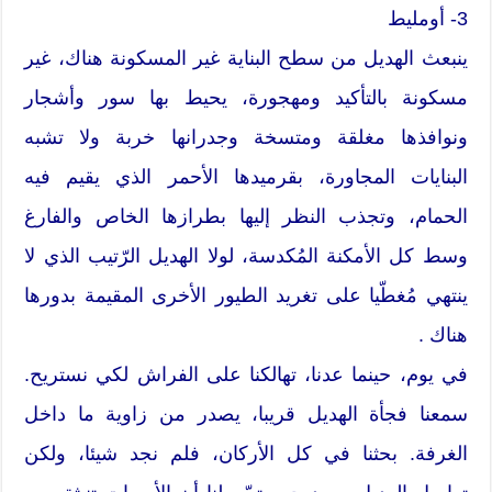
3- أومليط
ينبعث الهديل من سطح البناية غير المسكونة هناك، غير
مسكونة بالتأكيد ومهجورة، يحيط بها سور وأشجار
ونوافذها مغلقة ومتسخة وجدرانها خربة ولا تشبه
البنايات المجاورة، بقرميدها الأحمر الذي يقيم فيه
الحمام، وتجذب النظر إليها بطرازها الخاص والفارغ
وسط كل الأمكنة المُكدسة، لولا الهديل الرّتيب الذي لا
ينتهي مُغطّيا على تغريد الطيور الأخرى المقيمة بدورها
هناك .
في يوم، حينما عدنا، تهالكنا على الفراش لكي نستريح.
سمعنا فجأة الهديل قريبا، يصدر من زاوية ما داخل
الغرفة. بحثنا في كل الأركان، فلم نجد شيئا، ولكن