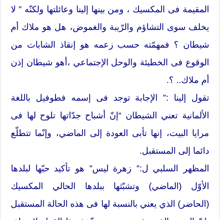
المقيمة فى المكسيك ، ومن بينها إلينا وعائلتها ولكنّه ” لا
يخلف سوى التشاؤم والرّيبة والغموض، هل هو ملاك أم
شيطان ؟ فمهمّته حسب زعمه هو إنقاذ الشابات من
الوقوع فى الخطيئة والوحل الإجتماعي ،أهو شيطان إذن
أم ملاك.. ؟.
تقول إلينا :” الإجابة توجد فى إسمه فطوفيل باللغة
الألمانية تعني الشيطان “إنّ أشباح جدّاتها تلوح لها فى
مرايا البيت، إنها تأبى العودة إلى الماضي، وإنّما تتطلّع
دائما إلى المستقبل.
المظهر السلبي ل:” زهرة ليس” هو تأكيد حبّها لبلدها
الأوّل (الماضي) وتشبّثها ببلدها الحالي المكسيك
(الحاضر) الذي يعني بالنسبة لها فى هذه الحالة المستقبل