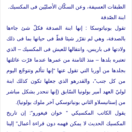
الطبقات العسيفة، وعن السكّان الأصليّين فى المكسيك.
ابنة الصّدفة
تقول بونياتوسكا : إنها ابنة الصدفة فكلّ شئ جاءها
بالصدفة، وهي لم تقرّر شيئا قطّ فى حياتها بما فى ذلك
ولادتها فى باريس، وانتقالها للعيش فى المكسيك – الذي
تعتبره بلدها – منذ الثامنة من عمرها عندما فرّت عائلتها
بجلدها من أوربا التي تقول عنها “إنها تتألم وتتوجّع اليوم
من كل جنب”، والقدرهو الذي جعلها تكون كذلك ابنة
لوليّ العهد أمير بولونيا السّابق (إنها تنحدر بشكل مباشر
من إستانيسلاو الثاني بونياتوسكي آخر ملوك بولونيا).
يقول الكاتب المكسيكي ” خوان فيغورو”: إن تاريخ
المكسيك الحديث لا يمكن فهمه دون قراءة أعمال” إلينا