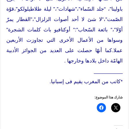
باولينا”، “جلد السّماء”،”شهادات”،” ليلة طلاطيلولكو”،قوّة
الصّمت”،”لا شئ لا أحد أصوات الزلزال”،”القطار يمرّ
أوّلا”،” بائعة السّحاب”:” أوكتافيو باث كلمات الشجرة”
وسواها من الأعمال الأخرى التي تجاوزت الأربعين
عملا.كما أنهّا حصلت على العديد من الجوائز الأدبية
الهامّة داخل بلادها وخارجها .
__________
*كاتب من المغرب يقيم فى إسبانيا.
شارك هذا الموضوع: