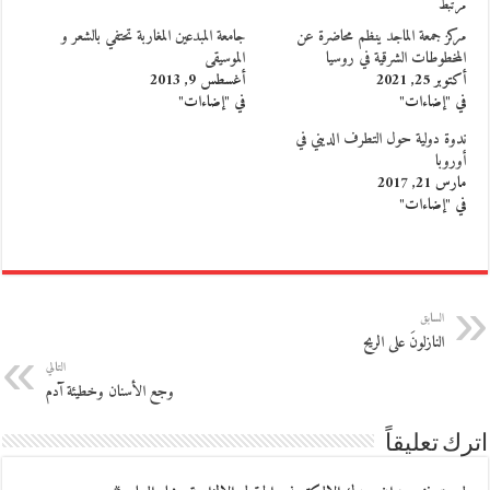
مرتبط
مركز جمعة الماجد ينظم محاضرة عن
جامعة المبدعين المغاربة تحتفي بالشعر و
المخطوطات الشرقية في روسيا
الموسيقى
أكتوبر 25, 2021
أغسطس 9, 2013
في "إضاءات"
في "إضاءات"
ندوة دولية حول التطرف الديني في
أوروبا
مارس 21, 2017
في "إضاءات"
السابق
النازلونَ على الريح
التالي
وجع الأسنان وخطيئة آدم
اترك تعليقاً