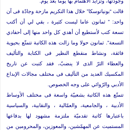
وجودتها، وتزايد الاهتمام بها يوما بعد يوم.
قالت “بونياتوسكا” خلال هذا التكريم مازحة وجادّة فى آن
واحد: ” ثمانون عاما ليست كثيرة ، بقي لي أن أكتب
تسعة كتب لأستطيع أن أهدي كل واحد منها إلى أحفادي
التسعة”. ثمانون حولا وما زالت هذه الكاتبة تتمتّع بحيوية
فائقة، ونشاط منقطع النظير فى الكتابة والتأليف
والعطاء الثرّ الذى لا ينضبّ، فقد كتبت عن تاريخ
المكسيك العديد من التآليف فى مختلف مجالات الإبداع
الأدبي والرّوائي على وجه الخصوص.
تتمتّع هذه الكاتبة بشعبيّة واسعة فى مختلف الأوساط
الأدبية ، والجامعية، والعمّالية ، والنقابية، والسياسية
باعتبارها كاتبة تقدميّة ملتزمة مشهود لها بدفاعها
المستميت عن المهمّشين، والمعوزين، والمحرومين من