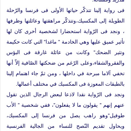
فى رواية إلينا تتذكّر حياتها الأولى فى فرنسا والرّحلة
الطويلة إلى المكسيك،وتتذكّر مراهقتها وعائلتها وظرفها
، ونجد فى الرّواية استحضارا لشخصية أخرى كان لها
تأثير عميق عليها وهي الخادمة ” ماغدا” التي كانت حكيمة
وتثير الضحك” وكانت من عائلة غارقة فى البؤس
والفقروالشقاء،وعلى الرّغم من ضحكتها الصّافية إلاّ أنها
تخفي آلاما مبرحة في داخلها ، ومن ثمّ جاء اهتمام إلينا
بالطبقات المعوزة فى المكسيك في مختلف أعمالها.
ونجد فى الرّواية نقدا لاذعا لبعض الرجال الذين تقول
عنهم إنهم ” يقولون ما لا يفعلون”، ففي شخصية ” الأب
طوفيل”وهو راهب يصل من فرنسا إلى المكسيك،
ويحاول تقديم النّصح للنساء من الجالية الفرنسية