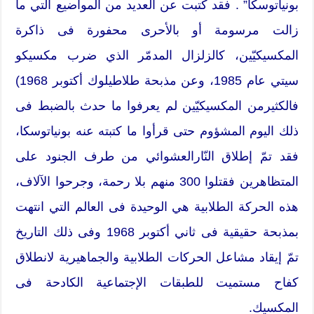
بونياتوسكا” . فقد كتبت عن العديد من المواضيع التي ما
زالت مرسومة أو بالأحرى محفورة فى ذاكرة
المكسيكيّين، كالزلزال المدمّر الذي ضرب مكسيكو
سيتي عام 1985، وعن مذبحة طلاطيلوك أكتوبر 1968)
فالكثيرمن المكسيكيّين لم يعرفوا ما حدث بالضبط فى
ذلك اليوم المشؤوم حتى قرأوا ما كتبته عنه بونياتوسكا،
فقد تمّ إطلاق النّارالعشوائي من طرف الجنود على
المتظاهرين فقتلوا 300 منهم بلا رحمة، وجرحوا الآلاف،
هذه الحركة الطلابية هي الوحيدة فى العالم التي انتهت
بمذبحة حقيقية فى ثاني أكتوبر 1968 وفى ذلك التاريخ
تمّ إيقاد مشاعل الحركات الطلابية والجماهيرية لانطلاق
كفاح مستميت للطبقات الإجتماعية الكادحة فى
المكسيك.