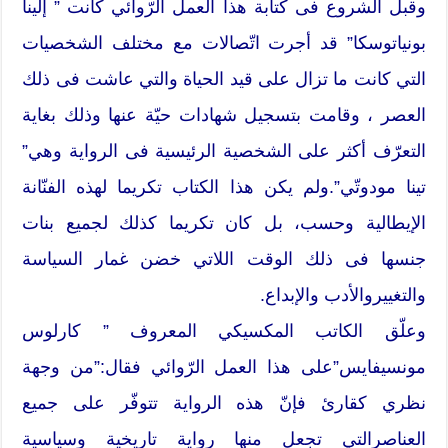
وقبل الشروع فى كتابة هذا العمل الرّوائي كانت ” إلينا
بونياتوسكا” قد أجرت اتّصالات مع مختلف الشخصيات
التي كانت ما تزال على قيد الحياة والتي عاشت فى ذلك
العصر ، وقامت بتسجيل شهادات حيّة عنها وذلك بغاية
التعرّف أكثر على الشخصية الرئيسية فى الرواية وهي”
تينا مودوتّي”.ولم يكن هذا الكتاب تكريما لهذه الفنّانة
الإيطالية وحسب، بل كان تكريما كذلك لجميع بنات
جنسها فى ذلك الوقت اللاتي خضن غمار السياسة
والتغييروالأدب والإبداع.
وعلّق الكاتب المكسيكي المعروف ” كارلوس
مونسيفايس”على هذا العمل الرّوائي فقال:”من وجهة
نظري كقارئ فإنّ هذه الرواية تتوفّر على جميع
العناصرالتي تجعل منها رواية تاريخية وسياسية