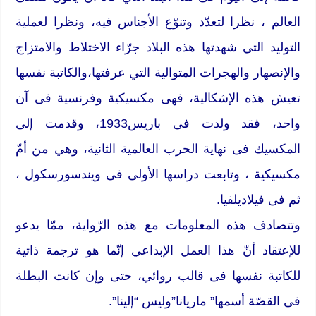
العالم ، نظرا لتعدّد وتنوّع الأجناس فيه، ونظرا لعملية
التوليد التي شهدتها هذه البلاد جرّاء الاختلاط والامتزاج
والإنصهار والهجرات المتوالية التي عرفتها،والكاتبة نفسها
تعيش هذه الإشكالية، فهى مكسيكية وفرنسية فى آن
واحد، فقد ولدت فى باريس1933، وقدمت إلى
المكسيك فى نهاية الحرب العالمية الثانية، وهي من أمّ
مكسيكية ، وتابعت دراسها الأولى فى ويندسورسكول ،
ثم فى فيلاديلفيا.
وتتصادف هذه المعلومات مع هذه الرّواية، ممّا يدعو
للإعتقاد أنّ هذا العمل الإبداعي إنّما هو ترجمة ذاتية
للكاتبة نفسها فى قالب روائي، حتى وإن كانت البطلة
فى القصّة أسمها” ماريانا”وليس “إلينا”.