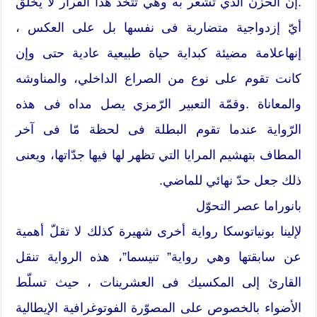
.إنّ الحزن الذي تشعر به وهي تتّخذ هذا القرار لا يخلق
أيّ إزدواجية متضاربة فى نفسها بل على العكس ،
إنهاعلامة مضيئة كبداية حياة طبيعية عادية حتى وإن
كانت تقوم على نوع من الصراع الداخلي، والمناوشه
والمعاناة .وقمّة التعبير الرّمزي يصل مداه فى هذه
الرّواية عندما تقوم البطلة فى لحظة مّا فى آخر
المطاف بتهشيم المرايا التي تظهر لها فيها جدّاتها، ويعنى
ذلك جعل حدّ نهائي للماضي.
بانوراما عصر التحوّل
لإلينا بونياتوسكا رواية أخرى شهيرة كذلك لا تقلّ أهمية
عن سابقتها وهي رواية” تنيسما”، هذه الرواية تنقل
القارئ إلى المكسيك فى العشرينات ، حيث تسلّط
الأضواء بالخصوص على المصوّرة الفوتوغرافية الإيطالية