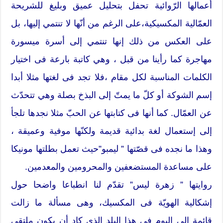
أعمالها الرّوائية تحفل بتحليل عميق وبليغ للشريحة
العمّالية المكسيكية،على الرغم من أنّها لا تنتمي إليها، بل
على العكس من ذلك إنها تنتمي إلى أسرة ميسورة
مهاجرة كما رأينا من قبل ، وهي كاتبة بارعة فى اختيار
الكلمات المناسبة لكل مقام ،فلا تجد فى لغتها مثلا أبدا
إسم الشوكة أو كلّ ما يمتّ إلى البذخ بصلة وهي تتحدّث
عن العمّال. كما أنها فى كتابتها عن الحبّ مثلا نجدها تلجأ
إلى إستعمال لغة بدائية قديمة ولكنّها موفية وعميقة ،
وهذا ما نجده فى قصّتها ” ليمبو”حيث تعمل بطلتها مونيكا
على مساعدة المستضعفين والمحرومين والمعدمين.
روايتها ” زهرة ليس” تقدّم لنا انطباعا واضحا حول
إشكالية الهويّة فى المكسيك، وهى مسألة ما زالت
قائمة إلى اليوم فى هذا البلد الذي كاد أن يكون ملتقى