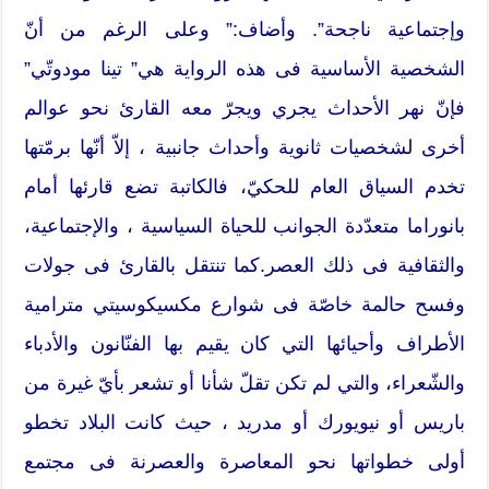
وإجتماعية ناجحة”. وأضاف:” وعلى الرغم من أنّ
الشخصية الأساسية فى هذه الرواية هي” تينا مودوتّي”
فإنّ نهر الأحداث يجري ويجرّ معه القارئ نحو عوالم
أخرى لشخصيات ثانوية وأحداث جانبية ، إلاّ أنّها برمّتها
تخدم السياق العام للحكيّ، فالكاتبة تضع قارئها أمام
بانوراما متعدّدة الجوانب للحياة السياسية ، والإجتماعية،
والثقافية فى ذلك العصر.كما تنتقل بالقارئ فى جولات
وفسح حالمة خاصّة فى شوارع مكسيكوسيتي مترامية
الأطراف وأحيائها التي كان يقيم بها الفنّانون والأدباء
والشّعراء، والتي لم تكن تقلّ شأنا أو تشعر بأيّ غيرة من
باريس أو نيويورك أو مدريد ، حيث كانت البلاد تخطو
أولى خطواتها نحو المعاصرة والعصرنة فى مجتمع