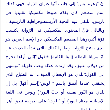
إنّ “زهرة ليس” إلى جانب أنّها عنوان الرّواية فهي كذلك
إسم لمطعم كان يقدّم طبيخا مكسيكيا تقليديا فى
باريس، تلتقي فيه النخبة الأريسطوقراطية الباريسية ،
وبالتالى فإنّ المحتوى المكسيكي فى الرّواية يكتسب
قوّة أكبر،وهذا المطعم المكسيكي ذو الإسم الغربي هو
الذي يفتتح الرّواية ويغلقها كذلك ،التي تبدأ بالحديث عن
أمّ مريانا البطلة (إلينا الكاتبة) فتقول:”إنّني أراها تخرج
من دولاب عتيق، وقد ارتدت غلالة بيضاء طويلة “،وتنتهي
إلى القول:”بلدي هو الإنفعال العنيف، إنه الصّياح الذي
يخنقني عندما أنطق باسم ” لوس”(إسم أمّها) بل إن
بلدي هو النّور نفسه أو حبّ النور”( ولوس فى اللغة
الإسبانية معناه النور) أو ” لوث” على طريقة نطق أهل
مدريد وقشتالة.