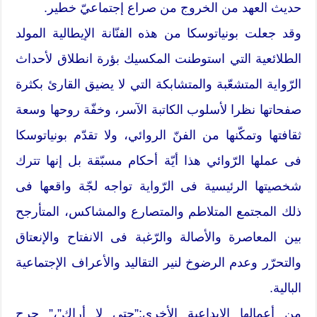
حديث العهد من الخروج من صراع إجتماعيّ خطير.
وقد جعلت بونياتوسكا من هذه الفنّانة الإيطالية المولد
الطلائعية التي استوطنت المكسيك بؤرة انطلاق لأحداث
الرّواية المتشعّبة والمتشابكة التي لا يضيق القارئ بكثرة
صفحاتها نظرا لأسلوب الكاتبة الآسر، وخفّة روحها وسعة
ثقافتها وتمكّنها من الفنّ الروائي، ولا تقدّم بونياتوسكا
فى عملها الرّوائي هذا أيّة أحكام مسبّقة بل إنها تترك
شخصيتها الرئيسية فى الرّواية تواجه لجّة واقعها فى
ذلك المجتمع المتلاطم والمتصارع والمشاكس، المتأرجح
بين المعاصرة والأصالة والرّغبة فى الانفتاح والإنعتاق
والتحرّر وعدم الرضوخ لنير التقاليد والأعراف الإجتماعية
البالية.
من أعمالها الإبداعية الأخرى:”حتى لا أراك”،” جرح