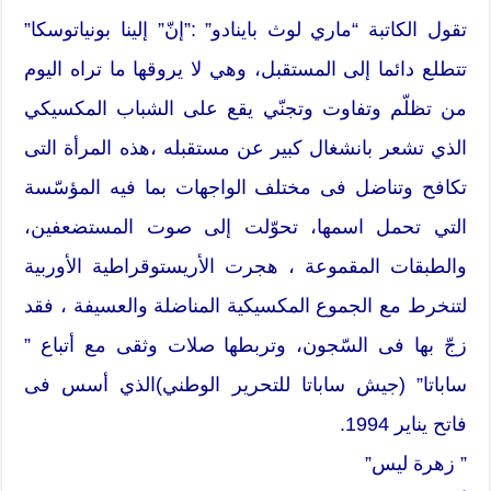
تقول الكاتبة “ماري لوث باينادو” :”إنّ” إلينا بونياتوسكا”
تتطلع دائما إلى المستقبل، وهي لا يروقها ما تراه اليوم
من تظلّم وتفاوت وتجنّي يقع على الشباب المكسيكي
الذي تشعر بانشغال كبير عن مستقبله ،هذه المرأة التى
تكافح وتناضل فى مختلف الواجهات بما فيه المؤسّسة
التي تحمل اسمها، تحوّلت إلى صوت المستضعفين،
والطبقات المقموعة ، هجرت الأريستوقراطية الأوربية
لتنخرط مع الجموع المكسيكية المناضلة والعسيفة ، فقد
زجّ بها فى السّجون، وتربطها صلات وثقى مع أتباع ”
ساباتا” (جيش ساباتا للتحرير الوطني)الذي أسس فى
فاتح يناير 1994.
” زهرة ليس”