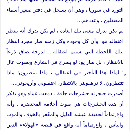
الثورة في سوريا ، وهي أن يسجل في دفتر صغير أسماء
المعتقلين ، وعددهم…
لم يكن يدرك معنى تلك العادة ، لم يكن يدرك أنه ينتظر
اعتقاله هو، وأن كل وجوده وكل زمنه صار مجرد انتظار
لتلك اللحظة التي سيتم اعتقاله… لدرجة ضاق ذرعاً
بالانتظار ، بل صار يود لو يصرخ في الشارع وبصوت عال
ٍ: لماذا هذا التأخير في اعتقالي ، ماذا تنتظرون! ماذا
تنتظرون، لا ترهقونني بالانتظار، اعتقلوني وأريحوني…
أصدرت حنجرته حشرجات جافة ، دمعت عيناه وهو يفكر
أن هذه الحشرجات هي صوت أحلامه المحتضرة ، وأنه
واع ٍتماماً لحقيقة عيشه الذليل والمعّفر بالخوف والموت
واليأس ، واع ٍتماماً أنه واقع في قبضة «الهؤلاء» الذين