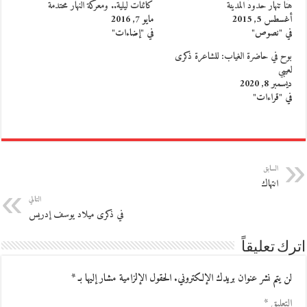
هُنا تنهار حدودُ المدينة
كائنات ليلية.. ومعركة النهار محتدمة
أغسطس 5, 2015
مايو 7, 2016
في "نصوص"
في "إضاءات"
بوح في حاضرة الغياب: للشاعرة ذكرى
لعيبي
ديسمبر 8, 2020
في "قراءات"
السابق
انتهاك
التالي
في ذكرى ميلاد يوسف إدريس
اترك تعليقاً
لن يتم نشر عنوان بريدك الإلكتروني.
الحقول الإلزامية مشار إليها بـ
*
التعليق
*