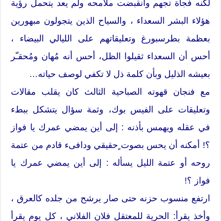
لكنه فجأة تجهم وانقبضت ملامحه ولم يعد يتحمل رؤية
هؤلاء البشر السعداء ، والسياح الذين يتجولون مبهورين
بعظمة بطرسبورغ وتعليقاتهم على الليالي البيضاء ،
أحس أن السعداء ثقيلوا الظل، أحس أنه مُهان ومُحقـّر
بعيشه الذليل وبأن كلمة ذل لا تكفي لوصف حياته…
مع فنجان قهوته الصباحية الثالث كان يقلب مقالات
وتعليقات على الفيس بوك، وثمة سؤال يتشكل ببطء
في عقله ويهمس بأذنه : إلى أين يمضي عمرك يا فواز
؟! أمكنه أن يحس بصوت ٍحقيقي ودافىء قادم من عتمة
روحه أو عتمة الليل يسأله : إلى أين يمضي عمرك يا
فواز ؟!
ارتفع منسوب حزنه حتى صار يرشح من جلده كالعرق ،
وأخذ يقرأ: الحرية للمعتقل فلان الفلاني ، كل يوم يقرأ