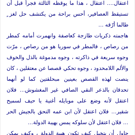
اعتقال…. اعتقال ، هذا ما يوقظه الثالثة فجراً قبل أن
تستيقظ العصافير، أحس براحة من يكتشف حل لغز ٍ
طالما أرّقه …
هاجمته ذكريات طازجة كعاصفة وانهمرت أمامه كمطر
من رصاص ، فالمطر في سوريا هو من رصاص ، مرّت
وجوه سريعة في ذاكرته ، وجوه مدموغة بالذل والخوف
والألم اللامحدود ، وجوه تحكي قصصا عن معتقلين ، كان
ينصت لهذه القصص بعينين مبحلقتين كما لو أنهما
تحدقان بالذعر النقي الصافي غير المغشوش… فلان
اعتقل لأنه وضع على موبايله أغنية يا حيف لسميح
شقير… فلان اعتقل لأن ابن عمه التحق بالجيش الحر
… فلان اعتقل لأن سلوكه يمس بهيبة الدولة…
حاول أن يتخيل كيف تكون هيبة الدولة ، وكيف يمكن