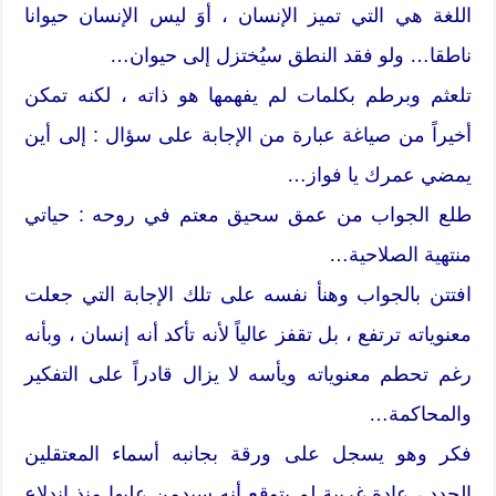
اللغة هي التي تميز الإنسان ، أوَ ليس الإنسان حيوانا
ناطقا… ولو فقد النطق سيُختزل إلى حيوان…
تلعثم وبرطم بكلمات لم يفهمها هو ذاته ، لكنه تمكن
أخيراً من صياغة عبارة من الإجابة على سؤال : إلى أين
يمضي عمرك يا فواز…
طلع الجواب من عمق سحيق معتم في روحه : حياتي
منتهية الصلاحية…
افتتن بالجواب وهنأ نفسه على تلك الإجابة التي جعلت
معنوياته ترتفع ، بل تقفز عالياً لأنه تأكد أنه إنسان ، وبأنه
رغم تحطم معنوياته ويأسه لا يزال قادراً على التفكير
والمحاكمة…
فكر وهو يسجل على ورقة بجانبه أسماء المعتقلين
الجدد ، عادة غريبة لم يتوقع أنه سيدمن عليها منذ اندلاع