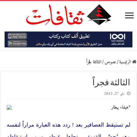
الرئيسية
/
نصوص
/
الثالثة فجراً
الثالثة فجراً
مايو 27, 2013
*هيفاء بيطار
لم تستيقظ العصافير بعد ! ردد هذه العبارة مراراً لنفسه
وهو يُحضّر القهوة ، تجاهل غيظه بسبب استيقاظه