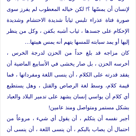
لإنسان أن يمسّها ؟! لكن خياله المعطوب لم يفرز سوى
صورة فتاة عذراء تلبس ثياباً شديدة الاحتشام وشديدة
الإحكام على جسدها ، ثياب أشبه بكفن ، وكل من ينظر
إليها أو يمد سبابته للمسها يتهم أنه يمس هيبتها…
كان مزاجه قد بلغ حداً من الحزن لدرجة الخرس ،
أخرسه الحزن ، بل صار يخشى في الأسابيع الماضية أن
يفقد قدرته على الكلام ، أن ينسى اللغة ومفرداتها ، فما
قيمة كلام، وسط لغة الرصاص والقتل ، وهل يستطيع
أي كلام أن يواسي إنسان يشهد على تدمير البلاد والعباد
بشكل مستمر ومتواصل ومنذ عامين!
أجبر نفسه أن يتكلم ، أن يقول أي شيء ، مروعاً من
احتمال أن يصاب بالبكم ، أن ينسى اللغة ، أن ينسى أن