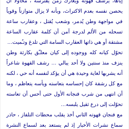
إياها، يرشف قهوته ويعارك زمن يفترسه ، محاولاً أن
يحصن نفسه بعدم الاكتراث، وبأنه لا يزال متوازناً وقوياً
في مواجهة وطن يُدمر، وشعب يُقتل ، وعقارب ساعة
تسحله من الألم لدرجة آمن أن كلمة عقارب الساعة
مشتقة أو هي ذاتها العقارب السامة التي تلدغ وتـُميت…
تحوّل كيانه كله ووجوده إلى كيان معلـّق بكارثة وطن
ينزف منذ سنتين ولا أحد يبالي … رشف القهوة شاعراً
أنه يشربها لغاية وحيدة هي أن يؤكد لنفسه أنه حي ، لكنه
مع كل رشفة كان إحساسه بتعاسته ويأسه يتعاظم ، وما
أن انتهى من شرب فنجانه الأول حتى أحس أن تعاسته
تحوّلت إلى درع ثقيل يلبسه…
مع فنجان قهوته الثاني أخذ يقلب محطات التلفاز ، حاذر
سماع نشرات الأخبار إذ لم يستعد بعد لسماع النشرة