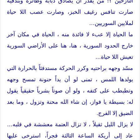
النازحين ؟! من يقدر أن يصادق دبابة وطائرة وبندقية
صارت تنافس رغيف الخبز، وصارت عصب اللا حياة
لملايين السوريين…
ما الحياة إلا عبء لا فائدة منه ، الحياة في مكان آخر
خارج الحدود السورية ، هنا، هنا على الأراضي السورية
تعيش اللا حياة…
مسّد وجهه براحتيه وكرر الحركة مستدفئاً بالحرارة التي
يولدها اللمس ، تمنى لو أن يداً حنونة تمسح وجهه
وتطبطب على كتفه ، ولو أن صوتاً بشرياً حقيقياً يقول
له: بسيطة يا فواز، إن شاء الله محنة وتزول ، وما بعد
الضيق إلا الفرج.
لا يزال الليل ثقيلاً ، لا تزال العتمة معششة في قلبه…
عاد إلى أريكة الساعة الثالثة فجراً، استرخى عليها