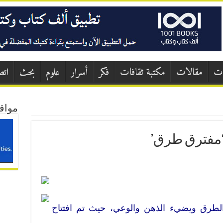
ات
مقالات
مكتبة ثقافات
فكر
أسرار
علوم
بحث
اتص
مواق
مفترق طرق’
الطرق ويضيء الذهن والوعي، حيث تم افتتاح