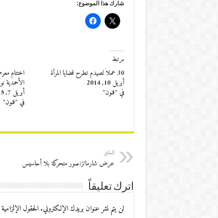
شارك هذا الموضوع:
مرتبط
30 عملاً لصيدم تطرح قضايا المرأة
اختتام معرض 
أبريل 10, 2014
الأحمدية ن
في "فنون"
أبريل 7, 2015
في "فنون"
السابق
عرض شارماتز:صور متحركة بلا أحاسيس
اترك تعليقاً
لن يتم نشر عنوان بريدك الإلكتروني.
الحقول الإلزامية 