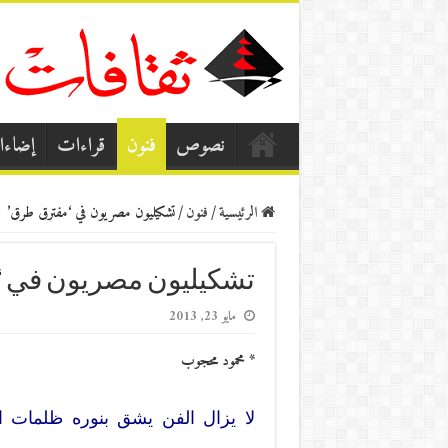
نصوص
فنون
قراءات
إضاء
الرئيسية
/
فنون
/
تشكيليون مصريون في ‘مفترق طرق’
تشكيليون مصريون في ‘
مايو 23, 2013
* محمود محجوب
لا يزال الفن يشق بنوره ظلمات 