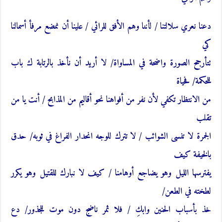
دعنا نعري سلالتنا / ل
أ
ننا وهم الأفق للرائي / علينا أن نمضع مرفأ أسمالنا
كي
تتأرجح الصورة واضحة في المساواة/ لا أريد أن نأخذ بالرتابة ك باب
للحكمة/ فحياة
من الانتظار تكفي لأن نفر من أفواهنا نحو أقاليم من المذابح / أنت يا من
تقلب
الجمرة لا تنسى الشوائب / لا تترك للوجه انحدار الفراغ في ثوبه/ حدق
بالخيفة كيف
يفترسها الليل وهو يضاجع أوهامنا / كيف لا نبارك للقتيل وهو يكرر
لطخته في الطعن/
خذ بأسباب الحنين وابكِ / فلا ثمر ناضج دون موت للجذور/ دع