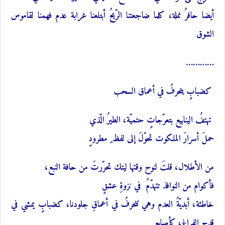
أيضا حافرُ نملة، كلما ضاجعتنا الرّيحُ أبتلعنا غرابة عدم فهمنا لقاموس
الشوق
…………
كضبابٍ ينحرفُ في أعماق السحب
تهتفُ الينابيع
بتعرّجاتٍ حتميّة
، الطيرُ الّذي
حملَ أسرارَ الملكوت تحوّلَ إلى لفظ ٍ مطرودٍ
من الأطلال، قلتَ لنوح وقتها ليتك تحرّرتَ من حافة النبع،
فأكوام من النوافذ تتهدّمُ في نزوةِ عشقٍ
خاطئة، أبديّةُ العدم وهي تنحرفُ في أعماقِ جلودنا، كضبابٍ يمشي في
قدح الفراغ، كأصابع