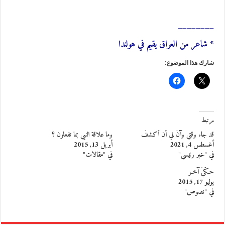
________
* شاعر من العراق يقيم في هولندا
شارك هذا الموضوع:
مرتبط
قد جاء وقتي وآنَ لي أن أكشفَ
وما علاقة النبي بما تفعلون ؟
أغسطس 4, 2021
أبريل 13, 2015
في "خبر رئيسي"
في "مقالات"
حـكْيٌ آخـر
يوليو 17, 2015
في "نصوص"