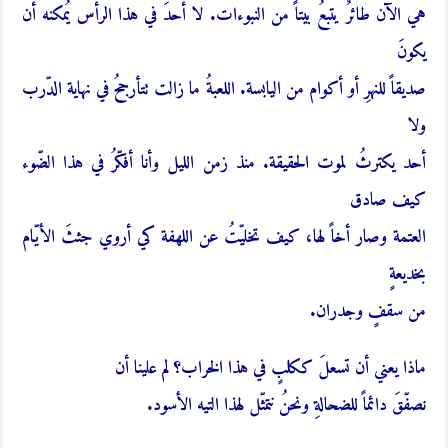
هي الآن طائرٌ يتبعُ بيتاً من النبوءات. لا أحدَ في هذا الرأس يُمكنه أن
يكونَ
صديقاً للنهرِ أو أكوام من اليابسة. اللعبةُ ما زالت تتأرجحُ في نهاية الدّرب
ولا
أحد يكترثُ لموت الحقيقة. منذ زمن الليل وأنا أفكّرُ في هذا الضّوء
كيف صادق
العتمة وصار أخاً لها، كيف تخليّتُ عن اللهفة كي أروي جثثَ الأيّام
بخديعةٍ
من سقفٍ وجدران.
ماذا يعني أن تسعلَ ككلبٍ في هذا الخراب؟ لم علينا أن
نصفّقَ دائماً للضحالةِ ونحنُ نتمثّل لهذا التيه الأسود.