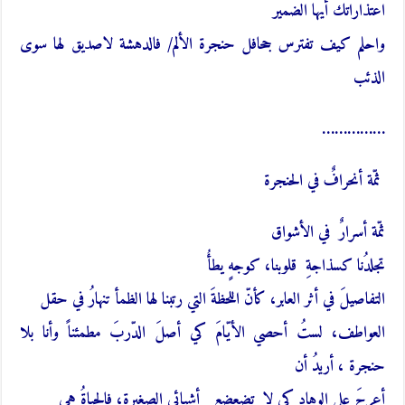
اعتذاراتك أيها الضمير
واحلم كيف تفترس جحافل حنجرة الألم/ فالدهشة لاصديق لها سوى
الذئب
……………
ثمّة أنحرافٌ في الحنجرة
ثمّة أسرارٌ في الأشواق
تجلدُنا كسذاجةِ قلوبنا، كوجهٍ يطأُ
التفاصيلَ في أثر العابر، كأنّ اللحظةَ التي رتبنا لها الظمأ تنهارُ في حقل
العواطف، لستُ أحصي الأيّامَ كي أصلَ الدّربَ مطمئناً وأنا بلا
حنجرة ، أريدُ أن
أعرجَ على الوهاد كي لا
تضعضع
أشيائي الصغيرة، فالحياةُ هي