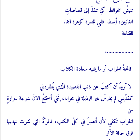
تنهشُ الخرائط كي تنفذَ إلى قصاصاتِ
الغائبين، أبسط قلبي للجمرة كزهرة انتماء
للقناعة
……………….
فاتحةُ الخراب أو ما يشبه سعادة الكلاب
لا أريدُ أن أكتبَ عن ذئبِ القصيدة الّذي يُطاردني
كقدّيسٍ لم يمارسْ غير الرذيلة في محرابه، إنّني أستمتعُ الآنَ بدرجة حرارةٍ
من
الخراب تكفي لأن أنصهرَ في كلّ الكتب، فالمرأةُ التي نشرت نهديها
فوق حافة الأثر