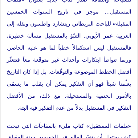
المستقبل… موجز في تاريخ السنوات الخمسين
المقبلة» للباحث البريطاني ريتشارد واطسون ونقله إلى
العربية عمر الأيوبي. التنبّؤ بالمستقبل مسألة خطيرة،
فالمستقبل ليس استكمالاً خطياً لما هو عليه الحاضر.
وربما تتواطأ ابتكارات وأحداث غير متوقّعة معاً فتتعثّر
أفضل الخطط الموضوعة والتوقّعات. بل إذا كان التاريخ
يعلّمنا شيئاً فهو أن التفكير يمكن أن يقلب ما يسمّى
بالأمور الحتمية والمستحيلة. مع ذلك، من الأفضل
التفكير في المستقبل بدلاً من عدم التفكير فيه البتة.
«ملفات المستقبل» كتاب مليء بالمفاجآت التي تبحث
كيف يحتمل أن يتغيّر العالم في الخمسين سنة المقبلة.