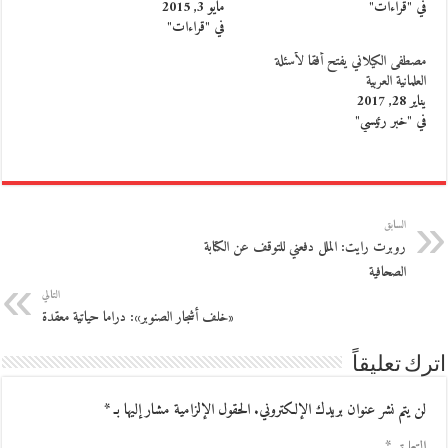
في "قراءات"
مايو 3, 2015
في "قراءات"
مصطفى الكيلاني يفتح أفقا لأسئلة
العلمانية العربية
يناير 28, 2017
في "خبر رئيسي"
السابق
روبرت رايت: الملل دفعني للتوقف عن الكتابة
الصحافية
التالي
«خلف أشجار الصنوبر»: دراما حياتية معقدة
اترك تعليقاً
لن يتم نشر عنوان بريدك الإلكتروني.
الحقول الإلزامية مشار إليها بـ
*
التعليق
*