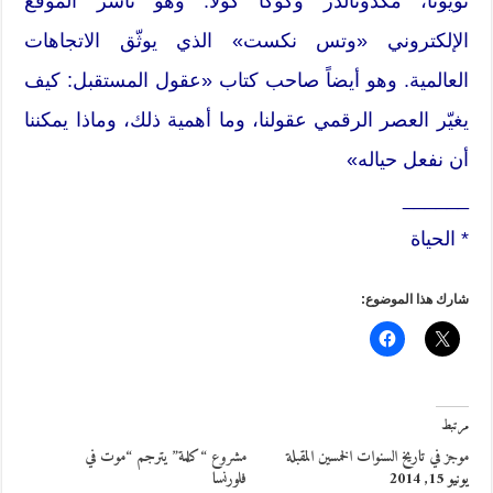
تويوتا، مكدونالدز وكوكا كولا. وهو ناشر الموقع
الإلكتروني «وتس نكست» الذي يوثّق الاتجاهات
العالمية. وهو أيضاً صاحب كتاب «عقول المستقبل: كيف
يغيّر العصر الرقمي عقولنا، وما أهمية ذلك، وماذا يمكننا
أن نفعل حياله»
______
* الحياة
شارك هذا الموضوع:
مرتبط
موجز في تاريخ السنوات الخمسين المقبلة
مشروع “كلمة” يترجم “موت في
يونيو 15, 2014
فلورنسا