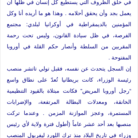
في خلق الظروف التي يستطيع كل إنسان في ظلها أن
يعمل بجد وأن يحقق أحلامه . وهذا هو ما أريده أنا وكل
المؤمنين بالديمقراطية في أوكرانيا لبلدي: مجتمع
الفرصة، في ظل سيادة القانون، وليس تحت رحمة
المقربين من السلطة وأنصار حكم القلة في أوروبا
المفتوحة .
إن السجل يتحدث عن نفسه، فقبل تولي تاتشر منصب
رئيسة الوزراء، كانت بريطانيا تُعدّ على نطاق واسع
“رجل أوروبا المريض” فكانت مبتلاة بالقيود التنظيمية
الخانقة، ومعدلات البطالة المرتفعة، والإضرابات
المستمرة، وعجز الموازنة المزمن . وعندما تركت
منصبها بعد أحد عشر عاماً (أطول فترة ولاية لأي رئيس
وزراء في تاريخ البلاد منذ ترك اللورد ليفربول المنصب