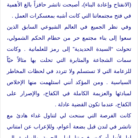
(الانفتاح وإعادة البناء)، أصبحت تاتشر حافزاً بالغ الأهمية
في فتح مجتمعاتنا التي كانت أشبه بمعسكرات العمل .
وفي نظر الجميع في العالم الشيوعي السابق الذين
سعوا إلى بناء مجتمع حر من حطام الحكم الشمولي،
تحولت “السيدة الحديدية” إلى رمز للعلمانية . وكانت
سمات الشجاعة والمثابرة التي تحلت بها مثالاً حيّاً
للزعامة التي لا تستسلم ولا تتردد في لحظات المخاطر
السياسية . ومن المؤكد أنني استلهمت منها الإخلاص
لمبادئها والعزيمة الكاملة في الكفاح، والإصرار على
الكفاح، عندما تكون القضية عادلة .
كانت الفرصة التي سنحت لي لتناول غداء هادئ مع
تاتشر في لندن قبل بضعة أعوام، وللإعراب عن امتناني
لها لأنها أدركت فرصتنا لنيل الحرية والمبادرة إلى