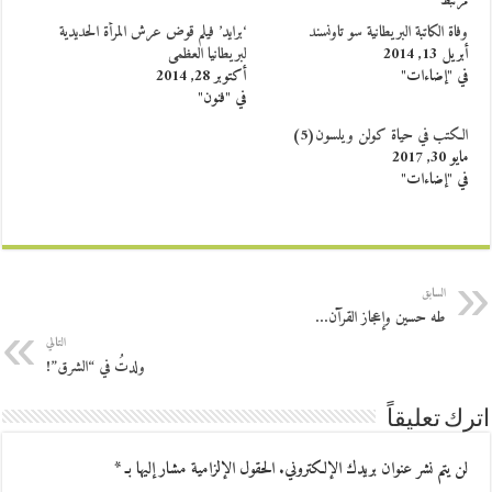
مرتبط
وفاة الكاتبة البريطانية سو تاونسند
‘برايد’ فيلم قوض عرش المرأة الحديدية
أبريل 13, 2014
لبريطانيا العظمى
في "إضاءات"
أكتوبر 28, 2014
في "فنون"
الكتب في حياة كولن ويلسون(5)
مايو 30, 2017
في "إضاءات"
السابق
طه حسين وإعجاز القرآن…
التالي
ولدتُ في “الشرق”!
اترك تعليقاً
لن يتم نشر عنوان بريدك الإلكتروني.
الحقول الإلزامية مشار إليها بـ
*