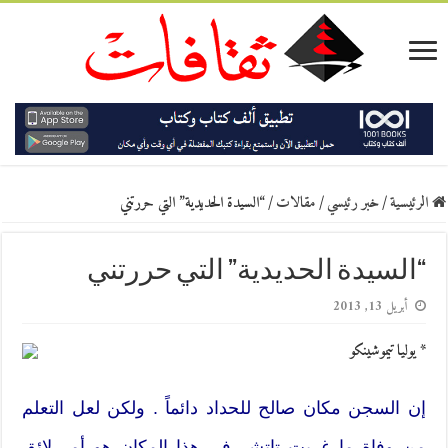
الرئيسية
/
خبر رئيسي
/
مقالات
/
“السيدة الحديدية” التي حررتني
“السيدة الحديدية” التي حررتني
أبريل 13, 2013
* يوليا تيموشينكو
إن السجن مكان صالح للحداد دائماً . ولكن لعل التعلم
من وفاة مارغريت تاتشر في هذا المكان هو أمر لائق