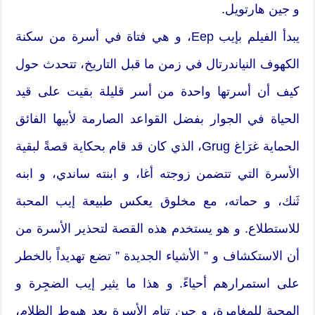
و جين هارتويل.
يبدأ الفيلم بإيب Eep، و هي فتاة في أسرة من سكنة
الكهوف النياندرتال في زمن ما قبل التاريخ، تتحدث حول
كيف أن أسرتها واحدة من أسر قليلة بقيت على قيد
الحياة في الجوار بفضل القواعد الصارمة لأبيها الفائق
الحماية غرَاغ Grug، الذي كان قد قام بحكاية قصةً لبقية
الأسرة التي تتضمن زوجته أغا، و ابنته ساندي، و ابنه
ثَنك، و حماته، مع مخلوق يعكس طبيعة إيب المحبة
للاستطلاع. و هو يستخدم هذه القصة لتحذير الأسرة من
أن الاستكشاف و ” الأشياء الجديدة ” تضع تهديداً بالخطر
على استمرارهم أحياءً. و هذا ما يثير إيب الضجِرة و
المحبة للمغامرة، و حين تنام الأسرة بعد هبوط الظلام،