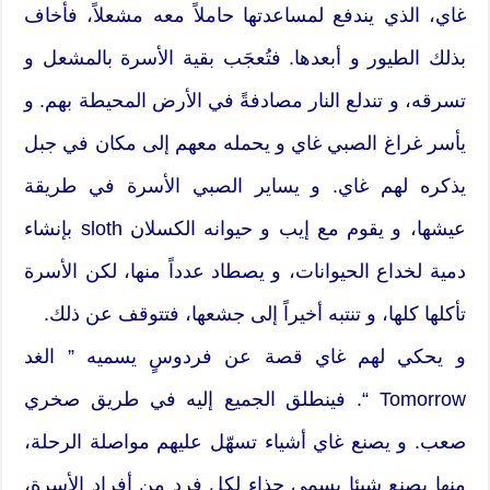
غاي، الذي يندفع لمساعدتها حاملاً معه مشعلاً، فأخاف
بذلك الطيور و أبعدها. فتُعجَب بقية الأسرة بالمشعل و
تسرقه، و تندلع النار مصادفةً في الأرض المحيطة بهم. و
يأسر غراغ الصبي غاي و يحمله معهم إلى مكان في جبل
يذكره لهم غاي. و يساير الصبي الأسرة في طريقة
عيشها، و يقوم مع إيب و حيوانه الكسلان sloth بإنشاء
دمية لخداع الحيوانات، و يصطاد عدداً منها، لكن الأسرة
تأكلها كلها، و تنتبه أخيراً إلى جشعها، فتتوقف عن ذلك.
و يحكي لهم غاي قصة عن فردوسٍ يسميه ” الغد
Tomorrow “. فينطلق الجميع إليه في طريق صخري
صعب. و يصنع غاي أشياء تسهّل عليهم مواصلة الرحلة،
منها يصنع شيئا يسمى حذاء لكل فرد من أفراد الأسرة،