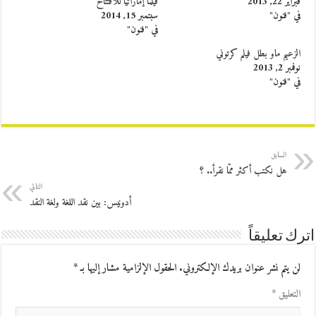
فبراير 22, 2013
فيلماً إماراتياً للافتتاح
في "فنون"
سبتمبر 15, 2014
في "فنون"
الزعيم ماو بطل فيلم كرتوني
نوفمبر 2, 2013
في "فنون"
السابق
هل نكتب أكثر ممّا نقرأ.. ؟
التالي
أدونيس: بين نقد اللغة ولغة النقد
اترك تعليقاً
لن يتم نشر عنوان بريدك الإلكتروني.
الحقول الإلزامية مشار إليها بـ
*
التعليق
*