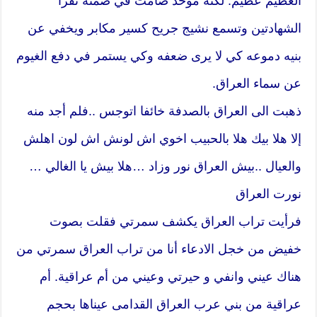
العظيم عظيم. لكنه موحد صامت في صمته تقرأ
الشهادتين وتسمع نشيج جريح كسير مكابر ويخفي عن
بنيه دموعه كي لا يرى ضعفه وكي يستمر في دفع الغيوم
عن سماء العراق.
ذهبت الى العراق بالصدفة خائفا اتوجس ..فلم أجد منه
إلا هلا بيك هلا بالحبيب اخوي اش لونش اش لون اهلش
والعيال ..بيش العراق نور وزاد …هلا بيش يا الغالي …
نورت العراق
فرأيت تراب العراق يكشف سمرتي فقلت بصوت
خفيض من خجل الادعاء أنا من تراب العراق سمرتي من
هناك عيني وانفي و حيرتي وعيني من أم عراقية. أم
عراقية من بني عرب العراق القدامى عيناها بحجم