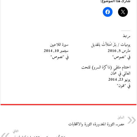
شارك هذا الموضوع:
مرتبط
يوميات / بئرٌ امْتلأتْ بالهديل
سيرة اللاعبين
مارس 5, 2016
سبتمبر 10, 2014
في "نصوص"
في "نصوص"
اختتام ملتقى (ذاكرة السرو) للنحت
العالمي في عمّان
يونيو 23, 2014
في "فنون"
السابق
مصر.. الثورة المغدورة، الثورة والانتخابات
التالي