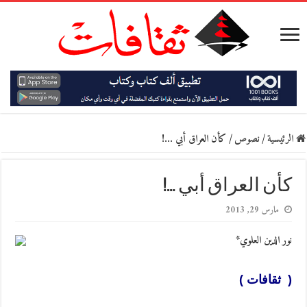
الرئيسية
/
نصوص
/
كأن العراق أبي …!
كأن العراق أبي …!
مارس 29, 2013
نور الدين العلوي*
( ثقافات )