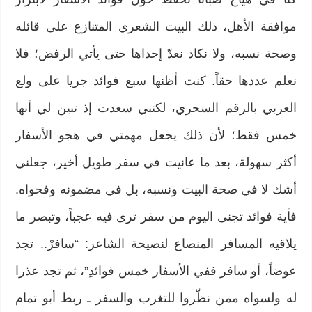
موافقة الأهل، ذلك البيت الشعري المتنازع على قائله
وصحة نسبه، ولا نكاد نعدّ إحداها حتى يأتي الرفض؛ فلا
نعلم عددها حقاً. كنت أظنها سبع فوائد جريا على ولع
العربي بالرقم السحري، لكنني سعدت إذ تبين لي أنها
خمس فقط؛ لأن ذلك يجعل مهمتي في هجو الأسفار
أكثر سهولة، بعد ما عانيت في سفر طويل أخير، جعلني
أشك لا في صحة البيت ونسبه، بل في مضمونه وفحواه.
فأية فوائد تجنى اليوم من سفر ترى فيه عجباً، وتبصر ما
يلاقيه المسافر المنصاع لنصيحة الشاعر: “سافرْ.. تجد
عوضاً، أو سافر ففي الأسفار خمس فوائدِ”، ثم تجد عذرا
له ولسواه ممن نظّروا للتغرب والسفر ـ ربط أبو تمام