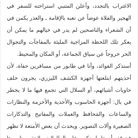
الاغتراب بالتجدد، وأعلن المتنبي استراحته للسفر في
الهجير والفلاة عوضاً عن تعبه بالإقامة ـ والعذر يكمن في
أن الشعراء والناصحين لم يدر في خيالهم ما يمكن أن
يعكر تلك اللحظة المزاجية المليئة بالمفاجآت والتجوال
الحر خروجاً عن سياق الجماعة، أو المكان والمحيط.
أستذكر الفوائد، وأنا في طابور من مسافرين حفاة، لأن
أحذيتهم ابتلعتها أجهزة الكشف الليزري، يجرون خلف
حاويات أشيائهم، أو السلال التي تجمع فيها ما لا يخطر
في بال: أجهزة الحاسوب والأحذية والأحزمة والنظارات
والساعات والمَحافظ والعملات والمفاتيح والتذكارات
الصغيرة وآلات التصوير. ويحدث أن بعض الأمتعة لا تظهر
فيتوقف أصحابها منكبين على الطاولات ملاحقين ظهورها