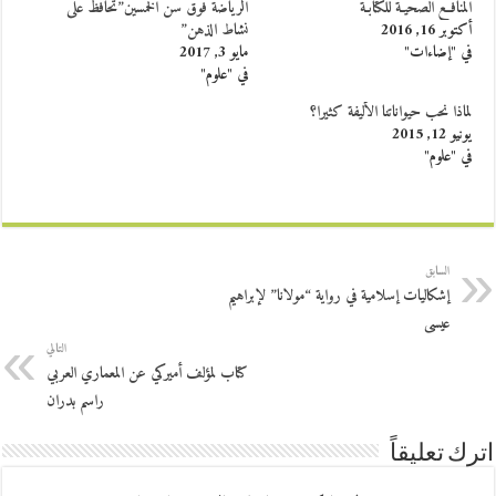
المنافــع الصحيـّة للكتابـة
الرياضة فوق سن الخمسين”تحافظ على
أكتوبر 16, 2016
نشاط الذهن”
في "إضاءات"
مايو 3, 2017
في "علوم"
لماذا نحب حيواناتنا الأليفة كثيرا؟
يونيو 12, 2015
في "علوم"
السابق
إشكاليات إسلامية في رواية “مولانا” لإبراهيم
عيسى
التالي
كتاب لمؤلف أميركي عن المعماري العربي
راسم بدران
اترك تعليقاً