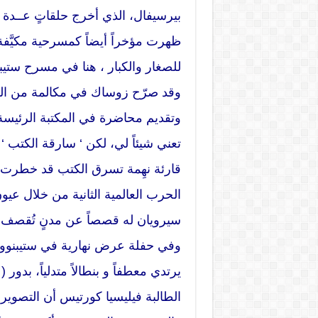
بيرسيفال، الذي أخرج حلقاتٍ عــدة 
ظهرت مؤخراً أيضاً كمسرحية مكيَّفة
للصغار والكبار ، هنا في مسرح ستيب
وقد صرّح زوساك في مكالمة من ال
وتقديم محاضرة في المكتبة الرئيسة، 
تعني شيئاً لي، لكن ‘ سارقة الكتب 
الحرب العالمية الثانية من خلال عيون
سيرويان له قصصاً عن مدنٍ تُقصف وي
وفي حفلة عرض نهارية في ستيبنوول
يرتدي معطفاً و بنطالاً متدلياً، بد
الطالبة فيليسيا كورتيس أن التصوي