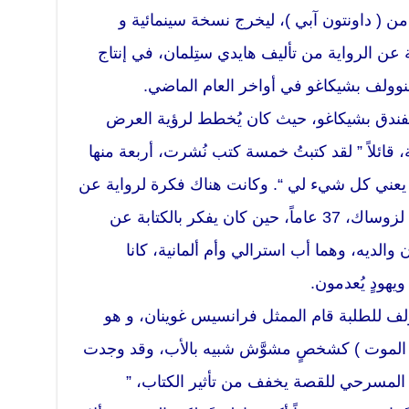
من ( داونتون آبي )، ليخرج نسخة سينمائية و
 عن الرواية من تأليف هايدي ستِلمان، في إنتاج
نوولف بشيكاغو في أواخر العام الماضي.
فندق بشيكاغو، حيث كان يُخطط لرؤية العرض
قائلاً ” لقد كتبتُ خمسة كتب نُشرت، أربعة منها
‘ يعني كل شيء لي “. وكانت هناك فكرة لرواية عن
قارئة نهِمة تسرق الكتب قد خطرت لزوساك، 37 عاماً، حين كان يفكر بالكتابة عن
 والديه، وهما أب استرالي وأم ألمانية، كانا
هودٍ يُعدمون.
ف للطلبة قام الممثل فرانسيس غوينان، و هو
ور ( الموت ) كشخصٍ مشوَّش شبيه بالأب، وقد وجدت
ر المسرحي للقصة يخفف من تأثير الكتاب، ”