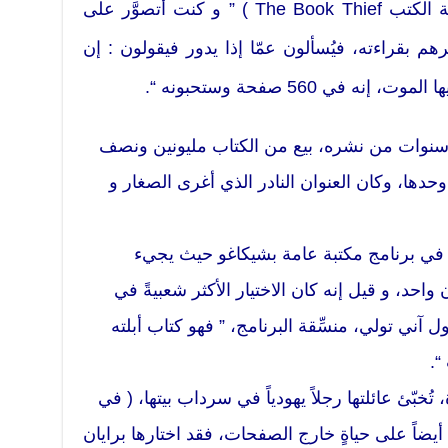
واحد سيقرأ روايته القادمة ( سارقة الكتب The Book Thief ) ” و كنت أتصوَّر على
هم بقراءته، فيُسألون عمّا إذا يدور فيقولون : إن
 في 560 صفحة وستحبونه “.
وات من نشره، بيع من الكتاب مليونين ونصف
حدها، وكان العنوان النادر الذي أغرى الصغار و
ي في برنامج مكتبة عامة بشيكاغو حيث يجيء
واحد، و قيل إنه كان الاختيار الأكثر شعبيةً في
لغ 11 عاماً، كما تقول آني تولي، منسِّقة البرنامج، ” فهو كتاب أبلته
“.
ة، تُخبّئ عائلتها رجلاً يهودياً في سرداب بيتها، ( في
يضاً على حياةٍ خارج الصفحات، فقد اختارها برايان