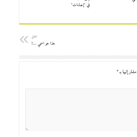
في "إضاءات"
التالي
هذا هو اسمي …!
مشار إليها بـ
*