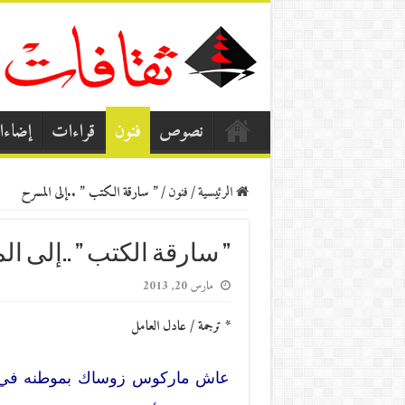
نصوص
فنون
قراءات
إضاء
الرئيسية
/
فنون
/
” سارقة الكتب ” ..إلى المسرح
” سارقة الكتب ” ..إلى ا
مارس 20, 2013
* ترجمة / عادل العامل
عاش ماركوس زوساك بموطنه في سدني