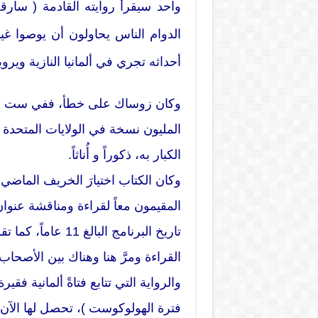
الدوام الناس يحاولون أن يوصوا غير
أحداثه تجري في ألمانيا النازية ويرويها الموت، إنه
وكان زوساك على خطأ، ففي ست سن
المليون نسخة في الولايات المتحدة و
الكبار به، ذكوراً و أُناثاً.
وكان الكتاب اختيارَ الخريف الماض
المقيمون معاً لقراءة ومناقشة عنوان 
تاريخ البرنامج البا
القراءة ومرَّ هنا وهناك بين الأصحاب 
والرواية التي تتابع فتاةً ألمانية فقير
فترة الهولوكوست )، تحصل لها الآن أ