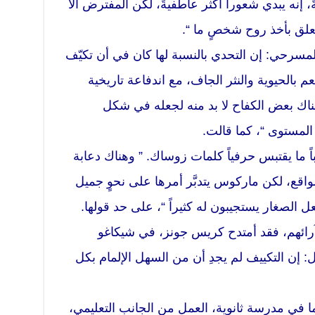
 إنه يبدي شعوراً أكثر عاطفيةً، لكن المفترض ألا
تعلق بأخذ روح شخصٍ ما “.
المسرحي: إن التحدي بالنسبة لها كان في أن تكيّف
عم بالحيوية والنثر الجاف، مع اندفاعة تاريخية
هناك بعض الكفاح لا بد منه لجعله في شكل
مستوى “، كما قالت.
اً ما يقتبس حرفياً كلمات زوساك. ” وهناك دعابة
واقع، لكن ماركوس يتدبَّر أمرها على نحوٍ جميل
ل الصغار يستجيبون له كثيراً “، على حد قولها.
آرائهم، فقد أمتدح كريس جونز، في شيكاغو
ل: إن التكييف لم يجدِ أن من السهل الإلمام بكل
ا في مدرسة ثانوية، العمل من الجانب التعليمي،