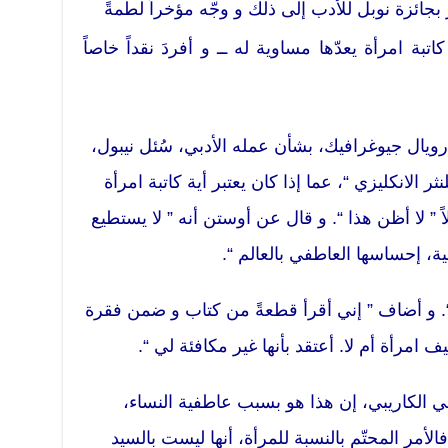
ز بجائزة نوبل للأدب إلى ذلك و وجّه مؤخراً لطمةً
اتبة امرأة يعدّها مساوية له ــ و أفردَ نقداً خاصاً
يال جيوغرافيك، بشأن عمله الأدبي، سُئل نيبول،
 الانكليزي “، عما إذا كان يعتبر أية كاتبة امرأة
لاً ” لا أظن هذا “. و قال عن أوستن أنه ” لا يستطيع
، إحساسها العاطفي بالعالم “.
ً “. و أضاف ” إني أقرأ قطعةً من كتاب و ضمن فقرة
 امرأة أم لا. أعتقد بأنها غير مكافئة لي “.
في الكاريبي، إن هذا هو بسبب عاطفية النساء،
الأمر المحتّم بالنسبة للمرأة، أنها ليست بالسيد