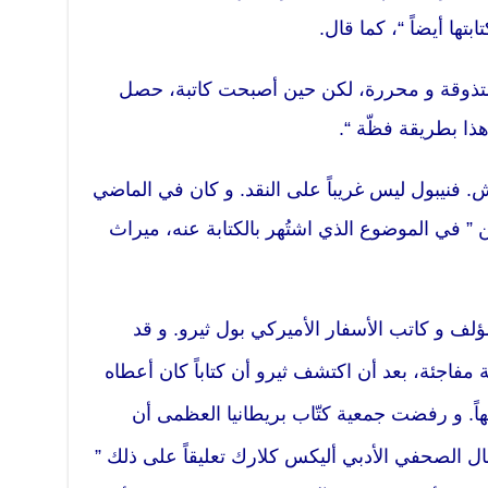
ها أيضاً “، كما قال.
متذوقة و محررة، لكن حين أصبحت كاتبة، حصل
 هذا بطريقة فظّة “.
. فنيبول ليس غريباً على النقد. و كان في الماضي
هن ” في الموضوع الذي اشتُهر بالكتابة عنه، ميراث
ؤلف و كاتب الأسفار الأميركي بول ثيرو. و قد
ماً بينهما نهاية مفاجئة، بعد أن اكتشف ثيرو أن كتاباً كان أعطاه
 قد عُرض للبيع بسعر 916 جنيهاً. و رفضت جمعية كتّاب بريطانيا العظمى أن
ال الصحفي الأدبي أليكس كلارك تعليقاً على ذلك ”