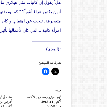
هل ً يقول إن كاتبات مثل هيلاري ما
أنهن يكتبن هراءً أنثوياً؟ ” كما وصفتها
متعجرفة، تبحث عن اهتمام. و كان عل
امرأة كاتبة ــ التي كان لأعمالها تأث
____________
*(المدى)
شارك هذا الموضوع:
مرتبط
أليس مونرو ولجنة نوبل للآداب
جدل في أرو
أكتوبر 14, 2013
أدونيس مرشح
في "مقالات"
أكتوبر 12, 2016