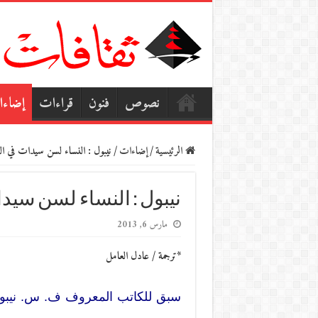
نصوص
فنون
قراءات
إضاء
الرئيسية
/
إضاءات
/
نيبول : النساء لسن سيدات في الب
نيبول : النساء لسن سيدات
مارس 6, 2013
*ترجمة / عادل العامل
سبق للكاتب المعروف ف. س. نيبو