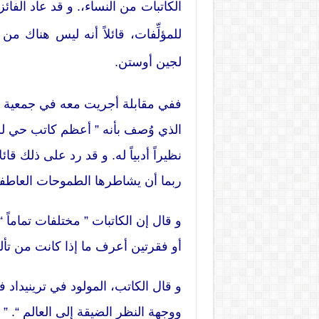
الكاتبات من النساء،. و قد عاد الفائ
للمؤلِّفات، قائلاً أنه ليس هناك من ك
لجين أوستن.
ففي مقابلة أجريت معه في جمعية رو
الذي وُصف بأنه ” أعظم كاتب حي للنثر
نظيراً أدبياً له. و قد رد على ذلك قائ
ربما أن يشاطرها الطموحات العاطفية
و قال إن الكاتبات ” مختلفات تماما
أو فقرتين أعرف ما إذا كانت من تأليف
و قال الكاتب، المولود في ترينيداد 
ووجهة النظر الضيقة إلى العالم “. ” ف