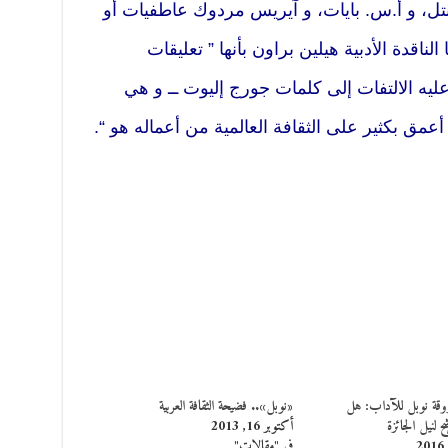
نتل، و أ.س. بايات، و آيريس مردوك عاطفيات أو
 الناقدة الأدبية هيلين براون بأنها ” تعليقات
يه الالتفات إلى كلمات جورج إليوت ــ و هي
ير أعمق بكثير على الثقافة العالمية من أعماله هو “.
قة نوبل للآداب: هل
«نوبل».. فضيحة الثقافة العربية
 لنيل الجائزة
أكتوبر 16, 2013
في "مقالات"