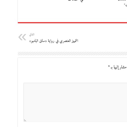
ت"
التالي
التمييز العنصري في رواية «ساق البامبو»
مشار إليها بـ
*