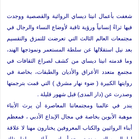
شغفت بأعمال انيتا ديساي الروائية والقصصية ووجدت
فيها ثراءً إنسانياً ورؤية ثاقبة لأوضاع النساء والرجال في
مجتمعات العالم الثالث التي تعرضت للتمزق والتقسيم
بعد نيل استقلالها عن سلطة المستعمر ونموذجها الهند،
وما قدمته انيتا ديساي من كشف لصراع الثقافات في
مجتمع متعدد الأعراق والأديان والطبقات، بخاصة في
روايتها الكبيرة ( ضوء نهار مشرق ) التي قمت بترجمتها
وصدرت عن (دار المدى) قبل شهور قليلة .
يندر في عالمنا ومجتمعاتنا المعاصرة أن يرث الأبناء
موهبة الأبوين بخاصة في مجال الإبداع الأدبي ، فمعظم
أبناء الروائيين والكتاب المعروفين يختارون مهنا لا علاقة
لها بالمهن التي صنعت مجد أمهاتهم وآبائهم ، ولعل ذلك