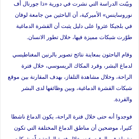
وبيّنت الدراسة التي نشرت في دورية «ذا جورنال أف
نوروساينس» الأميركية، أن الباحثين من جامعة لوفان
في بلجيكا عثروا على دليل يثبت أن القشرة الدماغية
طوّرت شبكات مميزة فيها، خلال تطور الانسان.
وقام الباحثون بمعاينة نتائج تصوير بالرنين المغناطيسي
لدماغ البشر، وقرد المكاك الريسوسي، خلال فترة
الراحة، وخلال مشاهدة التلفاز، بهدف المقارنة بين موقع
شبكات القشرة الدماغية، وبين وظائفها لدى البشر
والقردة.
فوجدوا أنه حتى خلال فترة الراحة، يكون الدماغ ناشطا
كثيرا، موضحين أن مناطق الدماغ المختلفة التي تكون
نشطة في الوقت عينه خلال فترة الراحة تولّد شبكات