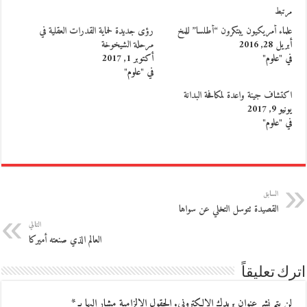
مرتبط
علماء أمريكيون يبتكرون “أطلسا” للمخ
رؤى جديدة لحماية القدرات العقلية في
أبريل 28, 2016
مرحلة الشيخوخة
في "علوم"
أكتوبر 1, 2017
في "علوم"
اكتشاف جينة واعدة لمكافحة البدانة
يونيو 9, 2017
في "علوم"
السابق
القصيدة تتوسل التخلي عن سواها
التالي
العالم الذي صنعته أميركا
اترك تعليقاً
لن يتم نشر عنوان بريدك الإلكتروني.
الحقول الإلزامية مشار إليها بـ
*