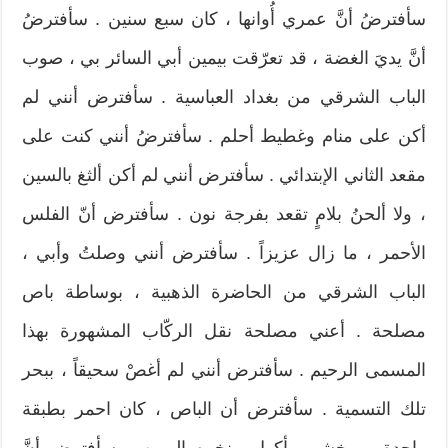
سأفترضُ أنَّ عمري أُوانها ، كان سبع سنين . سأفترضُ
أنَّ يديَ الغضة ، قد تعرّقت بيمين أبي السائر بي ، صوب
الباب الشرقي من بغداد العباسية . سأفترض أنني لم
أكن على منام وغطيط أحلم . سأفترضُ أنني كنت على
مقعد الثاني الإبتدائي . سأفترض أنني لم أكن ألثغ بالسين
، ولا ألحنُ بلامٍ تقعد بفرجة نون . سأفترض أنّ الفلس
الأحمر ، ما زال عزيزاً . سأفترض أنني وصلتُ وأبي ،
الباب الشرقي من الحاضرة الذهبية ، بوساطة باص
مصلحة . أعني مصلحة نقل الركّاب المشهورة بهذا
المسمى الرحيم . سأفترض أنني لم أغصْ سحيقاً ، ببحر
تلك التسمية . سأفترض أن الباص ، كان احمر بطبقة
واحدة ، وخشم مأكول منخره اليمين . سأفترض أنَّ