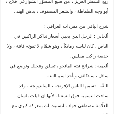
ربع السطر العزيز ، من صنع المصوّر الشوارعي فلاح ،
أبو وجه الطماطة ، والشعر المصفوف ، بدهن الهند .
شرح الباقي من مفردات العراقي :
ألجابي : الرجل الذي يجبي أسعار تذاكر الراكبين في
الباص . كان لباسه رماديّاً ، وهو شمّام لا تفوته فائتة ، ولا
خديعة راكب مفلس .
ألعمبة : شرائح نبتة المانجو ، تسلق وتتخلل وتوضع في
سائل ، سيتكاثف ويأخذ اسم النبتة .
اللفّة : تسميها الناس الإفرنجة ، الساندويجة ، وقد
ساحت التسمية فوق السنتنا ، لأنها ان قيلت بلسان
العلّامة مصطفى جواد ، لتسببت لك بمعركة كبرى مع