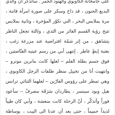
على جامخانة الكاوبوي والهنود الحمر . سأتذكر أن والدي
البديع الحنون ، قد داخ وسكر على صورة امرأة فاتنة ،
مرة بملابس البحر ، التي تكوّر المؤخرة ، وثانية بملابس
تتيح رؤية القسم الفائر من الثدي ، وثالثة تجعل الناظر
يتشاهق ، من إثر شمّة افتراضية عند مزرعة زغب ،
بعتبة إبطٍ عاطر . إنتهى أبي من رسم عينيه القنّاصتين ،
فوق جسم بطلة الفلم – لعلها كانت مانرين مونرو –
وانتهيت أنا من تخييل منظر طلقات الرجل الكاوبوي ،
وهي تمطر على رؤوس الفارّين – لعلهما الثنائي ترانس
هيل وبود سبنسر ، يطاردان سَرَقَة مصرفْ – سأعود
فوراً وأتذكّر ، أنّ الرحلة كانت منعشة ، وأبي كان طيباً
لذيذاً حميماً ، حتى بعد أن عدنا الى البيت ، بوساطة