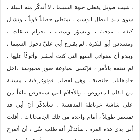
. شيت طويل يغطي جبهة السينما ، لا أتذكّر منه الليلة ،
سوى ذلك البطل الوسيم ، يمتطي حصاناً قوياً ، وتشيل
كتفه ، بندقية ، ويتسوّر وسطه ، بحزام طلقات ،
ومسدس أبو البكرة . لم يقترح أبي عليَّ دخول السينما ،
ويبدو أن سنواتي السبع التي كنت أمشي وأتوكّأ عليها ،
لم تقنعه بالأمر ، فإكتفى بمباوعة صور محبوسة داخل
جامخانات حائطية ، وهي لقطات فوتوغرافية ، مستلة
من الفلم المعروض ، والأفلام التي ستنعرض تباعاً من
على شاشة غرناطة المدهشة . سأتذكّر أنّ أبي قد
تمسمر طويلاً ، أمام واحدة من تلك الجامخانات . أفلتَ
أبي يدي هذه المرة . سأتذكّر أنه طلب منّي ، أن أتفرج