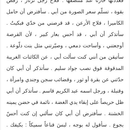
فعددتها حارناً عند منتصفها . فلاح رجلٌ ثرثار ، رفض
بقوة ، تسلّم سعر الصورة من أبي . سأفترض أن حامل
الكاميرا ، فلاح الأرعن ، قد قرصني من خدّي فبكيتُ .
سأتذكر أن أبي ، قد أحس بعار كبير ، لأن القرصة
أوجعتني ، وأساحت دمعي ، وصيّرتني مثل بنت دلّوعة .
سأتيقن من أنني كنت سألت أبي ، عن الكائنات الغريبة
المدقوقة فوق نصب جواد سليم . سأتذكر أن أبي كان
حدّثني عن بقرة أو ثور ، وقضائب سجن وجندي وامرأة ،
وقنبلة ، ورجل اسمه عبد الكريم قاسم . سأتذكر أن أبي
ظل حريصاً على إبقاء يدي الغضة ، نائمة في حضن يمينه
الخشنة . سأفترض أن أبي كان سألني إن كنت أحسّ
بجوع . سأقول له بوجه ، لبسَ قناعاً سميكاً : بكيفك .