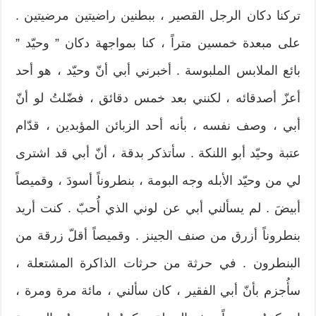
تركنا دكان الرجل القصير ، ببطنين راضيتين مرضيتين .
على مبعدة خمسين متراً ، كنا بمواجهة دكان ” وحيّد ”
بائع الملابس الملبوسة . أخبرني أبي أنّ وحيّد ، هو أحد
أعزّ أصدقائه ، لكنني بعد خمس دقائق ، فضّلتُ لو أنّ
أبي ، وصف نفسه ، بأنه أحد الزبائن المؤبدين ، قدّام
عتبة وحيّد أبو اللنكة . سأتذكر بدقة ، أنّ أبي قد اشترى
لي من وحيّد الأبله وجه البومة ، بنطروناً أسودَ ، وقميصاً
أبيضَ . لم يسألني أبي عن لوني الذي أُحبّ . كنت أريد
بنطروناً أزرق من صنف الجينز . وقميصاً أقلّ زرقة من
البنطرون . في حرثة من حرثات الذاكرة المشتعلة ،
سأُجزم بأنّ أبي الفقير ، كان سألني ، مائة مرة ومرة ،