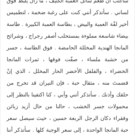
سأكتب أن طعم سائل العمبة الكثيف ، ما زال يلبط فوق
لساني . سأتذكر أنني كنت على رغبة ضخمة ، لتطميس
أخير لفّة العمبة والبيض ، بطاسة العمبة الكبيرة . طاسة
بيضاء شاسعة مملوءة بمستحلب أصفر رجراج ، وشرائح
المانجا الهندية المخللة الحامضة . فوق الطاسة ، جسر
من خشبة ملساء ، صفّت فوقها ، ثمرات المانجا
الخضراء ، والفلفل الأخضر الحار المخلل ، الذي إنْ
قضمتَ منه ، مثقال حبة ، فإن النيران قد تخرج من
حلقك وأذنك . سأتذكر أنني وأبي ، كنا اكتفينا بالنظر إلى
محمولات جسر الخشب ، حالنا من حال أزيد زبائن
وفقراء دكان الرجل الربعة حسين ، حيث سيصل سعر
حبة المانجا الواحدة ، إلى سعر الوجبة كلها . سأتذكر أننا