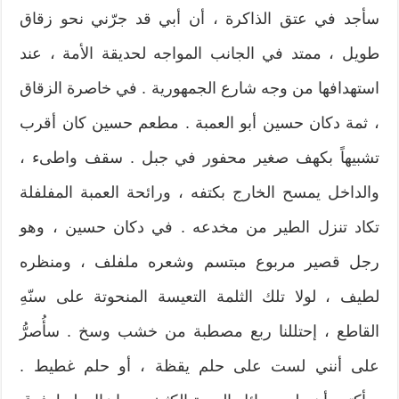
سأجد في عتق الذاكرة ، أن أبي قد جرّني نحو زقاق
طويل ، ممتد في الجانب المواجه لحديقة الأمة ، عند
استهدافها من وجه شارع الجمهورية . في خاصرة الزقاق
، ثمة دكان حسين أبو العمبة . مطعم حسين كان أقرب
تشبيهاً بكهف صغير محفور في جبل . سقف واطىء ،
والداخل يمسح الخارج بكتفه ، ورائحة العمبة المفلفلة
تكاد تنزل الطير من مخدعه . في دكان حسين ، وهو
رجل قصير مربوع مبتسم وشعره ملفلف ، ومنظره
لطيف ، لولا تلك الثلمة التعيسة المنحوتة على سنّهِ
القاطع ، إحتللنا ربع مصطبة من خشب وسخ . سأُصرُّ
على أنني لست على حلم يقظة ، أو حلم غطيط .