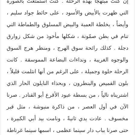
إن كنتُ مبتهجاً بهذه الرحلة . كنتُ استمتعتُ بالصورة
التي ظهرت بالأبيض والأسود ، على حائط جواد سليم ،
وأيضاً ، بخلطة العمبة والبيض المسلوق والطماطة التي
تنام في بطن صمّونة ، شكلها مأخوذ من شكل زوارق
دجلة . كذلك رائحة سوق الهرج ، ومنظر هرج السوق
والوجوه الغريبة ، ونداءات البضاعة المموسقة . كانت
الرحلة حلوة وجميلة ، على الرغم من أنها انثلمت قليلاً ،
بلون القميص والبنطرون ، وبحذاء النايلون الحار الذي
اشتريناه تالياً ، من بسطة عبود الأقرع أبو القنادر . صرنا
الآن في أول العصر ، من ذاكرة منبوشة ، مثل قبر
مخسوف . عادت يدي ثانيةً ، ونامت بيد أبي الكبيرة ،
حتى صرنا بباب دار سينما عظمى ، اسمها سينما غرناطة