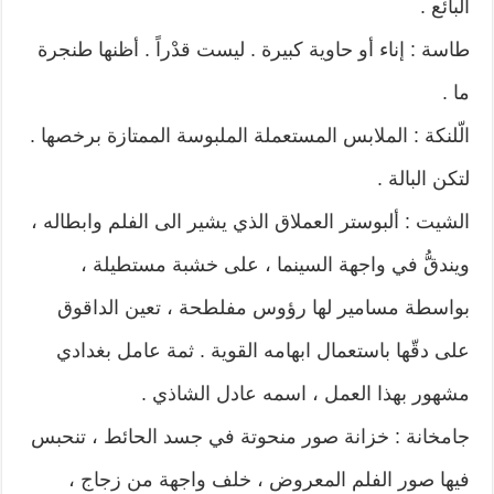
البائع .
طاسة : إناء أو حاوية كبيرة . ليست قدْراً . أظنها طنجرة
ما .
الّلنكة : الملابس المستعملة الملبوسة الممتازة برخصها .
لتكن البالة .
الشيت : ألبوستر العملاق الذي يشير الى الفلم وابطاله ،
ويندقُّ في واجهة السينما ، على خشبة مستطيلة ،
بواسطة مسامير لها رؤوس مفلطحة ، تعين الداقوق
على دقّها باستعمال ابهامه القوية . ثمة عامل بغدادي
مشهور بهذا العمل ، اسمه عادل الشاذي .
جامخانة : خزانة صور منحوتة في جسد الحائط ، تنحبس
فيها صور الفلم المعروض ، خلف واجهة من زجاج ،