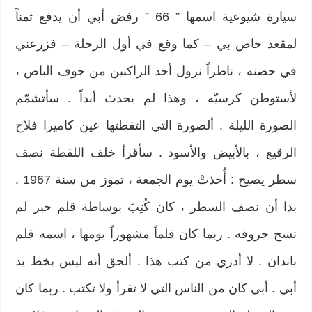
سيارة شيوعية اسمها ” 66 ” رفض أبي أن يدفع ثمناً
لمقعد خاص بي – كما وقع في أول الرحلة – فزرعني
في حضنه ، ناطراً نزول أحد الراكبين من جوف الباص ،
لأستوطن كرسيّه ، وهذا لم يحدث أبداً . سأتشمّم
الصورة الليلة . ألصورة التي التقطتها عين كاميرا فلاح
الرقيع ، بالأبيض والأسود . سأقرأ خلف اللقطة نصف
سطر يصيح : أُخذتْ يوم الجمعة ، تموز من سنة 1967 .
بدا أن نصف السطر ، كان كُتِبَ بوساطة قلم حبر لم
تسح حروفه . ربما كان قلماً مشهوراً يومها ، اسمه قلم
باندان . لا أدري من كتب هذا . ألحق أنه ليس بخط يد
أبي . أبي كان من الناس التي لا تقرأ ولا تكتب . ربما كان