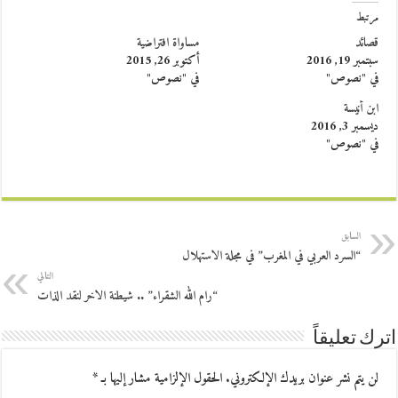
مرتبط
قصائد
مساواة افتراضية
سبتمبر 19, 2016
أكتوبر 26, 2015
في "نصوص"
في "نصوص"
ابن أنيسة
ديسمبر 3, 2016
في "نصوص"
السابق
“السرد العربي في المغرب” في مجلة الاستهلال
التالي
“رام الله الشقراء” .. شيطنة الاخر لنقد الذات
اترك تعليقاً
لن يتم نشر عنوان بريدك الإلكتروني.
الحقول الإلزامية مشار إليها بـ
*