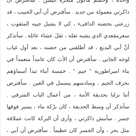
ذاكرتي معمولة من حديد . سأفترض أن أبي الحبيب ، قد
زرعني بحضنه الدافىء ، كي لا يشيل جيبه المثقوب ،
سعرمقعدي الذي يشبه ثقله ، ثقلَ عشاء عائلة . سأتذكر
أنَّ أبي البديع ، قد أطلقني من حضنه ، بعد أول غياب
لوجه الجابي . سأفترض أن الأبَ كان عامداً متعمداً في
بناء امبراطورية ” جيم ” . خمسة أبناء تبدأ أسماؤهم
بحرف الجيم ، وسادسهم يبسمل في العين . سأفترض
أننا نزلنا بحديقة الأمة ، من أعمال الباب الشرقي .
سأتذكر أن وسط الحديقة ، كان برْكة ماء ، يسير فوقها
جسر . سأنبش ذاكرتي ، وأرى أن البركة كانت عملاقة
مثل بحر ، وأن الجسر كان عظيماً . سأفترض أن أبي ،