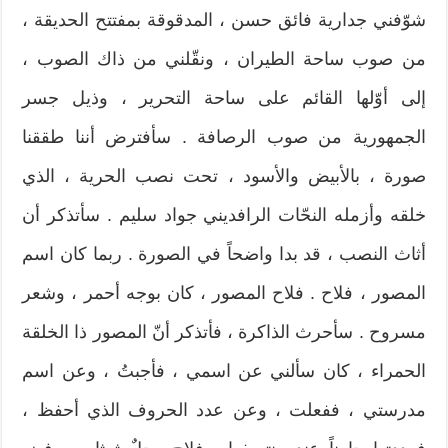
شوّفني جدارية فائق حسن ، المدقوقة بمفتتح الحديقة ،
من صوب ساحة الطيران ، ونقّلني من ذاك الصوب ،
إلى أوّلها القائم على ساحة التحرير ، وذيل جسر
الجمهورية من صوب الرصافة . سأفترض أننا طققنا
صورة ، بالأبيض والأسود ، تحت نصب الحرية ، الذي
خلقه وأزمله النحّات الرافديني جواد سليم . سأتذكر أن
أثاث النصب ، قد بدا واضحاً في الصورة . ربما كان اسم
المصور ، فلاح . فلاح المصور ، كان بوجه أحمر ، وشعر
مسروح . سأحرث الذاكرة ، فأتذكر أنّ المصور ذا الخلقة
الحمراء ، كان سألني عن اسمي ، فأجبتُ ، وعن اسم
مدرستي ، ففعلت ، وعن عدد الحروف الذي أحفظ ،