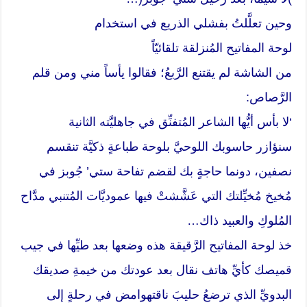
وحين تعلَّلتُ بفشلي الذريع في استخدام
لوحة المفاتيح المُنزلقة تلقائيّاً
من الشاشة لم يقتنع الرَّبعُ؛ فقالوا يأساً مني ومن قلم
الرَّصاص:
‘لا بأس أيُّها الشاعر المُتفنِّق في جاهليَّته الثانية
سنؤازر حاسوبك اللوحيَّ بلوحة طباعةٍ ذكيَّة تنقسم
نصفين، دونما حاجةٍ بك لقضم تفاحة ستي’ جُوبز في
مُخيخ مُخيِّلتك التي عَشَّشتْ فيها عموديَّات المُتنبي مدَّاح
المُلوكِ والعبيد ذاك…
خذ لوحة المفاتيح الرَّقيقة هذه وضعها بعد طيِّها في جيب
قميصك كأيِّ هاتف نقال بعد عودتك من خيمةِ صديقك
البدويِّ الذي ترضعُ حليبَ ناقتهوامض في رحلةٍ إلى