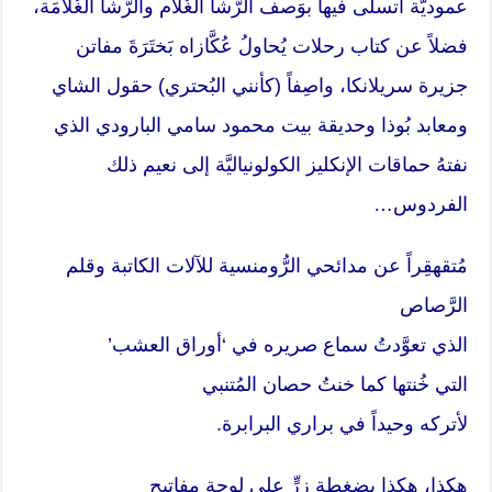
عموديَّة أتسلى فيها بوَصف الرَّشأ الغُلام والرَّشأ الغُلامَة،
فضلاً عن كتاب رحلات يُحاولُ عُكَّازاه بَختَرَةَ مفاتن
جزيرة سريلانكا، واصِفاً (كأنني البُحتري) حقول الشاي
ومعابد بُوذا وحديقة بيت محمود سامي البارودي الذي
نفتهُ حماقات الإنكليز الكولونياليَّة إلى نعيم ذلك
الفردوس…
مُتقهقِراً عن مدائحي الرُّومنسية للآلات الكاتبة وقلم
الرَّصاص
الذي تعوَّدتُ سماع صريره في ‘أوراق العشب’
التي خُنتها كما خنتُ حصان المُتنبي
لأتركه وحيداً في براري البرابرة.
هكذا، هكذا بضغطةِ زِرٍّ على لوحةِ مفاتيح