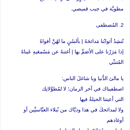
مطويَّة في جيب قميصي.
2. المُصطفى
تُنشِدُ أثوابُنا مَدائحَهُ | بألسُنٍ ما لهُنَّ أفواهُ
إذا مَرَرْنا على الأصَمِّ بها | أغنتهُ عن مَسْمعَيهِ عَيناهُ
المُتنبِّي
يا مالئ الدُّنيا ويا شاغلَ الناس:
اصطفيناك في آخر الزمان؛ لا لمُطوَّلاتِك
التي أعيتنا الحيلةُ فيها
ولا لمدائحكَ في هذا وذيَّاك من نُبلاء العبَّاسيِّين أو
أوغادهم