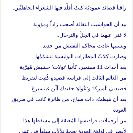
راقناً قصائد عموديَّة كنتُ أقلِّد فيها الشعراء الجاهليِّين.
بيد أن الحواسيب النقالة أضحت زاداً ومؤونة
لا غنى عنهما في الحِلِّ والترحال..
وبسببها عادت محاكم التفتيش من جديد
وصارت كِلابُ المطارات البوليسية تتشمَّمُها
بعد أحداث 11 سبتمبر، كأنها ‘تولات’ حشيش مُهرَّبة
من العالم الثالث إلى فراسة قصيدةٍ كُتبت لتقريظ
قصيدتي ‘أميركا’ و’عُواءِ’ حفيدك آلَن غينسبرغ
بعد أن هبطتُ، ذات صباح، من طائرة كانت في طريق
العودة
من أرخبيلات فراديسها المُعتقة إلى مسقطها هذا
لأبصر في لؤلؤة العودة نجمةً تلألأت سلفاً في عيني