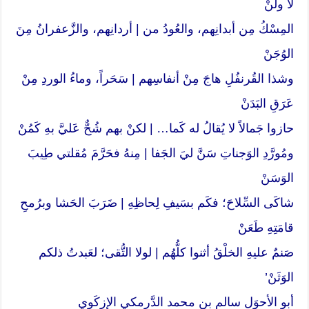
لا ولنْ
المِسْكُ مِن أبدانِهم، والعُودُ من | أردانِهم، والزَّعفرانُ مِنَ
الوُجَنْ
وشذا القُرنفُلِ هاجَ مِنْ أنفاسِهم | سَحَراً، وماءُ الوردِ مِنْ
عَرَقِ البَدَنْ
حازوا جَمالاً لا يُقالُ له كَما… | لكنْ بهم شُحٌّ عَليَّ بهِ كَمُنْ
ومُورَّدِ الوَجناتِ سَنَّ ليَ الجَفا | مِنهُ فحَرَّمَ مُقلتي طِيبَ
الوَسَنْ
شاكَى السِّلاحَ؛ فكَم بسَيفِ لِحاظِهِ | ضَرَبَ الحَشا وبرُمحِ
قامَتِهِ طَعَنْ
صَنمٌ عليهِ الخلْقُ أثنوا كلُّهُم | لولا التُّقى؛ لعَبدتُ ذلكم
الوَثَنْ’
أبو الأحوَل سالم بن محمد الدَّرمكي الإزكَوي