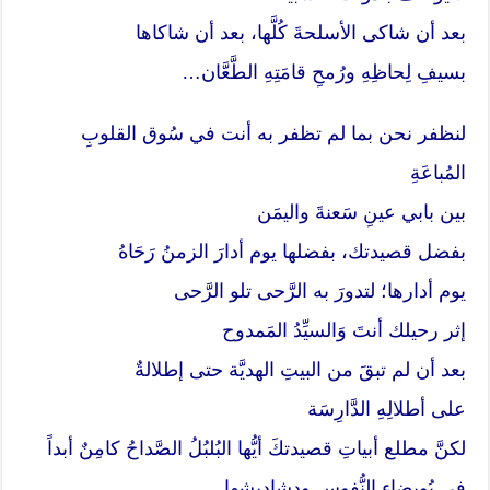
بعد أن شاكى الأسلحةَ كُلَّها، بعد أن شاكاها
بسيفِ لِحاظِهِ ورُمحِ قامَتِهِ الطَّعَّان…
لنظفر نحن بما لم تظفر به أنت في سُوق القلوبِ
المُباعَةِ
بين بابي عينِ سَعنةَ واليمَن
بفضل قصيدتك، بفضلها يوم أدارَ الزمنُ رَحَاهُ
يوم أدارها؛ لتدورَ به الرَّحى تلو الرَّحى
إثر رحيلك أنتَ وَالسيِّدُ المَمدوح
بعد أن لم تبقَ من البيتِ الهديَّة حتى إطلالةٌ
على أطلالِهِ الدَّارِسَة
لكنَّ مطلع أبياتِ قصيدتكَ أيُّها البُلبُلُ الصَّداحُ كامِنٌ أبداً
في بُويضاءِ النُّفوس ودشاديشِها.