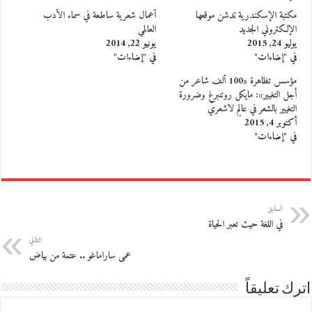
مكتبة الإسكندرية تدشن موقعها
أعمال شعرية ساطعة في سماء الأدب
الإلكتروني الجديد
العالمي
يوليو 24, 2015
يونيو 22, 2014
في "إضاءات"
في "إضاءات"
مؤسس تظاهرة «100 ألف شاعر من
أجل التغيير»: مايكل روتنبرغ وضرورة
التغيير بالشعر في عالمٍ لاشعريٍّ
أكتوبر 4, 2015
في "إضاءات"
السابق
في اللغة حيث تعبر الحياة
التالي
عمى ساراماغو .. عتمة من بياض
اترك تعليقاً