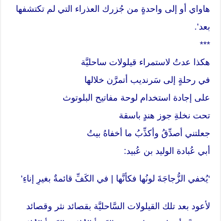
هاواي أو إلى واحدةٍ من جُزرك العذراء التي لم تكتشفها
بعد’.
***
هكذا عدتُ لاستمراء قيلولات ساحليَّة
في رحلةٍ إلى سَرنديب أتمرَّن خلالها
على إجادة استخدام لوحة مفاتيح البلوتوث
تحت نخلةِ جوز هندٍ باسقة
جعلتني أصدِّقُ وأكذِّبُ ما أخفاهُ بيتُ
أبي عُبادة الوليد بن عُبيد:
‘يُخفي الزُّجاجَةَ لونُها فكأنَّها | في الكَفِّ قائمةٌ بغيرِ إناءِ’
لأعود بعد تلك القيلولات السَّاحليَّة بقصائد نثر وقصائد