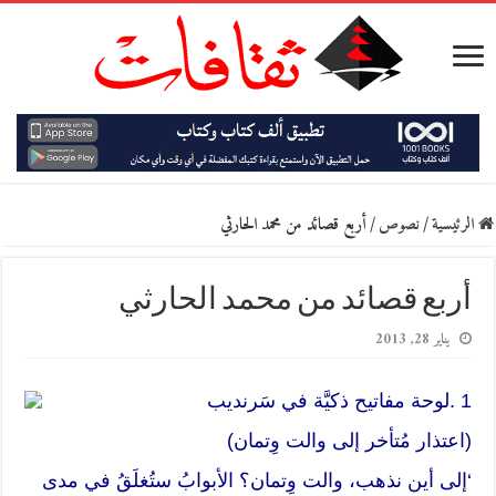
الرئيسية
/
نصوص
/
أربع قصائد من محمد الحارثي
أربع قصائد من محمد الحارثي
يناير 28, 2013
1 .لوحة مفاتيح ذكيَّة في سَرنديب
(اعتذار مُتأخر إلى والت وِتمان)
‘إلى أين نذهب، والت وِتمان؟ الأبوابُ ستُغلَقُ في مدى