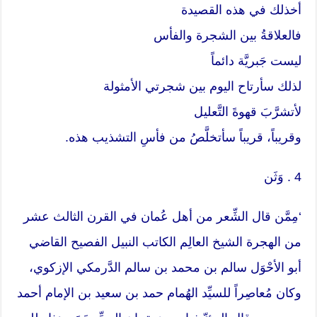
أخذلك في هذه القصيدة
فالعلاقةُ بين الشجرة والفأس
ليست جَبريَّة دائماً
لذلك سأرتاح اليوم بين شجرتي الأمثولة
لأتشرَّبَ قهوةَ التَّعليل
وقريباً، قريباً سأتخلَّصُ من فأسِ التشذيب هذه.
4 . وَثَن
‘مِمَّن قال الشِّعر من أهل عُمان في القرن الثالث عشر
من الهجرة الشيخ العالِم الكاتب النبيل الفصيح القاضي
أبو الأحْوَل سالم بن محمد بن سالم الدَّرمكي الإزكوي،
وكان مُعاصِراً للسيِّد الهُمام حمد بن سعيد بن الإمام أحمد