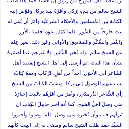
بن سعيد. قال المؤرِّخ ابن رزيق إن السيِّد حَمَد هذا طلب
الشيخ سالم من بَلدِهِ إزكي وأقرَّهُ ببلد بركا، وفوَّض إليه
الكِتابة بين المُسلمين والأحكام الشرعيَّة وأمَرَ أن يُبنى له
بيت خارجاً من السُّور؛ فلما كمُل بناؤه أفعَمَهُ بالأرز
والتَّمر والسُّكَّر والصناديق والأواني وغير ذلك، بغير عِلم
من الشيخ سالم. ولم يُخبر البنَّائين ولا غيرهم عما أضمَرَهُ
بشأن هذا البيت، ثم أرسل إلى أهل الشيخ [يقصد أهل
الشَّاعر أبي الأحوَل] أحداً من أهلِ الرِّكاب ومعهُ كِتابٌ
يستدعيهم للوصول إلى بركا، ونسَبَ الكِتابَ من الشيخ
[أي الشَّاعر الدَّرمكي]، وأمَرَ مَن أقرَّهُم بالبيت إخبارَهُ
متى وصلَ أهلُ الشيخ، كما أنه أخبر حامِلَ الكِتاب أن
يُنزلَهم فيه، وأن يُخبرَه متى وصل. فلما وصلوا وأخبروا
السيِّد حَمَد طلبَ الشيخ سالم ومضى به إلى البيت كأنهم