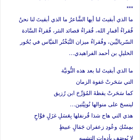
***
ما الذي أبقيتَ لنا أيها الشَّاعرُ ما الذي أبقيتَ لنا نحنُ
فُقراءُ أقمارِ الله، فُقراءُ قصائد النثر، فُقراءُ السَّادة
السّرياليِّين، وفُقراءُ ميزان التَّبَخْتُر المَيَّاس في بُحُور
الخليلِ بن أحمد الفراهيدي…
ما الذي أبقيتَ لنا بعد هذه النُّونيَّة
التي سَحَرتْ غفوة الزمان
كما سَحَرتْ يقظةَ المُؤرِّخ ابن رُزيق
لينسجَ على منوالها نُونِيَّتين…
هذي التي هاج شذا قُرنفلها بِعَسَلِ غزَلٍ فوَّاحٍ
بمِسْكِ وعُودِ زعفران جَمَالٍ عبيطٍ
لا يُوصَف بأدوات التشبيه