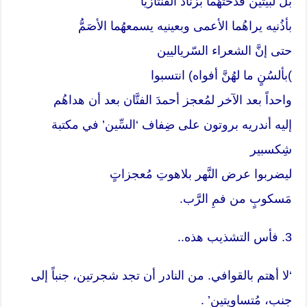
بل لبيتين قَدَحْتَهُما بزناد الفنتازيا
بأذُنيه يراهُما الأعمى وبعينيه يسمعهُما الأصَمُّ
حتى إنَّ الشعراء السّرياليين
)بألسُنٍ ما لهُنَّ أفواه) انتسبوا
واحداً بعد الآخر لمُعجز أحمدَ الفتَّان بعد أن هداهُم
إليه أندريه بروتون على ضِفاف ‘السِّين’ في مكتبة
شِكسبير
ليضربوا عرض النَّهر بلاهوتِ مُعجزاتٍ
مَسكوبٍ من فمِ الرَّب.
3. فأس التشذيب هذه..
‘لا أهتم بالقوافي. من النادر أن تجد شجرتين، جنباً إلى
جنب، مُتساويتين’ .