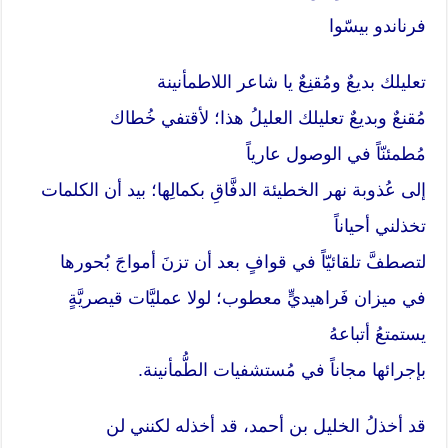
فرناندو بيسّوا
تعليلك بديعٌ ومُقنِعٌ يا شاعر اللاطمأنينة
مُقنعٌ وبديعٌ تعليلك العليلُ هذا؛ لأقتفي خُطاك
مُطمئنّاً في الوصول عارياً
إلى عُذوبة نهر الخطيئة الدفَّاقِ بكمالِها؛ بيد أن الكلمات
تخذلني أحياناً
لتصطفَّ تلقائيّاً في قوافٍ بعد أن تزنَ أمواجَ بُحورها
في ميزان فَراهيديٍّ معطوب؛ لولا عمليَّات قيصريَّةٍ
يستمتعُ أتباعهُ
بإجرائها مجاناً في مُستشفيات الطُّمأنينة.
قد أخذلُ الخليل بن أحمد، قد أخذله لكنني لن