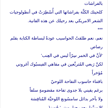
بالفراشات
كلحيتك الكثَّة بفراشاتها التي أُسْطِرَتْ في أنطولوجيات
الشعر الامريكي بعد رحيلك عن هذه الفانية.
***
نعم، نعم طلقتُ الحواسيب عودةً لبساطة الكتابة بقلم
رصاص
‘لأنَّ في الخمر سِرّاً ليس في العِنب’
لكنَّ رَبعي المُتربِّعين في مقاهي الفيسبُوك أغروني
مُؤخراً
باقتناء حاسوب التفاحة اللوحيّ
برغم يقيني بلا جدوى تفاحة مقضومةٍ سلفاً
ولا بآخر بدائل سامسُونغ اللوحيَّة المُنافِسَة
)لا سيَّما، بعد رحيل ستي’ جُوبز(…