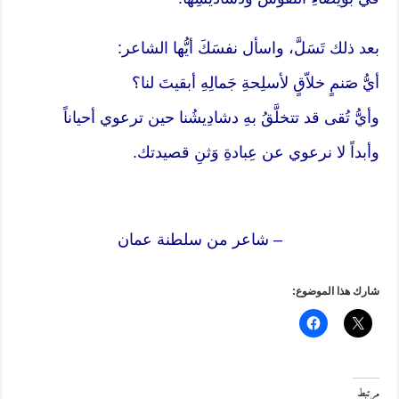
بعد ذلك تَسَلَّ، واسأل نفسَكَ أيُّها الشاعر:
أيُّ صَنمٍ خلاّقٍ لأسلِحةِ جَمالِهِ أبقيتَ لنا؟
وأيُّ تُقى قد تتخلَّقُ بهِ دشادِيشُنا حين ترعوي أحياناً
وأبداً لا نرعوي عن عِبادةِ وَثنِ قصيدتك.
– شاعر من سلطنة عمان
شارك هذا الموضوع:
مرتبط