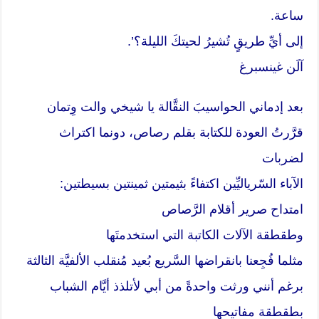
ساعة.
إلى أيِّ طريقٍ تُشيرُ لحيتكَ الليلة؟’.
آلَن غينسبرغ
بعد إدماني الحواسيبَ النقَّالة يا شيخي والت وِتمان
قرَّرتُ العودة للكتابة بقلم رصاص، دونما اكتراث
لضربات
الآباء السّرياليِّين اكتفاءً بثيمتين ثمينتين بسيطتين:
امتداح صرير أقلام الرَّصاص
وطقطقة الآلات الكاتبة التي استخدمتَها
مثلما فُجِعنا بانقراضها السَّريع بُعيد مُنقلب الألفيَّة الثالثة
برغم أنني ورثت واحدةً من أبي لأتلذذ أيَّام الشباب
بطقطقة مفاتيحها