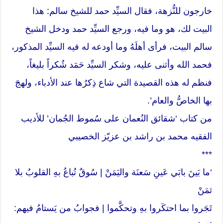
خارجون للنُّزهة، فقال السيِّد حمد للشيخ سالم: هذا
البيت لك، هو وما فيه، ورجع السيِّد حمد ودخل الشيخ
سالم البيت، فرأى أهلَهُ وما أودعه له فيه السيِّد المذكور،
فحمد الله وأثنى عليه، وشكر السيِّد حَمَد شُكراً بليغاً،
فنظم له هذه القصيدة التي شاع ذِكرُها عند الأدباء، ولهجَ
بها الخاصُّ والعام’.
من كتاب ‘شقائق النُعمان على سُموط الجُمان’ للأديب
الفقيه محمد بن راشد بن عزيّز الخصيبي
***
‘ما بَينَ بابَي عَينِ سَعنَة واليَمَنْ | سُوقٌ تُباعُ بهِ القلوبُ بلا
ثمَنْ
تَجَروا بما احتكَروا بهِ وتحكَّموا | فجوابُ من يَستامُ فيهم: