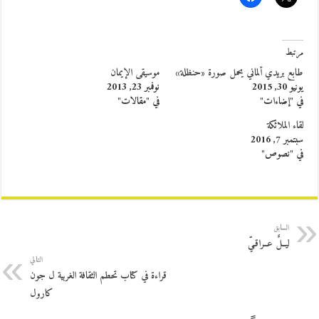
مرتبط
طابع بريدي ألماني يحمل صورة «حنظلة»
موسيقى الإيمان
يونيو 30, 2015
نوفمبر 23, 2013
في "إضاءات"
في "مقالات"
لقاء الملائكة
سبتمبر 7, 2016
في "نصوص"
السابق
ليــلٌ عــراقـيّ
التالي
قراءة في كتاب تحطم الثقافة الغربية ل جون
كارول