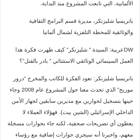
الألمانية، التي تابعت المشروع منذ البداية.
باتريسيا شليزنكر، مديرة قسم البرامج الثقافية
والوثائقية للمحطة التلفزية لشمال ألمانيا
DWعربية: السيدة ” شليزنكر” كيف ظهرت فكرة هذا
العمل السينمائي الوثائقي الاستثنائي ” بادر بالقتل”؟
باتريسيا شليزنكر: تعود الفكرة للكاتب والمخرج “درور
موريح” الذي تحدث معنا حول المشروع عام 2008 وجاء
حينها بتسجيل لحوارين مع مديرين سابقين لجهاز الأمن
الداخلي الإسرائيلي (الشين بيت). فهؤلاء العملاء لا
يعطون أي تصريحات صحفية، لكنه جاء بحوارات مسجلة
معهم، واخبرنا أنه سيجري حوارات إضافية مع رؤساء