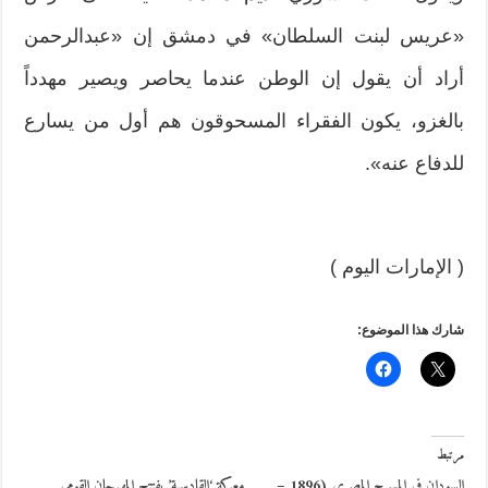
«عريس لبنت السلطان» في دمشق إن «عبدالرحمن
أراد أن يقول إن الوطن عندما يحاصر ويصير مهدداً
بالغزو، يكون الفقراء المسحوقون هم أول من يسارع
للدفاع عنه».
( الإمارات اليوم )
شارك هذا الموضوع:
مرتبط
السودان في المسرح المصري (1896 –
معركة ‘القادسية’ يفتتح المهرجان القومي