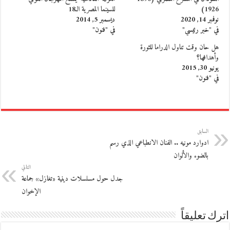
1926)
للسينما المصرية الـ18
نوفمبر 14, 2020
ديسمبر 5, 2014
في "خبر رئيسي"
في "فنون"
هل حان وقت تناول الدراما للثورة
وأهدافها؟
يونيو 30, 2015
في "فنون"
السابق
ادوارد مونيه .. الفنان الانطباعي الذي رسم
بالضوء والألوان
التالي
جدل حول مسلسلات دينية «تغازل» جماعة
الإخوان
اترك تعليقاً