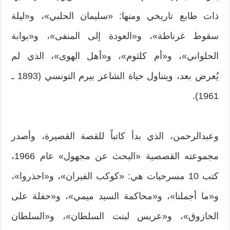
ذات طابع تاريخي ومنها: «سليمان الحلبي»، و«ليلة
سقوط غرناطة»، و«العودة إلى المنفى»، و«بوابة
الحلواني»، و«أم كلثوم»، و«أهل الهوى»، الذي لم
يُعرض بعد، ويتناول حياة الشاعر بيرم التونسي (‬1893 ـ
‬1961).
وعبدالرحمن، الذي بدأ كاتباً للقصة القصيرة، وأصدر
مجموعته القصصية «البحث عن مجهول» عام ‬1966،
كتب ‬10 مسرحيات هي: «كوكب الفيران»، و«احذروا»،
و«ما أجملنا»، و«محاكمة السيد ميمي»، و«حفلة على
الخازوق»، و«عريس لبنت السلطان»، و«السلطان