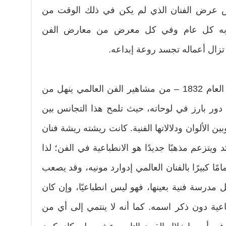
ض عرض الفنان الذي لم يكن في ذلك الوقت من
فال به كل عام وفي كل معرض من معارض الفن
 تزال أعماله تجسد روعة إبداعه.
والفنان إدوارد مونيه – المولود في العام 1832 – من مشاهير الفن العالمي ينهل من
ها دور بارز في لوحاته، حيث تلمح هذا التجانس بين
ن الألوان ودلالاتها الفنية. كانت ريشته ريشة فنان
ويتزعم مذهبًا جديدًا هو الانطباعية في الفن؛ لذا
ًا كبيرًا بالفنان العالمي إدوارد مونيه، وقد يصعب
ل مدرسة فنية بعينها، فهو ليس انطباعيًا، وإن كان
اعية دون ذكر اسمه. كما أنه لا ينتمي إلى أي من