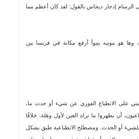
وفي مانيه عام 1883، اكتفى الرسام إدجار ديجاس بالقول: لقد كان أعظم مما
، وها هو مونيه يتبوأ أرفع مكانة في فرنسا بين
بني على الانطباع الفوري عن شيء أو حدث ما،
يون، أن يظهروا ما تراه العين لأول وهلة، خلافًا
ة للشيء أو الحدث. ومصطلح الانطباعية طبق بشكل