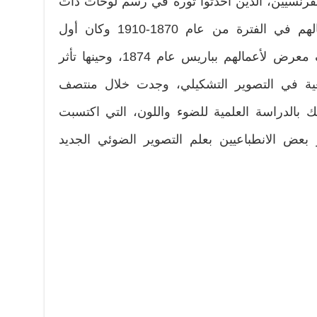
رنسيين، الذين أحدثوا ثورة في رسم لوحات ذات
ألوان متلألئة، وقدموا أفضل أعمالهم في الفترة من عام 1870-1910 وكان أول
استخدام لهذا المصطلح في وصف معرض لأعمالهم بباريس عام 1874، وحينها تأثر
عية في التصوير التشكيلي، وجدت خلال منتصف
ك بالدراسة العلمية للضوء واللون، التي اكتسبت
بعض الانطباعيين بعلم التصوير الضوئي الجديد