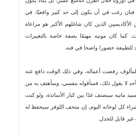
في أوروبا خلال القرن التاسع عشر، بل يكاد يكون
فنان رغب في أن يكون إلى حد كبير واقعيًا، في
لأكاديميين الذين كان شاغلهم الأكبر هو مراعاة
ث. كما كان مونيه مهتمًا بصفة خاصة بالتغييرات
جد للطبيعة حضورا واضحا في فنه.
بالمألوف رفضت أعماله، وفي ذلك الوقت دافع عنه
دام أحد لا يقول ذلك، فسأقوله بنفسي، وسأهتف به من
سيد مانيه سيصنف غدًا بين كبار الأساتذة، ولو كنت
شراء كل لوحاته اليوم، إن متحف اللوفر سيحفظ له
 غير قابل للجدل.