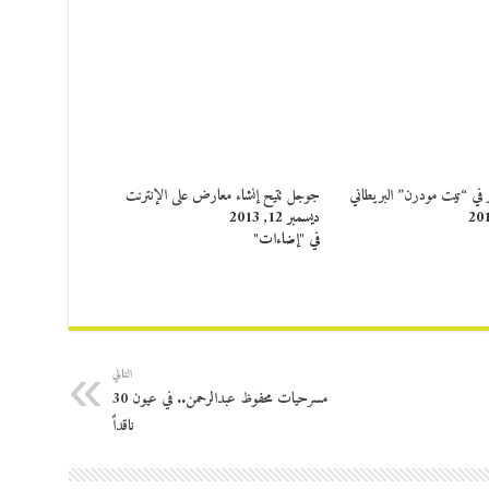
في “تيت مودرن” البريطاني
جوجل تتيح إنشاء معارض على الإنترنت
ديسمبر 12, 2013
في "إضاءات"
التالي
مسرحيات محفوظ عبدالرحمن.. في عيون ‬30
ناقداً