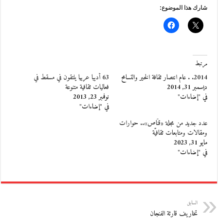
شارك هذا الموضوع:
مرتبط
2014. . عام انتصار ثقافة الخير والتسامح
63 أديبا عربيا يلتقون في مسقط في
ديسمبر 31, 2014
فعاليات ثقافية متنوعة
في "إضاءات"
نوفمبر 23, 2013
في "إضاءات"
عدد جديد من مجلة «قنّاص».. حوارات
ومقالات ومتابعات ثقافيّة
مايو 31, 2023
في "إضاءات"
السابق
تخاريف قارئة الفنجان