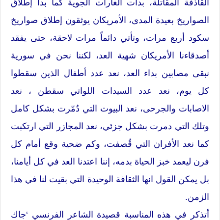
القاذفة المقاتلة، بدأت الغارات الجوية كما بدأ إطلاق
الصواريخ بعيدة المدى، الأمريكان يوثقون إطلاق صواريخ
سكود أربع مرات، وتأتي دائماً مرات لاحقة، حتى يفقد
أصدقاءنا الأمريكان شهية العد، لكننا نحن في سورية
نبقى مصابين بداء العد، نعد عدد أطفال الذين سقطوا
كل يوم، نعد عدد السيدات اللواتي سقطن ، نعد
الاصابات والجرحى، نعد البيوت التي دُمّرت بشكل كامل
وتلك التي دمرت بشكل جزئي، نعد المجازر التي ارتكبت
كما نعد الأفران التي قُصفت، وكم ضحية وقع أمام كل
فرن ليعمد خبز الحياة بدمه، إننا اعتدنا العد في كل أيامنا،
بل يمكن القول انها الثقافة الوحيدة التي بقيت لنا في هذا
الزمن.
أتذكر في هذه المناسبة قصيدة الشاعر الفرنسي ‘جاك