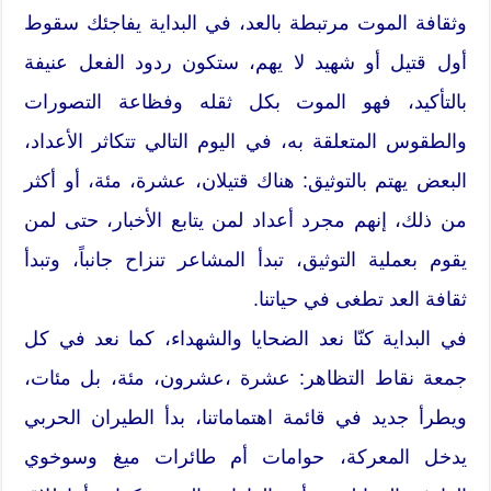
وثقافة الموت مرتبطة بالعد، في البداية يفاجئك سقوط
أول قتيل أو شهيد لا يهم، ستكون ردود الفعل عنيفة
بالتأكيد، فهو الموت بكل ثقله وفظاعة التصورات
والطقوس المتعلقة به، في اليوم التالي تتكاثر الأعداد،
البعض يهتم بالتوثيق: هناك قتيلان، عشرة، مئة، أو أكثر
من ذلك، إنهم مجرد أعداد لمن يتابع الأخبار، حتى لمن
يقوم بعملية التوثيق، تبدأ المشاعر تنزاح جانباً، وتبدأ
ثقافة العد تطغى في حياتنا.
في البداية كنّا نعد الضحايا والشهداء، كما نعد في كل
جمعة نقاط التظاهر: عشرة ،عشرون، مئة، بل مئات،
ويطرأ جديد في قائمة اهتماماتنا، بدأ الطيران الحربي
يدخل المعركة، حوامات أم طائرات ميغ وسوخوي