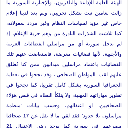
الهيئة العامة للإذاعة والتلفزيون، والإخبارية السورية ما
زالت لعامين تبث بشكل تجريبي، ولم يعد لدينا إعلام
خاص غير مؤيد لسياسات النظام وغير مردد لمقولاته،
كما تلاشت الشذرات النادرة من وهم حرية الإعلام، إذ
لم يدخل سورية أي من مراسلي الفضائيات العربية
والأجنبية، لأنها فضائيات مغرضة، فاستعاضت عنهم تلك
الفضائيات باعتماد مراسلين ميدانيين ممن كنا نُطلق
عليهم لقب ‘المواطن الصحافي’، وقد نجحوا في تغطية
الجغرافيا السورية بشكل كامل تقريبا، كما نجحوا في
تطوير مهاراتهم المهنية، ولا يتلكأ النظام في قنص هؤلاء
الصحافيين، او اعتقالهم، وحسب بيانات ‘منظمة
مراسلون بلا حدود’ فقد لقي ما لا يقل عن 17 صحافيا
مصرعهم في سورية كما يوجد رهن الاعتقال 21