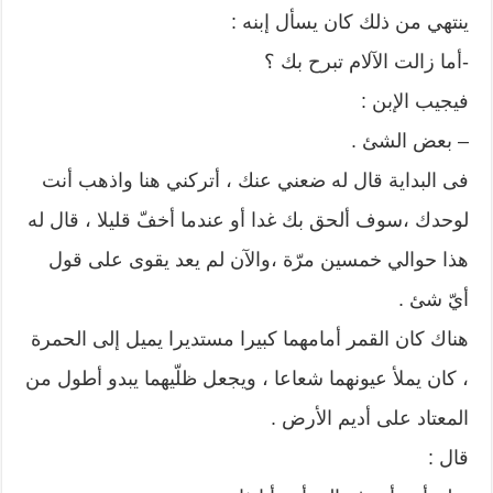
ينتهي من ذلك كان يسأل إبنه :
-أما زالت الآلام تبرح بك ؟
فيجيب الإبن :
– بعض الشئ .
فى البداية قال له ضعني عنك ، أتركني هنا واذهب أنت
لوحدك ،سوف ألحق بك غدا أو عندما أخفّ قليلا ، قال له
هذا حوالي خمسين مرّة ،والآن لم يعد يقوى على قول
أيّ شئ .
هناك كان القمر أمامهما كبيرا مستديرا يميل إلى الحمرة
، كان يملأ عيونهما شعاعا ، ويجعل ظلّيهما يبدو أطول من
المعتاد على أديم الأرض .
قال :