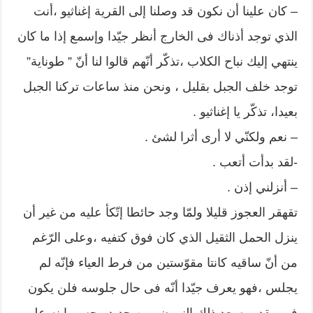
– كان علينا أن نكون قد وصلنا إلى القرية إغناثيو ،أنت
الذي توجد أذناك فى الخارج أنظر جيّدا وإسمع إذا ما كان
ينتهي إليك نباح الكلاب ،تذكّر أنّهم قالوا لنا أنّ ” طوناية”
توجد خلف الجبل بقليل ، ونحن منذ ساعات تركنا الجبل
بعيدا، تذكّر يا إغناثيو .
– نعم ولكنّي لا أرى أثرا لشئ .
-لقد بدأت أتعب .
– أنزلني إذن .
تقهقر العجوز قليلا ولمّا وجد حائطا إتّكأ عليه من غير أن
ينزل الحمل الثقيل الذي كان فوق كتفيه ،وعلى الرّغم
من أنّ ساقيه كانتا مقوّستين من فرط العياء فإنّه لم
يجلس ،فهو يعرف جيّدا أنّه فى حال جلوسه فلن يكون
فى مقدوره بعد ذلك النهوض من جديد وجسم إبنه على