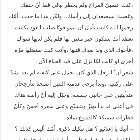
،كنت عصبيّ المزاج ولم يخطر ببالي قط أنّ حنقك
وغضبك سيصعدان إلى رأسك…ولكن هذا ما حدث ،أمّك
رحمها الله كانت تأمل أن تنمو قويّا صلب العود ،كانت
تعتقد أنك ستكون خير معين لها فلم يكن لديها سواك
،فأخوك الذي ولد بعدك قتلها ،وأنت كنت ستقتلها مرّة
أخرى لو كانت لمّا تزل على قيد الحياة الآن .
شعر أن ّ الرجل الذي كان يحمل على كتفيه لم يعد يشدّ
على ركبتيه ،وبدأ يرخي قدميه اللتين أصبحتا تتأرجحان
متدلّيتين على جانبي جسمه، وخيّل إليه أنّ رأسه هناك
فى أعلى قد بدأ يهتزّ ويتشنّج وعلى شعره أحسّ وكأنّ
قطرات سميكة كالدموع تملأه .
– أتبك يا إغناثيو ؟ هل تبكيك ذكرى أمّك أليس كذلك ؟
ولكنك لم تفعل قط شيئا من أجلها ،لقد جازيتنا دائما