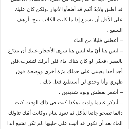
قد أطبق ولابدّ أنّهم قد أطفأوا لأنوار .ولكن كان عليك
على الأقل أن تسمع إذا ما كانت الكلاب تنبح ،أرهف
السمع .
– أعطني قليلا من الماء
– ليس هنا أيّ ماء ليس هنا سوى الأحجار،عليك أن تتذرّع
بالصبر ،فحتّى لو كان هناك ماء فلن أنزلك لتشرب،فلن
أجد أحدا يعينني على حملك مرّة أخرى ووضعك فوق
ظهري وأنا وحدي لن أستطيع فعل ذلك .
– أشعر بعطش ونوم شديدين .
– أتذكر عندما ولدت ،هكذا كنت فى ذلك الوقت كنت
دائما تصحو جائعا لتأكل ثم تعود لتنام ،وكانت أمّك تناولك
الماء بعد أن تكون قد أتيت على حليبها ،لم تكن تشبع أبدا