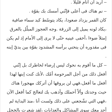
– أريد أن أنام قليلا .
– نم هناك فى أعلى فإنّني أمسك بك بقوّة .
كان القمر يزداد صعودا، يكاد يتوسّط كبد سماء صافية
،يكاد لونه يميل إلى الزرقة .وجه العجوز المبلّل بالعرق
إمتلأ ضوءا ،أخفى عينيه حتّى لا يرى إلى الأمام إذ لم يكن
فى مقدوره أن ينحني برأسه المشدود بقوّة بين يديّ إبنه
.
– كل ما أقوم به نحوك ليس إرضاء لخاطرك بل إنّني
أفعل ذلك من أجل المرحومة أمّك ،لأنك كنت إبنها لهذا
أفعل ما أفعل،فهي لن يروقها أن أتركك مهجورا هناك
حيث وجدتك وألاّ أحملك وأذهب بك لتعالج كما أفعل الآن
،فهي التي تشّجعني على ذلك ولست أنا ،منذ البداية لم
أجد معك سوى المشاكل والعذابات ،لقد شعرت بالخجل