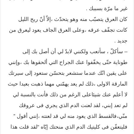
غير ما مرّة بسببك .
كان العرق يتصبّب منه وهو يتحدّث ،إلاّ أنّ ريح الليل
كانت تجفّف عرقه ،وعلى العرق الجاف يعود ليعرق من
جديد .
– سأكلّ ، سأتعب ولكنني لابدّ لي أن أصل بك إلى
طوناية حتّى يخفّفوا عنك الجراح التي ألحقوها بك ،وإنني
على يقين انّك عندما ستشعر بتحسّن ستعود إلى سيرتك
المارقة الاولى ،ذلك لم يعد يهمّني مهما ذهبت بعيدا حيث
لا أعلم عنك شيئاعلى الرغم من ذلك فأنت بالنسبة لي
لم تعد إبني، لقد لعنت الدم الذي يجري فى عروقك
منّي،فالقسط الذي يعود منه لي قد لعنته ،إنني أقول ”
فليتعفّن فى كليتيك الدم الذي منحتك إيّاه “لقد قلت هذا