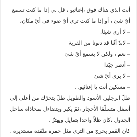
أنت الذي هناك فوق ،إغناثيو ، قل لي إذا ما كنت تسمع
أيّ شئ ، أو إذا ما كنت ترى أيّ ضوء فى أيّ مكان،
– لا أرى شيئا.
– لابدّ أنّنا قد دنونا من القرية
– نعم ، ولكن لا يسمع أيّ شئ
– أنظر جيّدا
– لا يرى أيّ شئ
– مسكين أنت يا إغناثيو. .
ظلّ الرجلين الأسود والطويل ظلّ يتحرّك من أعلى إلى
أسفل متسلّقا الأحجار ،ثمّ يكبر ويتضاءل بمحاذاة ساحل
الجدول ،كان ظلاّ واحدا يتمايل ويهتزّ .
كان القمر يخرج من الثرى مثل جمرة متّقدة مستديرة .