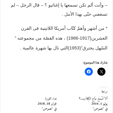
– وأنت ألم تكن تسمعها يا إغناثيو ؟ – قال الرجل – لم
تسعفني حتّى بهذا الأمل .
* من أشهر وأهمّ كتّاب أمريكا اللاتينية فى القرن
العشرين(1917-1986) ، هذه القصّة من مجموعته ”
السّهل يحترق”(1953)التي نال بها شهرة عالمية .
شارك هذا الموضوع:
مرتبط
ألاَ تَسْمَعُ نَبَاحَ الكِلاَب..؟
نداء الثورة
يوليو 1, 2016
فبراير 18, 2018
في "نصوص"
في "نصوص"