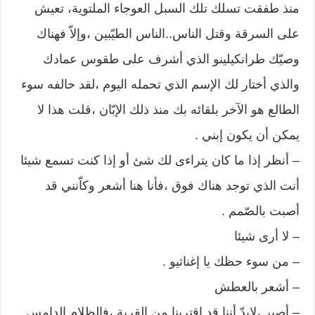
منذ طفقت تسلك تلك السبل العوجاء الملتوية، تعيش
على السرقة وقتل الناس..الناس الطيّبين ،وإلاّ فهناك
وصيّك طرانكيلينو الذي أشرف على طقوس عمادك
والذي أختار لك الإسم الذي تحمله اليوم ،لقد حالفه سوء
الطالع هو الآخر بلقائه بك منذ ذلك الإبّان ،قلت هذا لا
يمكن أن يكون إبني .
– أنظر إذا ما كان يتراءى لك شئ أو إذا كنت تسمع شيئا
أنت الذي توجد هناك فوق ،فأنا هنا أشعر وكاّنني قد
أصبت بالصّمم .
– لا أرى شيئا
– من سوء حظك يا إغناثيو .
– أشعر بالعطش
– أصبر ،لابدّ أننا قد إقتربنا من القرية ،فالظلام الدامس