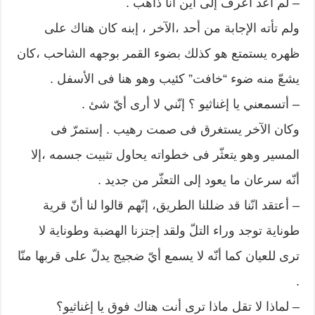
– لم أعد أعرف إلى أين أنا ذاهب .
ولم تأته الإجابة من أحد ،الآخر ، إبنه كان هناك على
ظهره يستمتع هو كذلك بضوء القمر بوجهه الشاحب ،كان
يشعّ منه ضوء “خافت” كئيب وهو هنا فى الأسفل .
– أتسمعني يا إغناثيو ؟ إنّني لا أرى أيّ شئ .
وكان الآخر يستغرق فى صمت رهيب . إستمرّ فى
المسير وهو يتعثّر فى خطواته يحاول تثبيت جسمه ،إلا
أنّه سرعان ما يعود إلى التعثّر من جديد .
– أعتقد انّنا قد ضللنا الطريق، إنّهم قالوا لنا أنّ قرية
طوناية توجد وراء التلّ ولقد إجتزنا الهضبة وطوناية لا
ترى للعيان كما أنّه لا يسمع أيّ ضجيج يدلّ على قربها منّا
.
– لماذا لا تقل ماذا ترى أنت هناك فوق يا إغناثيو؟