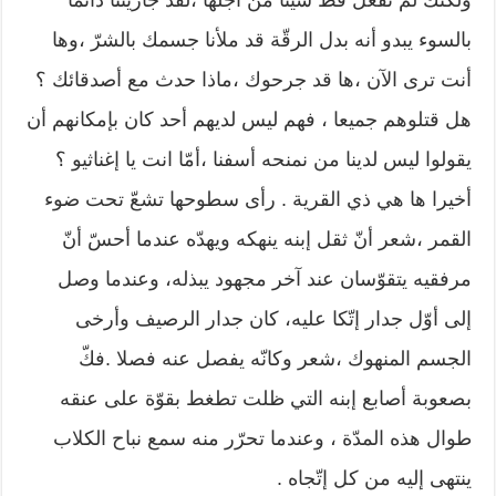
بالسوء يبدو أنه بدل الرقّة قد ملأنا جسمك بالشرّ ،وها
أنت ترى الآن ،ها قد جرحوك ،ماذا حدث مع أصدقائك ؟
هل قتلوهم جميعا ، فهم ليس لديهم أحد كان بإمكانهم أن
يقولوا ليس لدينا من نمنحه أسفنا ،أمّا انت يا إغناثيو ؟
أخيرا ها هي ذي القرية . رأى سطوحها تشعّ تحت ضوء
القمر ،شعر أنّ ثقل إبنه ينهكه ويهدّه عندما أحسّ أنّ
مرفقيه يتقوّسان عند آخر مجهود يبذله، وعندما وصل
إلى أوّل جدار إتّكا عليه، كان جدار الرصيف وأرخى
الجسم المنهوك ،شعر وكانّه يفصل عنه فصلا .فكّ
بصعوبة أصابع إبنه التي ظلت تطغط بقوّة على عنقه
طوال هذه المدّة ، وعندما تحرّر منه سمع نباح الكلاب
ينتهى إليه من كل إتّجاه .