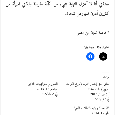
صدقني أنا لا أغزل النهاية بشيء من كآبة مفرطة ولكني امرأة من
كثيرين أدرن ظهورهن للبحر!.
* قاصة شابة من مصر
شارك هذا الموضوع:
مرتبط
مغلق حتى إشعار آخر.. (مرتع التراث
الصور وإستراتيجيات التأثير
الديني) لحمزة حداد
سبتمبر 18, 2015
أكتوبر 1, 2015
في "مقالات"
في "قراءات"
“الواحد” رواية لـ”طلال قاسم”
يناير 19, 2014