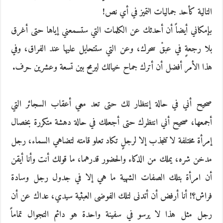
التالية كأحد جماليات التميز في أي نص!
بإمكاني أيضاً أن أحدثك عن الكلمات التي ستسمعني إياها حتى أغرق
بلا رجعةٍ في عبقْ سحرك، وعن التي ستتحايل عليها عند الفراق، وفي
هذا الأمر أفضل أن أترك جماح خيالك ليرمح بين تسعة وعشرين حرف.
صحيح أني في حالة إنتظار لك حتى تعد معي أعقاب السجائر التي
أجمعها، صحيح أني انتظرك حتى أجعلك في حالة دهشة متكررة بخصال
إمرأة مختلفة لا تنجذب إلا لرجلٍ تكاد تعلو قامته لتضاهي السماء، رجل
مدخن شره، يملك من الذكاء والحضور قدرهما، ما قولك أنت وأنا أيقن
أن امرأة بتلك الصفات الشهية ما هي إلا في جدول رجل وسادة
فراش؟! أنا أرفض أن أتدنى لتلك الفوضى العبثية سيدي، عداك عن أن
رجل مثل هذا لا يرسو في سفينة واحدة هو دائم التجوال تماماً