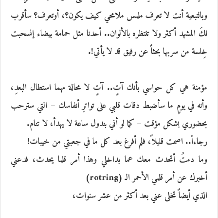
وبالتبعية أنت لا تعرف ملمس ملامحي كيف يكون؟، أوتعرف؟ سأقرب
لكَ المشهد أكثر ولا تنتظره بالألوان.. أحدنا مثل حمامة بيضاء إنسحبت
خِلسة من سربها بحثاً عن رفيق قد لا يأتي!.
مؤمنة هي كل حواسي بأنك آتٍ.. آتٍ لا محالة مهما استطال البعدِ،
وأنه في يومٍ ما سأضبط دقات قلبي على تواترِ أنفاسك – التي سترحب
بحضوري بشكل مؤقت – كما لو أني بندول ساعة لا يهدأ، لا تنام.
رجاءاً.. اصمت قليلاً، فلم أفرغ بعد كل ما في جعبتي من خيبات!
وما دمتُ أتحدث معك عما بداخلي وهذا أمر قلما يحدث، فدعني
أخبرك عن أمر قلمي الأحمر الـ (rotring)
الذي أيضاً تخلى عني بعد أكثر من عشر سنوات،