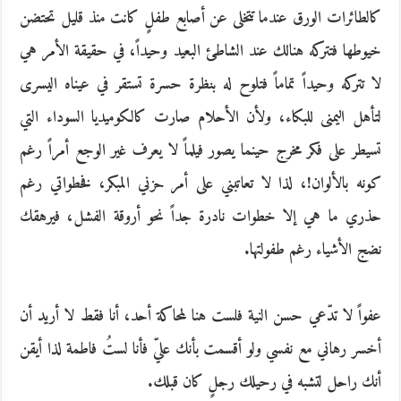
كالطائرات الورق عندما تتخلى عن أصابع طفلٍ كانت منذ قليل تحتضن
خيوطها فتتركه هنالك عند الشاطئ البعيد وحيداً، في حقيقة الأمر هي
لا تتركه وحيداً تماماً فتلوح له بنظرة حسرة تستقر في عيناه اليسرى
لتأهل اليمنى للبكاء، ولأن الأحلام صارت كالكوميديا السوداء التي
تسيطر على فكر مخرج حينما يصور فيلماً لا يعرف غير الوجع أمراً رغم
كونه بالألوان!، لذا لا تعاتبني على أمر حزني المبكر، فخطواتي رغم
حذري ما هي إلا خطوات نادرة جداً نحو أروقة الفشل، فيرهقك
نضج الأشياء رغم طفولتها.
عفواً لا تدّعي حسن النية فلست هنا لمحاكة أحد، أنا فقط لا أريد أن
أخسر رهاني مع نفسي ولو أقسمت بأنك عليّ فأنا لستُ فاطمة لذا أيقن
أنك راحل لتشبه في رحيلك رجلٍ كان قبلك.