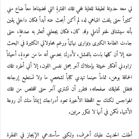
لي معه حدوتة لطيفة للغاية ففي تلك الفترةِ التي قضيناها معاً ضاع مني
كثيراً حتى يلفت انتباهي له، لم أكن أبحث عنه أبداً فكان داخلي يقين
بأنه سيشتاق لحنو أناملي وقد كان، فكان يجعلني أتعثر به صدفةٍ، حتى
جاءت الطامة الكبرى وتوارى نهائياً ورغم محاولاتي الكثيرة في البحث
عنه إلا أن كلها باءت بالفشل، لأدرك بحدسي أنه ما من عودةٍ، أحياناً
تراودني أفكار خبيثة بإمتلاك آخر يحمل نفس اللون، إلا أني أطرد تلك
الحماقة بوهن، تماماً حينما تهدي كتاباً لشخصٍ ما ولا تستطيع إرجاعه
فتظل تخايلك صفحاته، فتقرر أن تشتري آخر حتى تتخلص من تلك
الهواجس لكنك مع اللحظة الأخيرة تعود أدراجك إيماناً منك أن روعة
الأشياء تكمن في أنها لا تتكرر مرتين.
أطلت الحديث عليك أعرف، ولكني سأستدعي الإيجاز في الفقرة