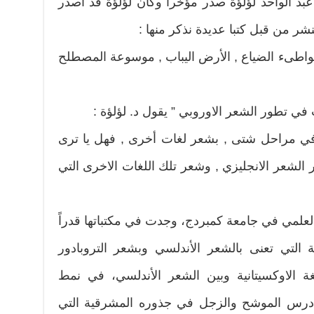
عبد الواحد لؤلؤة صدر مؤخرا وكان لؤلؤة قد أصدر
ر من قبل كتبا عديدة نذكر منها :
واطىء الضياع , الأرض اليباب , موسوعة المصطلح
في تطور الشعر الاوروبي ” يقول د. لؤلؤة :
, في مراحل شتى , بشعر لغات أخرى , فهل يا ترى
الشعر الانجليزي , وشعر تلك اللغات الاخرى التي
لعلمي في جامعة كمبردج، وجدت في مكتباتها قدراً
ة التي تعنى بالشعر الأندلسي وبشعر التروبادور
لغة الاوكسيتانية وبين الشعر الأندلسي، في نمط
درس الموشح والزجل في جذوره المشرقية التي