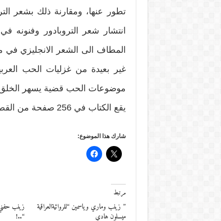
تطور عنها، ومقارنة ذلك بشعر التر
انتشار شعر التروبادور وفنونه في 
المطاف الى الشعر الانجليزي في م
غير بعيدة من غزليات الحب العرب
موضوعات الحب قضية يسهر الخلق 
يقع الكتاب في 256 صفحة من القطع الكبير .
شارك هذا الموضوع:
مرتبط
” زينب وماري وياسمين “للروائيةالعراقية
زينب حفني 
ميسلون هادي
“..!