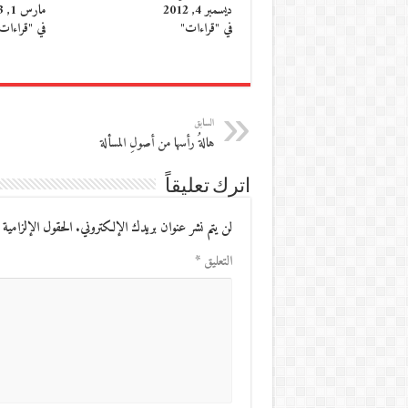
ديسمبر 4, 2012
مارس 1, 2013
في "قراءات"
في "قراءات
السابق
هالةُ رأسها من أصولِ المسألة
اترك تعليقاً
لن يتم نشر عنوان بريدك الإلكتروني.
الحقول الإلزامية 
التعليق
*