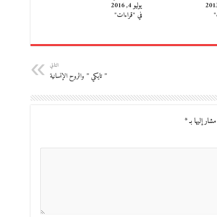
يوليو 4, 2016
"
في "قراءات"
التالي
” تايكي ” والروح الإنسانية
مشار إليها بـ
*