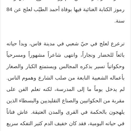
رموز الكتابة الغنائية فيها بوفاة أحمد الطيّب لعلج عن 84
سنة.
ترعرع لعلج في حيّ شعبي في مدينة فاس، وبدأ حياته
بائعاً للخضار ونجاراً، وانتهى شاعراً مشهوراً ومسرحياً
وحكواتياً تسير بذكره المجالس ويستمتع الكبار والصغار
بأعماله الشعبية النابعة من صلب الشارع وهموم الناس.
لم يدخل يوماً ما إلى المدرسة، لكنه تعلم الفن على
مقربة من الحكواتيين والصناع التقليديين والبسطاء الذين
يلهجون بالحكمة في القرى والمدن العتيقة. عاش فناناً
في حياته اليومية، فقد كان خفيف الدم كثير التفكه سريع