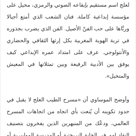
لعلج اسم مستقيم بإيقاعه الصوتي والرمزي، محيل على
مؤسسة إبداعية كاملة. فنان الشعب الذي أمتع أجيالا
وربَّاها على حب الفنّ الأصيل. الفن الذي يضرب بجذوره
في تربة الهوية المغربية بكل إرثها الثقافي والحضاري
والأنتولوجي. عرف على امتداد عمره الإبداعي كيف
يوفق بين الأدبية الرفيعة وبين تمثلاتها في المعيش
والمتخيل».
وأوضح الموساوي أن «مسرح الطيب العلج لا يقبل في
حدود تكوينه أن يُنعت بأي اتجاه من اتجاهات المسرح
العالمي، ودعْك من المنبهرين الذين يفخرون بتصنيف
النقاد لهم في الخانة البريختية أو المدرسة المولييرية أو