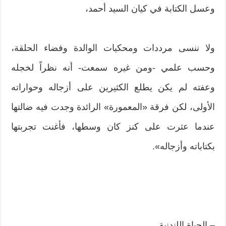
وعسل الكتابة في كيان السيد أحمد،
ولا ننسى مرددات ومحكيات الوالدة وفضاء الحلقة،
وحسب علمي -ومن غيره سمعت- أنه نظراً لخجله
وعفته لم يكن يطلع الكثيرين على أزجاله وحواراته
الأولى، لكن فرقة «المعمورة» الرائدة وجدت فيه ضالتها
عندما عثرت على كنز كان وسطها، فأغنت تجربتها
بكتاباته وأزجاله».
– الحياة اللندنية