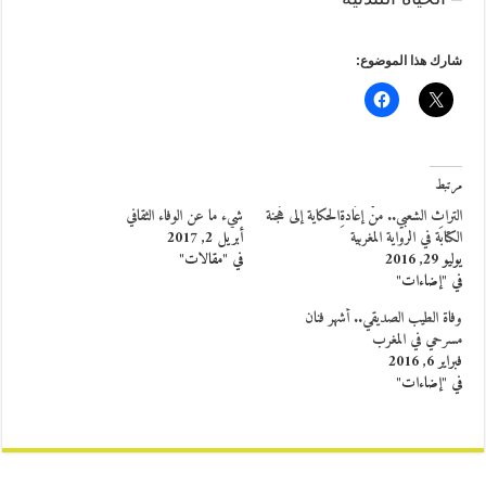
شارك هذا الموضوع:
مرتبط
التراث الشعبي.. منْ إعَادةِالحكاية إلى هُجنة
شيء ما عن الوفاء الثقافي
الكتابَة في الرواية المغربية
أبريل 2, 2017
يوليو 29, 2016
في "مقالات"
في "إضاءات"
وفاة الطيب الصديقي.. أشهر فنان
مسرحي في المغرب
فبراير 6, 2016
في "إضاءات"