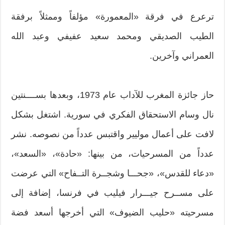
ترعرع في فرقة «المعمورة» مؤلفاً وممثلاً برفقة
الطيب الصديقي ومحمد سعيد عفيفي وعبد الله
العمراني وآخرين.
حاز جائزة المغرب للآداب عام 1973، وبعدها بســــنتين
نال وسام الاستحقاق الفكري في سورية. اشتغل بشكل
لافت على أعمال موليير واقتبس عدداً من نصوصه. نشر
عدداً من المسرحيات، من بينها: «حادة»، «السعد»،
«دعاء للقدس»، «جحـــا وشجــرة التــفاح» التي عرضت
على مســرح جيـــرار فيليب في فرنسا، إضافة إلى
مسرحيته «حليب الضيوف» التي أخرجها أسعد فضة