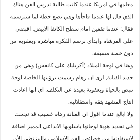
معلمها في امريكا عندما كانت طالبة تدرس الفن هناك
الذي قال لها عندما فاجأها وهي تضع خطة لما سترسمه
فقال: عندما تقفين امام سطح الكانفا الابيض, اقبضي
على الفرشاة وابدأي برسم الفكرة مباشرة وبعفوية من
دون خطة مسبقة.
وهنا في لوحة الميلاد (أكريليك على كانفس) وهي من
جديد الفنانة, ارى ان رهام رسمت برؤيتها الخاصة لوحة
تنبض بالحياة وبعفوية بعيدة عن التكلف, اي انها اعادت
انتاج المشهد بثقة واستقلالية.
ولا ابالغ عندما اقول ان الفنانة رهام غصيب قد نجحت
في تحديد هوية لوحاتها باسلوبها الابداعي المميز اضافة
لاستفادتها من خصائص الفن الاسلامي والبيزنطي الأمر