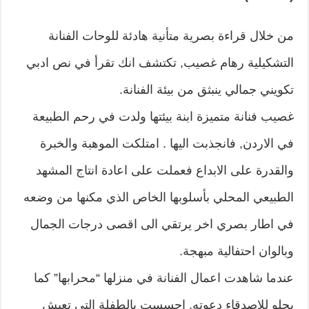
من خلال قراءة بصرية متأنية هادئة للوحات الفنانة
التشكيلية رهام غصيب, تكتشف انك تقرأ في نص ادبي
تكويني جمالي ينبثق من بيئة الفنانة.
غصيب فنانة متميزة ابنة بيئتها ولدت في رحم الطبيعة
في الاردن, فانجذبت اليها . امتلكت الموهبة والخبرة
والقدرة على الابداع فعملت على اعادة انتاج المشهد
الطبيعي المحلي بأسلوبها الخاص الذي مكنها من وضعه
في اطار بصري اخر يرتقي الى اقصى درجات الجمال
وبالوان احتفالية مبهجة.
عندما شاهدت اعمال الفنانة في منزلها “محرابها” كما
يحلو للاصدقاء دعوته, احسست بالطفلة التي تعيش