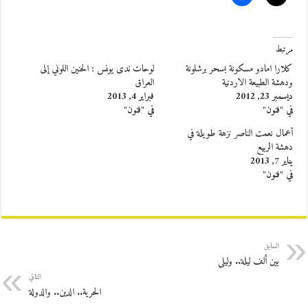
مرتبط
كلارا امادو مسكونة بسحر برشلونة
لوحات ندى يونس : الحنين اللوني إلى
ودهشة الطبيعة الاردنية
العراق
ديسمبر 23, 2012
فبراير 4, 2013
في "فنون"
في "فنون"
أعمال نعمت الناصر نزهة طويلة في
دهشة الربيع
يناير 7, 2013
في "فنون"
السابق
بين ألف ليلة.. وليلى
التالي
الحرية.. الدين.. والدولة