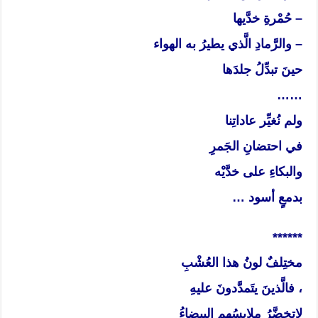
– حُمْرةِ خدَّيها
– والرَّمادِ الَّذي يطيرُ به الهواء
حينَ تبدِّلُ جلدَها
……
ولم نُغيِّر عاداتِنا
في احتضانِ الجَمرِ
والبكاءِ على خدَّيْه
بدمعٍ أسود …
******
مختِلفٌ لونُ هذا العُشْبِ
، فالَّذينَ يتَمدَّدونَ عليهِ
لاتخضَّرُ ملابِسُهم البيضاءُ