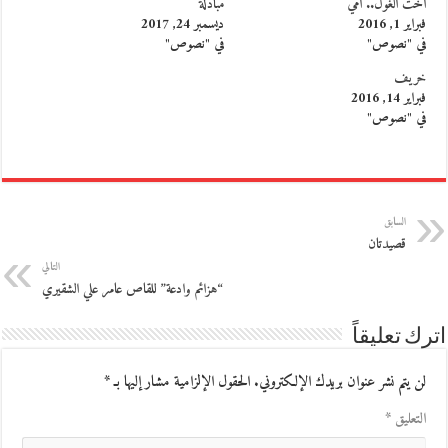
أخت الغول.. أمّي
مبادلة
فبراير 1, 2016
ديسمبر 24, 2017
في "نصوص"
في "نصوص"
خريف
فبراير 14, 2016
في "نصوص"
السابق
قصيدتان
التالي
“هزائم وادعة” للقاص عامر علي الشقيري
اترك تعليقاً
لن يتم نشر عنوان بريدك الإلكتروني.
الحقول الإلزامية مشار إليها بـ
*
التعليق
*