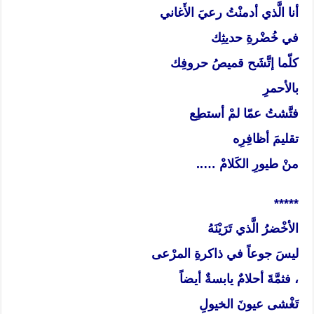
أنا الَّذي أدمنْتُ رعيَ الأَغاني
في خُضْرةِ حديثِك
كلّما إتَّشَح قميصُ حروفِك
بالأحمرِ
فتَّشتُ عمّا لمْ أستطِع
تقليمَ أظافِرِه
منْ طيورِ الكَلامْ …..
*****
الأخْضرُ الَّذي تَرَيْنَهُ
ليسَ جوعاً في ذاكرةِ المرْعى
، فثمَّةَ أحلامٌ يابسةٌ أيضاً
تَغْشى عيونَ الخيولِ