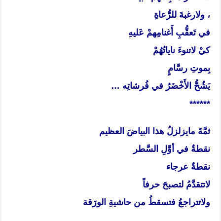
، ولارغبةَ للرُّعاةِ
في تَعقُّبِ أَغنامِهمْ عَليهِ
كيْ لاتنوءَ ناياتُهُمْ
بِموتِ رسَّامٍ
يَشُحُّ الأَخْضَرُ في فُرشاتِه …
******
ثمَّةَ مايزلزلُ هذا البياضَ العظيم
نقطةٌ في أوَّلِ السَّطر
نقطةٌ عرجاء
لاتتقدَّمُ لتصبحَ حرفاً
ولاتتراجعُ فتسقطُ من حاشيةِ الورَقة