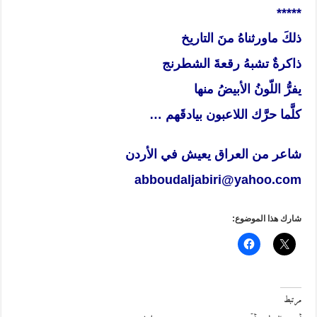
*****
ذلكَ ماورثناهُ منَ التاريخ
ذاكرةٌ تشبهُ رقعةَ الشطرنج
يفرُّ اللّونُ الأبيضُ منها
كلَّما حرَّك اللاعبون بيادقَهم …
شاعر من العراق يعيش في الأردن
abboudaljabiri@yahoo.com
شارك هذا الموضوع:
مرتبط