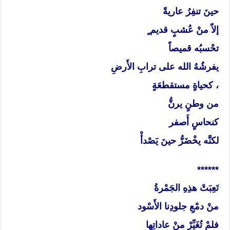
حينَ تنفِرُ عاريةً
إلاّ منْ عُشبٍ قديم ٍ
تحْسبُه قميصاً
يفرشُهُ الله على ترابِ الأَرضِ
، كحياةٍ مستقطعَةٍ
من وطنٍ يرنُّ
كنحاسٍ أَصفر
لكنَّه يخْضَرُّ حينَ يَصْدأْ
******
تَعِبَتْ هذِهِ الجَمْرةُ
منْ دمْعِ جلودِنا الأَسْود
فلمْ تُغَيِّرْ منْ عاداتِها