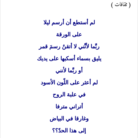
( ثقافات )
لم أستطع أن أرسم ليلا
على الورقة
ربَّما لأنَّني لا أتقنُ رسمَ قمر
يليق بسماء أسكبها على يديك
أو ربَّما لأنني
لم أعثر على اللّون الأسود
في علبة الروح
أتراني مترفا
وغارقا في البياض
إلى هذا الحدّ؟؟