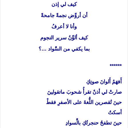
كيف لي إذن
أن أروِّض نجمةً جامحةً
وأنا لا أعرفُ
كيف ألوِّنُ سرير النجوم
بما يكفي من السَّواد …؟
******
أَفهَمُ أَلوانَ صوتِكِ
صارتْ لي أذنٌ تقرأُ شحوبَ ماتقولينَ
حينَ تُقصرين اللُّغةَ على الأصفرِ فقطْ
أسكتُ
حينَ تطفحُ حنجرتُكِ بالَّسوادِ