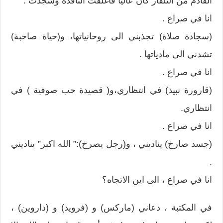
القادم من التلفاز كان عاليا فاغلقت النافذة وسجدت .
انا في صراع .
(سجادة صلاة) تجذبني الى روحانياتها، و(حياة صاخبة)
تشدني الى مادياتها .
انا في صراع .
(قارورة نبيذ) في انتظاري،و( قصيدة حب صوفية ) في
انتظاري.
انا في صراع .
(جسد صارخ) يناديني ، و(رجل يصرخ):” الله اكبر” يناديني
.
انا في صراع ، الى اين الاتجاه؟
في المكتبة ، دعاني (ماركس) و (فرويد) و (داروين) ،