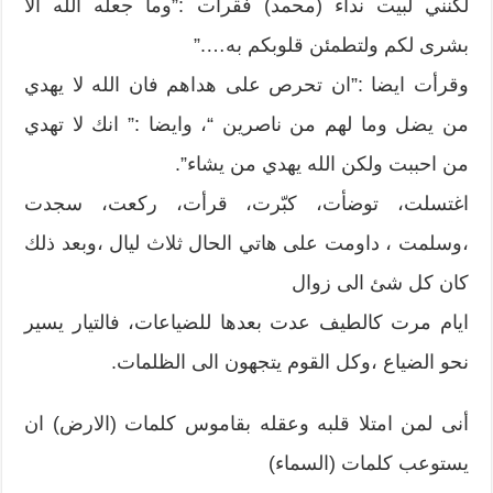
لكنني لبيت نداء (محمد) فقرأت :”وما جعله الله الا
بشرى لكم ولتطمئن قلوبكم به….”
وقرأت ايضا :”ان تحرص على هداهم فان الله لا يهدي
من يضل وما لهم من ناصرين “، وايضا :” انك لا تهدي
من احببت ولكن الله يهدي من يشاء”.
اغتسلت، توضأت، كبّرت، قرأت، ركعت، سجدت
،وسلمت ، داومت على هاتي الحال ثلاث ليال ،وبعد ذلك
كان كل شئ الى زوال
ايام مرت كالطيف عدت بعدها للضياعات، فالتيار يسير
نحو الضياع ،وكل القوم يتجهون الى الظلمات.
أنى لمن امتلا قلبه وعقله بقاموس كلمات (الارض) ان
يستوعب كلمات (السماء)