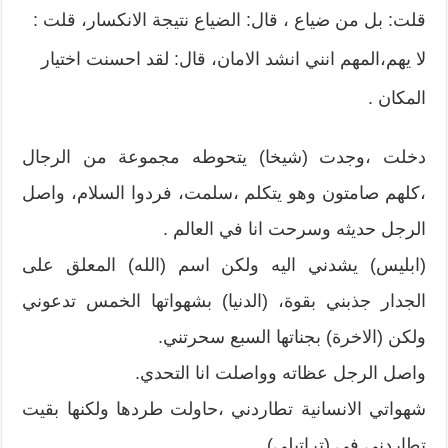
قلت: بل من ضياع ، قال: الضياع نتيجة الانكسار، قلت :
لا يهم،المهم انني انشد الامان، قال: لقد احسنت اختيار
المكان .
دخلت ،وجدت (شيخا) يتحوطه مجموعة من الرجال
،كلهم صامتون وهو يتكلم ،سلمت، فردوا السلام، واصل
الرجل حديثه وسرحت انا في العالم .
(ابليس) يشدني اليه ولكن اسم (الله) المعلق على
الجدار جذبني بقوة، (الدنيا) بشهواتها الخمس تدعوني
ولكن (الاخرة) بجناتها السبع سحرتني.
واصل الرجل عظاته وواصلت انا التحدي.
شهواتي الانسانية تطاردني ،حاولت طردها ولكنها بقيت
تطاردني في (تراتيلي) .