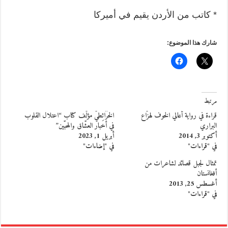
* كاتب من الأردن يقيم في أميركا
شارك هذا الموضوع:
مرتبط
قراءة في رواية أعالي الخوف لهزّاع
الخَرَائِطيّ مؤلّف كتاب “اعتلال القلوب
البراري
في أخبار العشّاق والمحبّين”
أكتوبر 3, 2014
أبريل 1, 2023
في "قراءات"
في "إضاءات"
تمثال لجبل قصائد لشاعرات من
أفغانستان
أغسطس 25, 2013
في "قراءات"