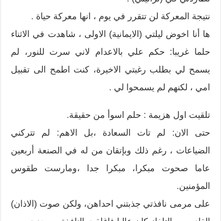
نتيجة المعركة لن تتقرر في يوم ، انها معركة حياة .
ها أنا اخوض ليلتي (الايمانية) الاولى ، شاهدت في الاثناء
حلما غريبا: حكم علي بالاعدام لاني سرت للنور، لم
يسمح لي بطلب رغبتي الاخيرة، كنت اطمح الى تقبيل
امي ، لكنهم لم يسمحوا لي .
تلقيت اول هزيمة : حلم اسوأ من حقيقة.
حتى الان: لم تات السعادة ،بل الاهم: لم تتركني
الضياعات ، رغم ذلك وبإتقان من له في الصنعة أربعين
عاما صحوت مبكرا، مبكرا جدا ،ومارست طقوس
المؤمنين.
على مرمى نافذتي جذبتني احداهن، ولكن صوت (الاذان)