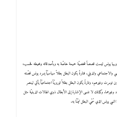
يرويها يونس ليست قصصاً شخصيّة حميمة خاصّة به وبأصدقائه ومحيطه فحسب،
اسي والاجتماعي والديني. فتارةً يكون البطل بطلاً سياسيّاً يسرد يونس قصّته
 تومرت وغيرهم، وتارةً يكون البطل بطلاً ثورويّاً اجتماعيّاً يأتي لينصر
يرهما. وكذلك لا ننسى الإشارة إلى الأبطال ذوي الهالات الدينيّة مثل
بي يونس الذي سُمّي البطل تيمّنًا به.