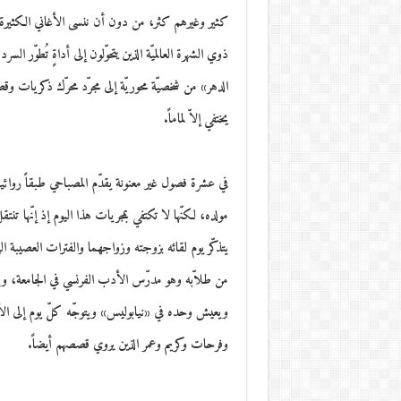
كثير وغيرهم كثر، من دون أن ننسى الأغاني الكثيرة والأف
ذوي الشهرة العالميّة الذين يتحوّلون إلى أداةٍ تُطوّر 
الدهر» من شخصيّة محوريّة إلى مجرّد محرّك ذكريات
يختفي إلاّ لماماً.
في عشرة فصول غير معنونة يقدّم المصباحي طبقاً روائياً ث
مولده، لكنّها لا تكتفي بمجريات هذا اليوم إذ إنّها 
يتذكّر يوم لقائه بزوجته وزواجهما والفترات العصيبة ال
من طلاّبه وهو مدرّس الأدب الفرنسي في الجامعة، ويتط
ويعيش وحده في «نيابوليس» ويتوجّه كلّ يوم إلى الأ
وفرحات وكريم وعمر الذين يروي قصصهم أيضاً.