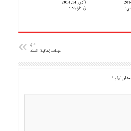
أكتوبر 14, 2014
يسي"
في "قراءات"
التالي
جهــات إضافيــة- قصائد
مشار إليها بـ
*