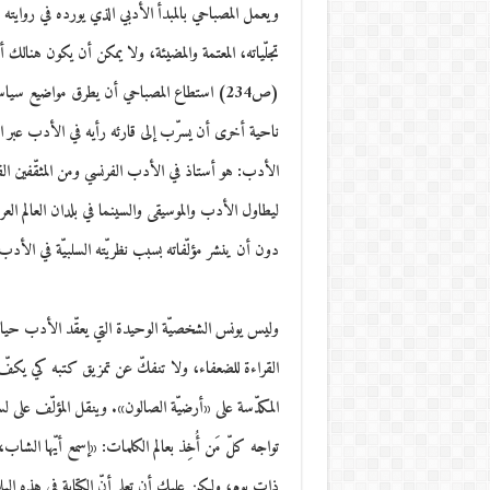
ويعمل المصباحي بالمبدأ الأدبي الذي يورده في روايته 
تجلّياته، المعتمة والمضيئة، ولا يمكن أن يكون هنالك 
(ص234) استطاع المصباحي أن يطرق مواضيع سيا
ناحية أخرى أن يسرّب إلى قارئه رأيه في الأدب عبر ا
الأدب: هو أستاذ في الأدب الفرنسي ومن المثقّفين القل
ليطاول الأدب والموسيقى والسينما في بلدان العالم ا
دون أن ينشر مؤلّفاته بسبب نظريّته السلبيّة في الأدب ال
وليس يونس الشخصيّة الوحيدة التي يعقّد الأدب حيات
القراءة للضعفاء، ولا تنفكّ عن تمزيق كتبه كي يكفّ ع
المكدّسة على «أرضيّة الصالون». وينقل المؤلّف على 
تواجه كلّ مَن أُخِذ بعالم الكلمات: «إسمع أيّها الشاب
ذات يوم، ولكن عليك أن تعلم أنّ الكتابة في هذه البل