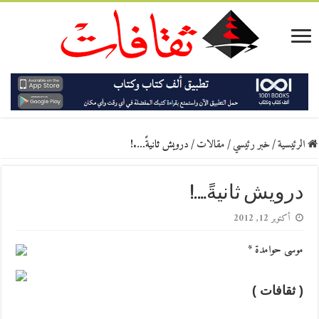
الرئيسية
/
خبر رئيسي
/
مقالات
/
درويش ثانيةً….!
درويش ثانيةً….!
أكتوبر 12, 2012
موسى حوامدة *
( ثقافات )