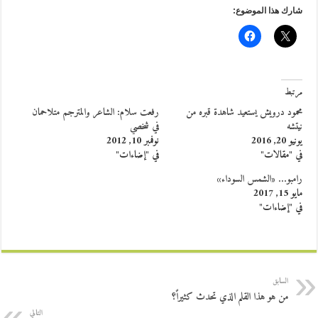
شارك هذا الموضوع:
مرتبط
محمود درويش يستعيد شاهدة قبره من
رفعت سلام: الشاعر والمترجم متلاحمان
نيتشه
في شخصي
يونيو 20, 2016
نوفمبر 10, 2012
في "مقالات"
في "إضاءات"
رامبو… «الشمس السوداء»
مايو 15, 2017
في "إضاءات"
السابق
من هو هذا القلم الذي تحدث كثيراً؟
التالي