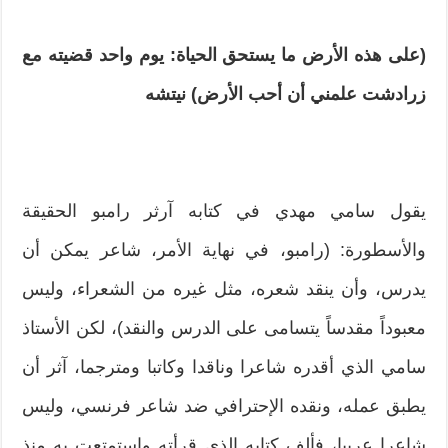
(على هذه الأرض ما يستحق الحياة: يوم واحد قضيته مع
زرادشت علمني أن أحب الأرض) نيتشه
يقول سامي مهدي في كتابه آرثر رامبو الحقيقة
والأسطورة: (رامبو، في نهاية الأمر، شاعر يمكن أن
يدرس، وأن ينقد شعره، مثل غيره من الشعراء، وليس
معبوداً مقدساً يتسامى على الدرس والنقد)، لكن الأستاذ
سامي الذي أقدره شاعرا وناقدا وكاتبا ومترجما، آثر أن
يطبق عمله، ونقده الإحترافي ضد شاعر فرنسي، وليس
شاعرا عربيا، فألف كتابه الذي قرأته واستمتعت به منذ