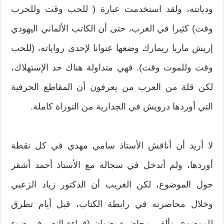
وديانته، ولقد استخدمت عبارة ( للحب وقت وللحرب
وقت) كثيرا في الغرب، حتى أن الكاتب الألماني اليهودي
إريش ماريا ريمارك وضعها عنوانا لإحدى رواياته، (للحب
وقت وللموت وقت). فهي متداولة هناك حد الإستهلاك،
لكن قلة من العرب من يعرفون أن المقاطع الحرفية
التي أوردها درويش في الجدارية من التوراة كاملة.
لا أريد أن أناقش الأستاذ سامي مهدي في كل نقطة
أوردها، ولم أتدخل في سجاله مع الأستاذ أحمد أشقر
حول الموضوع، لكن الغريب أن الدكتور زياد الزعبي
وخلال محاضرته في رابطة الكتاب، قبل أيام تطرق
للموضوع، وألقى محاضرة بعنوان (قراءة النص في ضوء