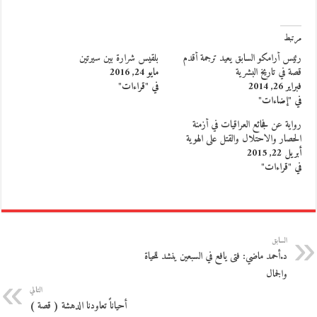
مرتبط
رئيس أرامكو السابق يعيد ترجمة أقدم
بلقيس شرارة بين سيرتين
قصة في تاريخ البشرية
مايو 24, 2016
فبراير 26, 2014
في "قراءات"
في "إضاءات"
رواية عن فجائع العراقيات في أزمنة
الحصار والاحتلال والقتل على الهوية
أبريل 22, 2015
في "قراءات"
السابق
د.أحمد ماضي: فتى يافع في السبعين ينشد للحياة
والجمال
التالي
أحياناً تعاودنا الدهشة ( قصة )