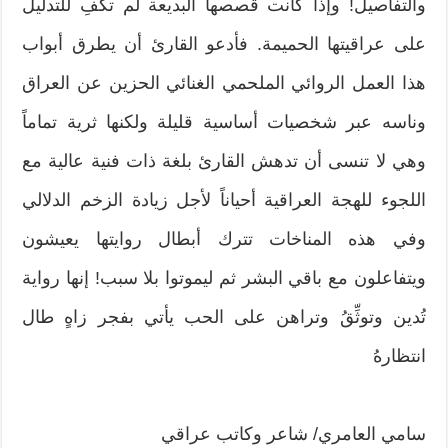
والتفاصيل! وإذا كانت قصصها البديعة لم تكفِ للتدليل
على عراقيتها الحميمة. فأدعو القارئ أن يطرق أبواب
هذا العمل الروائي الملحمي الغنائي الحزين عن العراق
وناسه عبر شخصيات أساسية قليلة ولكنها ثرية تماماً
وهي لا تنسى أن تدهش القارئ بلغة ذات فنية عالية مع
اللجوء للهجة العراقية أحياناً لأجل زيادة الزخم الدلالي
وفي هذه المناخات تترك أبطال روايتها يعيشون
ويتفاعلون مع باقي البشر ثم ليموتوا بلا سبب! إنها رواية
تُدين وتوثِّقُ وتراهن على الحب يأتي بفجر زاهٍ طال
انتظارهُ
سامي العامري/ شاعر وكاتب عراقي