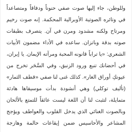
وللوطن، جاء إليها صوت صفي حنوناً ودفاقاً ومتصاعداً
في وتائره الصوتية الأوبرالية المحكمة. إنه صوت رخيم
ومرتاح ولكنه مشدود ومرن في آن. يتصرف بطبقات
صوته بدقة وباتزان. ساعده في الأداء مضمون الأبيات
الشعري: «يا تراباً قانونه المحبة ومرآته الإيمان. يا إيران،
في أحضانك تنبع ورود الزنبق، وفي السَّحَر تخرج من
عيونكِ أوراق الغار». كذلك غنى لنا صفي «قطف الثمار»
(تأليف توكلي) وهي أنشودة بدأت موسيقاها هادئة
متمايلة، لتثبت لنا أن اللغة ليست عائقاً للتمتع بالألحان
وبالصوت الغنائي الذي يدخل القلوب والعواطف ويؤجج
المشاعر والأحاسيس ضمن إيقاعات حالمة وهازجة