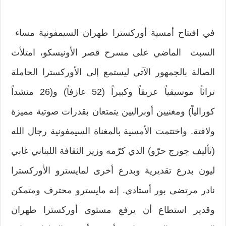
في افتتاح أمسية أوركسترا طهران السيمفونية مساء
السبت الماضي على مسرح قصر الأونيسكو، امتلأت
الصالة بالجمهور الآتي ليستمع إلى الأوركسترا الحاملة
تراثاً موسيقياً عريقاً وكبيراً (52 عازفاً) و(26 منشداً
كورالياً) ومغنيين أوبراليين يتمتعان بقدرات صوتية مميزة
ولافتة. واختتمت الأمسية بالمغناة السيمفونية رجال الله
(تأليف جورج حرّو) الذي كرّمه وزير الثقافة اللبناني غابي
ليون بدرع تقديرية وبدرع أخرى لمايسترو الأوركسترا
نادر مرتضى بور أستادي. إنه مايسترو محترف ومتمكن
وقدير استطاع أن يرفع مستوى أوركسترا طهران