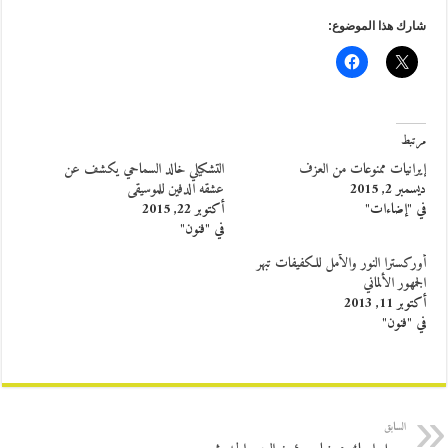
شارك هذا الموضوع:
مرتبط
إيرانيات ممنوعات من العزف
التشكيلي خالد السماحي يكشف عن
ديسمبر 2, 2015
عشقه الدفين للموسيقى
في "إضاءات"
أكتوبر 22, 2015
في "فنون"
أوركسترا النور والأمل للكفيفات تبهر
الجمهور الألماني
أكتوبر 11, 2013
في "فنون"
السابق