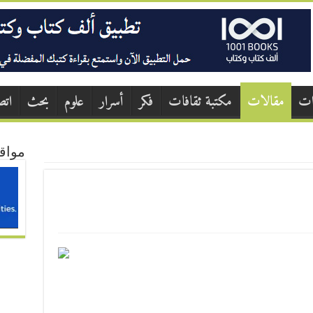
ات
مقالات
مكتبة ثقافات
فكر
أسرار
علوم
بحث
اتص
مواق