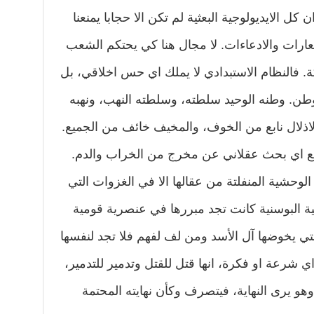
ل الايديولوجية البعثية لم تكن الا حجابا يمنعنا
عارات والادعاءات. لا مجال هنا كي يحتكم الشعب
. فالنظام الاستبدادي لا يملك اي حس اخلاقي، بل
الوطن. وطنه الوحيد سلطته، وسلطته النهب، ونهبه
الاذلال نابع من الخوف، والمخيف خائف من الجميع.
منع اي بحث عقلاني عن مخرج من الخراب والدم.
لوحشية المنفلتة من عقالها الا في الغزوات التي
ية البوسنية كانت تجد مبررها في عنصرية قومية
ي يخوضها آل الأسد ومن لف لفهم فلا تجد لنفسها
اي شرعة او فكرة، انها قتل للقتل وتدمير للتدمير،
وهو يرى النهاية، فيتصرف وكأن نهايته المحتمة