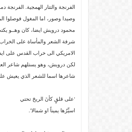
الفرنجة والتتار الهمجية. الفرنجة
وصيدا وصور، اما المغول فوصلوا الى
محمود درويش ايضا، كان وهــو يكتب
شرفة الشعر والمأساة على الخراب ا
الامريكي الى خراب القدس على ايدي 
لكن درويش، وهو يستلهم شاعر الع
شاعرها اسما للشعر الذي يعيش على
‘على قلقٍ كأنَ الريحَ تحتي
اسيِّرُها يميناً او شمالا’.