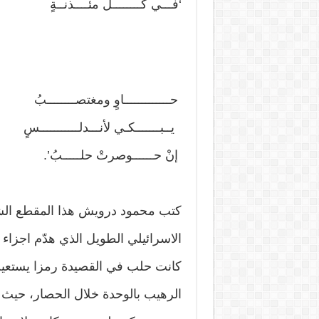
‘فـــي كــــــــل مئــــذنــةٍ
حـــــــــــــاوٍ ومغتصــــــــبُ
يــبـــــــكـي لأنـــدلـــــــــــسٍ
إنْ حــــــوصرتْ حلـــــبُ’.
كتب محمود درويش هذا المقطع الش
الاسرائيلي الطويل الذي هدّم اجزاء من ا
كانت حلب في القصيدة رمزا يستعي
الرهيب بالوحدة خلال الحصار، حيث ك