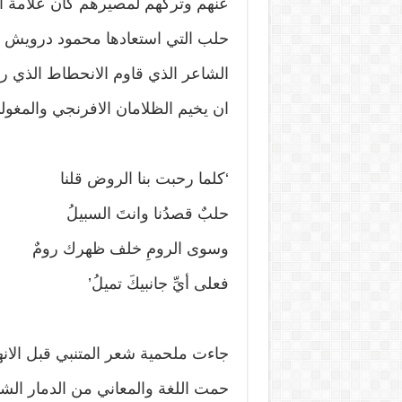
عنهم وتركهم لمصيرهم كان علامة ال
حلب التي استعادها محمود درويش اك
الشاعر الذي قاوم الانحطاط الذي رأ
ان يخيم الظلامان الافرنجي والمغو
‘كلما رحبت بنا الروض قلنا
حلبٌ قصدُنا وانتَ السبيلُ
وسوى الرومِ خلف ظهرك رومٌ
فعلى أيِّ جانبيكَ تميلُ’
جاءت ملحمية شعر المتنبي قبل الانهيا
حمت اللغة والمعاني من الدمار ا