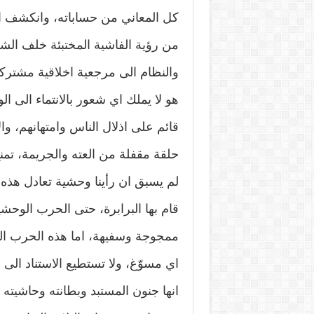
كل المعاني من حساباته، وانكشف ان ك
من رؤية الفاشية المختبئة خلف الش
والنظام الى مرجعية اخلاقية مشتركة
هو لا يملك اي شعور بالانتماء الى 
قائم على اذلال الناس وامتهانهم، و
حلقة مقفلة من العته والجريمة، ت
لم يسبق ان رأينا وحشية تعادل هذه ا
قام بها البرابرة، حتى الحرب الوحش
ممجوجة وسفيهة، اما هذه الحرب الت
اي مسوّغ، ولا تستطيع الاستناد الى 
انها جنون المستبد وبطانته وحاشيته 