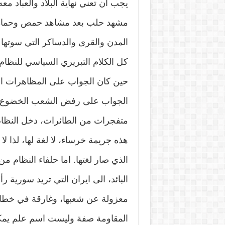
يجب ان تعني نهاية البلاد والعباد معه
مشهد حلب بعد مشاهد حمص وحماه و
المدن والقرى والدساكر التي سوته
كل الكلام التبريري السياسي للنظام
حين كان الجواب على المظاهرات ال
الجواب على رفض الشعب الخضوع وتأل
متفجرات من الطائرات، دخل النظا
هذه جريمة خرساء، لا لغة لها، لذا ل
الذي صار لغتها. اما حلفاء النظام م
البائد، الى ايران التي تريد سوري
معزولة عن شعبها، وغارقة في خطاب
المقاومة صفة وليست اسم علم يمكن