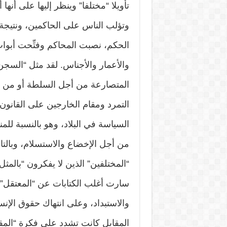
تأويلا “مختلفا” وينظر إليها على أن
وتؤلب الناس على الحاكمين، ونتيجة 
الحكم، نصبت المحاكم وفتِّحت أبوا
والأعمار والأجناس. لقد مثل “السج
المتصارعة من أجل السلطة أو من أجل
التمرد ومقام الخارجين على القانون وا
السياسة في البلاد، وهو بالنسبة للم
من أجل الإخضاع والاستسلام، وبال
“المختلفين” الذين لا يفكرون “بالمثل”
سارت أغلب الكتابات عن “المعتقل
والاستبداد، وعلى انتهاك حقوق ال
المقابل كانت تشدد على فكرة “المق