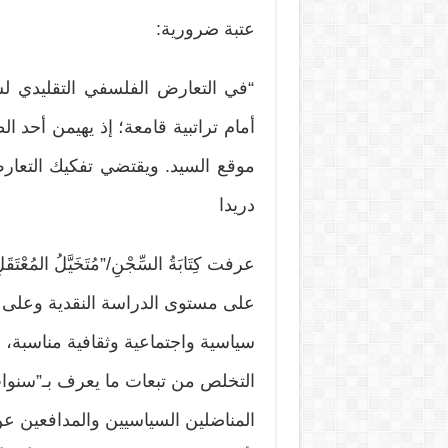
عتبة ضرورية:
“في التعارض الفلسفي التقليدي لس
أمام تراتبية قامعة؛ إذ يهيمن أحد ا
موقع السيد. ويقتضي تفكيك التعارض-
دريدا
عرفت كِتَابَةُ السِّجْنِ/”مُتَخَيَّلُ المُع
على مستوى الدراسة النقدية وعلى م
سياسية واجتماعية وثقافية مناسبة،
التخلص من تبعات ما يعرف بـ”سنوا
المناضلين السياسيين والمدافعين عن