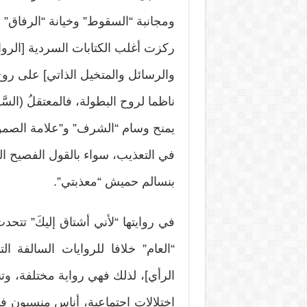
ومجانبة “السقوط” وخيانة “الرفاق” و”
ركزت أغلب الكتابات السردية [الروا
والرسائل والمتخيل الذاتي] على رو
ناظما لروح البطولة، فالمعتقلُ (الس
يمنح وسام “الشرف” و”علامة الصمود” 
في التعذيب، سواء بالقول الفصيح ا
بنسالم حميش “معذبتي”.
في روايتها “لأني أشتاق إليكَ” تتح
“العام” خلافا للروايات السالفة 
الرأي]، لذلك فهي رواية مختلفة، وت
اختلالات اجتماعية، أناس منسيون ف