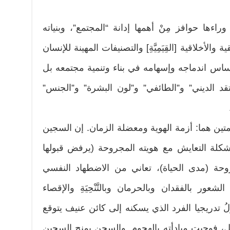
راءها حوافز مِنْ أهمها إدانة “المجتمع”، وبنياته
 والأخلاقية [القِيَمِيَّةِ] والتصنيفات المهينة للإنسان
 على أساس اندماجه وإسهامه في بناء وتنمية مجتمعه بل
عتقد الديني” و”الطائفي” و”لون البشرة” و”الجنس”
تين هما: أزمة الهوية ومعضلة الزمان. إن السجين
مشكلة التعايش مع هويته المجروحة (يرفض قبولها
روحة (مدى الحياة)، تعاني من الاضطهاد النفسي
ر بالفقدان وبالحرمان وبالتَّنْحِيَةِ والإقصاء
وِّلُ تدريجيا الفرد الذي يسكنه إلى كائن عنيف يتوقع
، فوجبت مبادأته بالهجوم. والسجن يمنح السجين