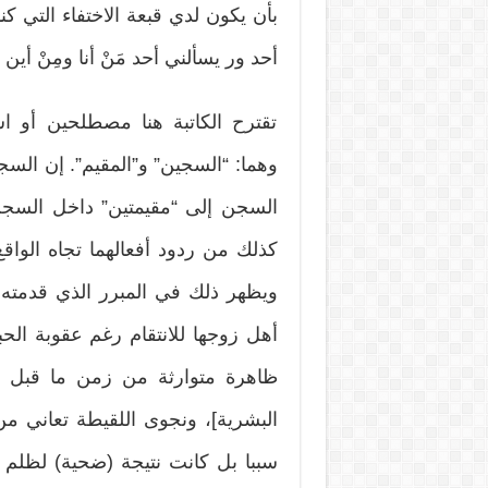
بأن يكون لدي قبعة الاختفاء التي كنا
أحد ور يسألني أحد مَنْ أنا ومِنْ أين
تقترح الكاتبة هنا مصطلحين أو ا
وهما: “السجين” و”المقيم”. إن السجي
السجن إلى “مقيمتين” داخل السجن 
كذلك من ردود أفعالهما تجاه الوا
ويظهر ذلك في المبرر الذي قدمته 
أهل زوجها للانتقام رغم عقوبة ا
ظاهرة متوارثة من زمن ما قبل ال
البشرية]، ونجوى اللقيطة تعاني من
سببا بل كانت نتيجة (ضحية) لظلم