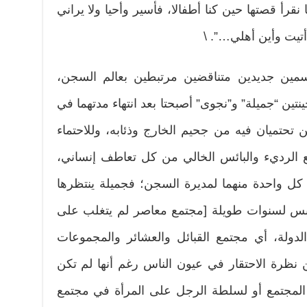
 نقرأ قصتها حين كنا أطفالا، فأسير وأحيا ولا يراني
 أتيت وأين أهلي…”. \
سمين جديدين متناقضين مرتبطين بعالم السجن،
نتين “جميلة” و”نجوى” أصبحتا بعد انتهاء مدتهما في
تحتميان فيه من جحيم الخارج وذئابه، وللاحتماء
قع الرديء والبائس الخالي من كل تعاطف إنساني،
كل واحدة منهما لمديرة السجن؛ فجميلة ينتظرها
لحبس لسنوات طويلة [مجتمع معاصر لم يتغلب على
دولة، أي مجتمع القبائل والعشائر والمجموعات
 نظرة الاحتقار في عيون الناس رغم أنها لم تكن
 المجتمع أو لسلطة الرجل على المرأة في مجتمع