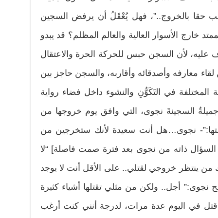
حقا بالخروج..”، فهل يُعْقَلُ أن يرفض السجين
تد خارج الأسوار العالية والعالم المظلم؟ قد يبدو
رف عليه، لأن السجن حبس للحركة الحرة والاعتقال
قاء معارفه وأصدقائه وأقاربه، والسجن حاجز بين
المختلفة في التَكَوُّنِ والنشوء داخل فضاء رواية
جميلةُ السجينةَ نجوى، التي وافق يوم خروجها من
يلتها:”- نجوى…هل أنت سعيدة لأنك ستخرجين من
لسؤال ذاته من نجوى بعد فترة صمت فاصلة] “لا
ن ينتظر خروجي لقتلي.. على الأقل أنت لا يوجد
نجوى:” أجل.. ولكن من مثلي تقتلها أشياء كثيرة
تل في اليوم عدة مرات، لدرجة أنني كنت أرغب