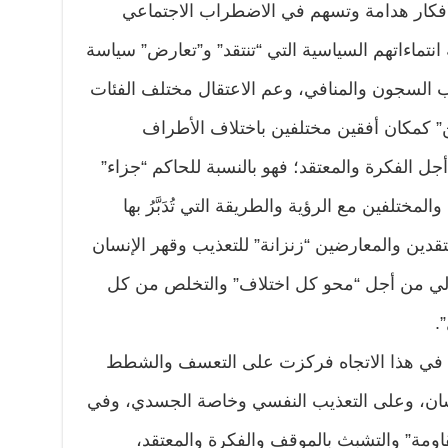
ها أفكار هدامة وتسهم في الاضطراب الاجتماعي
انتماءاتهم السياسية التي “تنتقد” و”تعارض” سياسة
ب السجون والمنافي، وعم الاعتقال مختلف الفئات
ن” كمكان أفقين مختلفين باختلاف الأطراف
 الفكرة والمعتقد؛ فهو بالنسبة للحاكم “جزاء”
لمختلفين مع الرؤية والطريقة التي تُدَبَّرُ بها
نتقدين والمعارضين “زنزانة” للتعذيب وقهر الإنسان
تالي من أجل “محو كل اختلاف” والتخلص من كل
.
” في هذا الاتجاه فركزت على التعسف والشطط
إنسان، وعلى التعذيب النفسي وخاصة الجسدي، وفي
اومة” والتشبث بالموقف والفكرة والمعتقد،