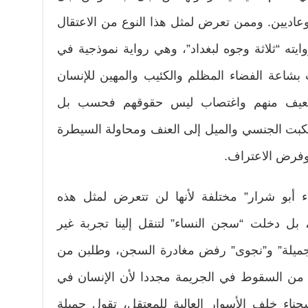
عاديين. وممن تعرض لمثل هذا النوع من الاعتقال
يته “ثلاثة وجوه لبغداد”، وهي رواية نموذجية في
 بشاعة الفضاء المظلم والكئيب والمهين للإنسان
لضعيف منهم واغتصاب ليس حقوقهم فحسب بل
لكبت الجنسي والميل إلى العنف ومحاولة السيطرة
 وفرض الاعتراف.
اء أبو شرار” مختلفة لأنها لن تتعرض لمثل هذه
 بل دخلت “سجن النساء” لتنقل إلينا تجربة غير
جميلة” و”نجوى” رفض مغادرة السجن، وطلبن من
ء من السقوط في الجريمة مجددا لأن الإنسان في
ناء خلف الأسوار العالية للمعتقل، تقول جميلة