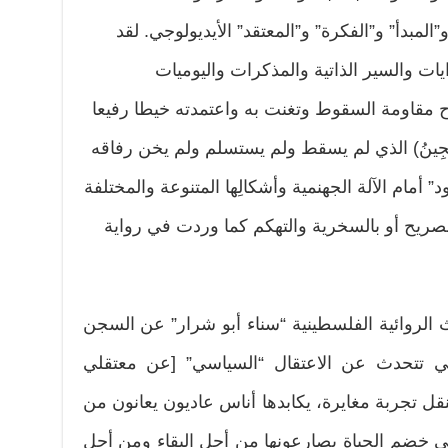
المبدأ” و”الفكرة” و”المعتقد” الأيديولوجي. لقد
يات والسير الذاتية والمذكرات واليوميات
ح مقاومة السقوط وتغنت به واعتمدته خيطا رفيعا
َّجِينُ) الذي لم يسقط ولم يستسلم ولم يخن رفاقه
أمام الآلة الجهنمية وأشكالِها المتنوعة والمختلفة
لصريح أو بالسخرية والتهكم كما وردت في رواية
دث الروائية الفلسطينية “سناء أبو شرار” عن السجن
التي تتحدث عن الاعتقال “السياسي” [عن معتقلي
نقل تجربة مغايرة، يكابدها أناس عاديون يعانون من
ي خضم الحياة يصارعونها من أجل البقاء ومن أجل