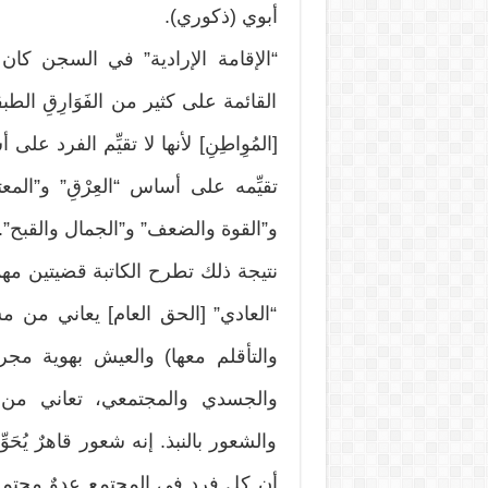
أبوي (ذكوري).
“الإقامة الإرادية” في السجن كان و
القائمة على كثير من الفَوَارِقِ الطبقية
[المُوِاطِنِ] لأنها لا تقيِّم الفرد
تقيِّمه على أساس “العِرْقِ” و”الم
و”القوة والضعف” و”الجمال والقبح”.
نتيجة ذلك تطرح الكاتبة قضيتين مهم
“العادي” [الحق العام] يعاني من 
والتأقلم معها) والعيش بهوية مج
والجسدي والمجتمعي، تعاني من الشعو
والشعور بالنبذ. إنه شعور قاهرٌ يُحَ
أن كل فرد في المجتمع عدوٌ محتمل