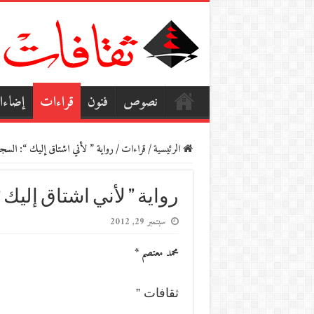
نصوص
فنون
قراءات
إضاء
الرئيسية
/
قراءات
/
رواية ” لأني اشتاق إليك “: السج
رواية ” لأني اشتاق إليك
سبتمبر 29, 2012
محمد معتصم *
ثقافات ”