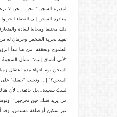
لمديرة السجن:” نحن…نحن لا نرغب 
مغادرة السجن إلى الفضاء الحر والمم
ذلك مختلفا ومجانبا للعادة والمتعا
تقييد لحرية الشخص وحرمان له من ل
الطموح وتحققه، من هنا تبدأ الرؤية 
“لأني أشتاق إليك”. تسأل السجينةُ 
السجن يوم انتهاء مدة اعتقال زم
السجن؟” [… وتجيب “جميلة” على ا
لستُ سعيدة…بل خائفة… لأن هناك م
من يريد قتلك حين تخرجين”، وتوضح 
غير سكين أو طلقة مسدس، وقد أق