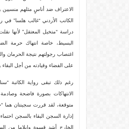
الاعتراف ضد أناسٍ مثلهم منسيين و
الكاتب الأردني “غالب هلسا” في روا
دراسة “متخيل المعتقل” لأنها نقلت
البسيط، خاصة انتهاك حرمة ا
اغتصاب رجولتهم نتيجة الحرمان وا
على الفضاء وقيادته من أجل البقاء
رغم ذلك تبقى رواية الكاتبة “سن
الانتهاكات بصورة فاضحة وصادمة،
متوقعة، لقد قررت سجينتان هما “
إدارة السجن البقاء بالسجن احتما
الخارج أشد قسوة وإيلاما من السج