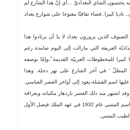
يه يحتسون الشاي البغداديّ …أي إنّ هذا الشارع لم
 ناديا كبيرا..فضاء ثقافيّا مفتوحا على شوارع بغداد
الضيوف الذين يزورون بغداد لا بدّ أن يرتادوا هذا
غداديّة العريقة التي مازالت إلى اليوم صامدة رغم
كبيرا للمخطوطات العربيّة القديمة ّ،وإمّا بوصفه
ي المطلّ ‘ في آخر الشارع على نهر دجلة. وهذا
يها اسم القشلة،يعود إلى أواخر العصر العباسي.
د اشتهر منذ ذلك العصر بازدهار مكتباته وبعراقة
مؤسساته الثقافية. وقد أطلق عليه اسم المتنبي عام 1932 في عهد الملك فيصل الأول
لطيب المتنبي.