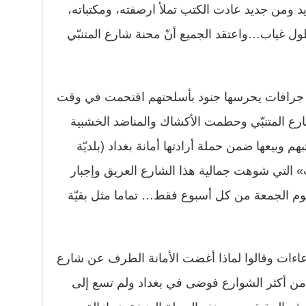
د ومن جديد عادت الكتب تملأ ارصفته، ومكتباته،
ول غياب…واعتقد الجميع أنّ محنة شارع المتنبّي
إنّ جرافات يحرسها جنود بأسلحتهم اقتحمت في وقت
مبر الجاري شارع المتنبّي وحطمت الأكشاك والمناضد الخشبية
 وبيعها ضمن حملة أرادتها أمانة بغداد (بلديّة
ت» التي شوهت جمالية هذا الشارع العريق وإجبار
م الجمعة من كل أسبوع فقط… تماما مثل بقيّة
ّعاءات وقالوا لماذا أغضت الأمانة الطرف عن شارع
ن أكثر الشوارع فوضى في بغداد ولم تسع إلى