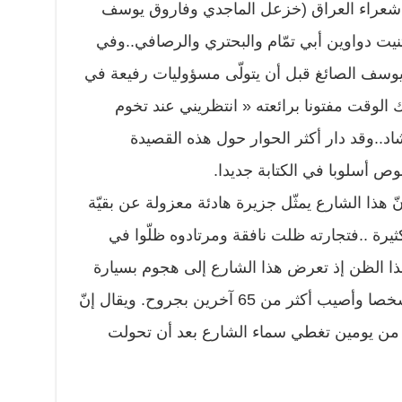
شعراء العراق (خزعل الماجدي وفاروق يوسف
نيت دواوين أبي تمّام والبحتري والرصافي..وفي
يوسف الصائغ قبل أن يتولّى مسؤوليات رفيعة في
ك الوقت مفتونا برائعته « انتظريني عند تخوم
اد..وقد دار أكثر الحوار حول هذه القصيدة
وص أسلوبا في الكتابة جديدا.
نّ هذا الشارع يمثّل جزيرة هادئة معزولة عن بقيّة
يرة ..فتجارته ظلت نافقة ومرتادوه ظلّوا في
ا الظن إذ تعرض هذا الشارع إلى هجوم بسيارة
مفخخة عام 2007 قتل فيه ثلاثون شخصا وأصيب أكثر من 65 آخرين بجروح. ويقال إنّ
من يومين تغطي سماء الشارع بعد أن تحولت