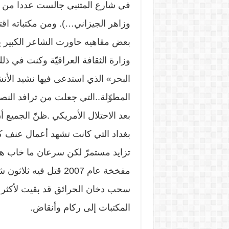
في شارع المتنبي جالست عددا من 
وزاهر الجيزاني…). ومن مكتباته اقت
بعض مقاهيه حاورت الشاعر الكبير 
وزارة الثقافة العراقيّة وكنت في ذل
البحر» الذي استدعى فيها نشيد الأنش
المطوّلة..التي جعلت من ترافد النص
بعد الاحتلال الأمريكي .ظنّ الجميع أ
بغداد التي كانت تشهد أعمال عنف كث
تزايد مستمرّ لكن سرعان ما خاب هذ
سحب دخان الحرائق قد بقيت لأكثر 
المكتبات إلى ركام وأنقاض.