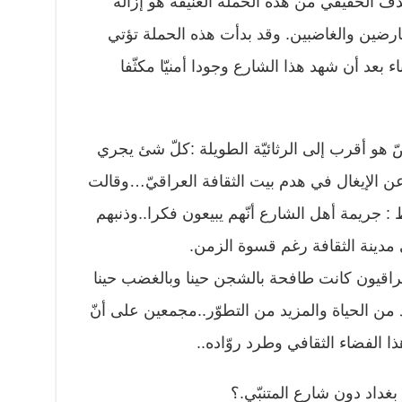
هدف الحقيقي من هذه الحملة العنيفة هو إزالة
رضين والغاضبين. وقد بدأت هذه الحملة تؤتي
اء بعد أن شهد هذا الشارع وجودا أمنيّا مكثّفا
هو أقرب إلى الرثائيّة الطويلة :كلّ شئ يجري
عن الإيغال في هدم بيت الثقافة العراقيّ…وقالت
: جريمة أهل الشارع أنّهم يبيعون فكرا..وذنبهم
 مدينة الثقافة رغم قسوة الزمن.
لعراقيون كانت طافحة بالشجن حينا وبالغضب حينا
 من الحياة والمزيد من التطوّر..مجمعين على أنّ
 الفضاء الثقافي وطرد روّاده..
بغداد دون شارع المتنبّي.؟