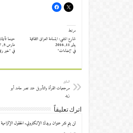
مرتبط
شارع المتنبي: ابتسامة العراق الثقافية
حينما تأتي
يناير 11, 2016
مارس 5, 2017
في "إضاءات"
في "خبر رئ
السابق
مرجعيات القرأة والتأويل عند نصر حامد أبو
زيد
اترك تعليقاً
لن يتم نشر عنوان بريدك الإلكتروني.
الحقول الإلزامية 