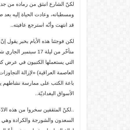
لكنّ الشارع انبثق من رماده من جدي
ومسطباته، وعادت الحياة إليه بعد ط
قد انتهت وأنّه استرجع عافيته..
لكن فوجئنا هذه الأيام بخبر يقول 
متأخّر من ليلة 17 سبت
التي يستعملها الكتبيون في عرض كتبهم
العاصمة العراقية) «لإزالة التجاوزا
باعة الكتب على ممارسة نشاطهم يو
الأسواق البغداديّة..
..لكنّ المثقفين سخروا من هذه الاد
السعدون والشورجة والكرادة وهي م