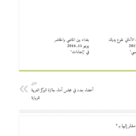
ك الأماني طوع يديك
بغداد بين الماضي والحاضر
يونيو 11, 2016
يسي"
في "إضاءات"
التالي
أعضاء جدد في مجلس أمناء جائزة البوكر العربية
للرواية
مشار إليها بـ
*