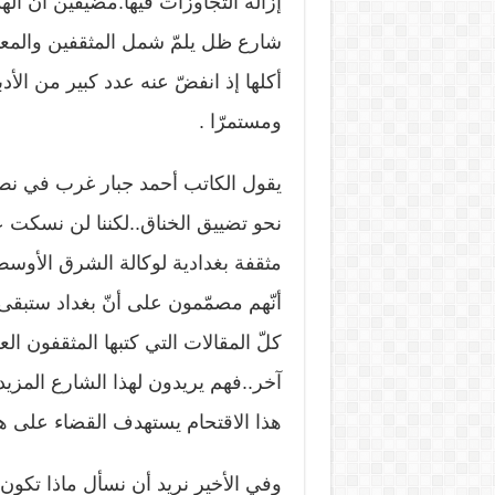
إزالة التجاوزات فيها.مضيفين أنّ ال
شارع ظل يلمّ شمل المثقفين والمعا
أكلها إذ انفضّ عنه عدد كبير من الأدب
ومستمرّا .
يقول الكاتب أحمد جبار غرب في نصّ 
نحو تضييق الخناق..لكننا لن نسكت 
مثقفة بغدادية لوكالة الشرق الأوسط 
أنّهم مصمّمون على أنّ بغداد ستبقى
كلّ المقالات التي كتبها المثقفون ا
آخر..فهم يريدون لهذا الشارع المزيد
هذا الاقتحام يستهدف القضاء على هذا
وفي الأخير نريد أن نسأل ماذا تكون 