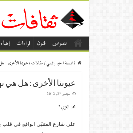
نصوص
فنون
قراءات
إضاء
الرئيسية
/
خبر رئيسي
/
مقالات
/
عيوننا الأخرى : هل 
عيوننا الأخرى : هل هي ن
سبتمبر 27, 2012
محمد الغزي *
على شارع المتنبّي الواقع في قلب بغدا