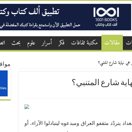
ات
مقالات
مكتبة ثقافات
فكر
أسرار
علوم
بحث
اتص
هي نهاية شارع المتنبي؟
مواق
هاية شارع المتنبي؟
د يتردّد مثقفو العراق ومبدعوه ليتبادلوا الآراء، أو