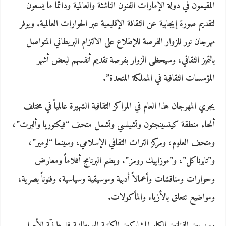
المقيمون في دولة الإمارات الفنون الناشئة والعالمية ودائما ما يسعون
لتقديم صورة إيجابية عن الثقافة الإقليمية عبر الحوارات العالمية. ويوفر
مهرجان نور للزوار الفرصة للإطلاع على الالتزام البريطاني المتواصل
بالتميز الثقافي، وسيحظى الزوار بفرصة تقديم أنفسهم لبعض أشهر
المؤسسات الثقافية في المملكة المتحدة”.
يجري المهرجان هذا العام في المراكز الثقافية الشهيرة عالمياً في مختلف
أنحاء منطقة كينسينجتون وتشيلسي وتشمل متحف “فيكتوريا وألبرت”،
ومتحف العلوم، ومركز التراث الثقافي الإسلامي، وسينما “لومير”،
و”تابرناكل”، و”موزاييك رومز”. ويضم البرنامج أفلاماً ومعارض
وحوارات ومناقشات وأعمالاً أدبية وموسيقية وسياسية، وفنوناً بصرية،
ومواضيع تتعلق بالأزياء والمأكولات.
ومن بين الفنانين الكبار المشاركين الكاتبة البريطانية فلسطينيّة الأصل