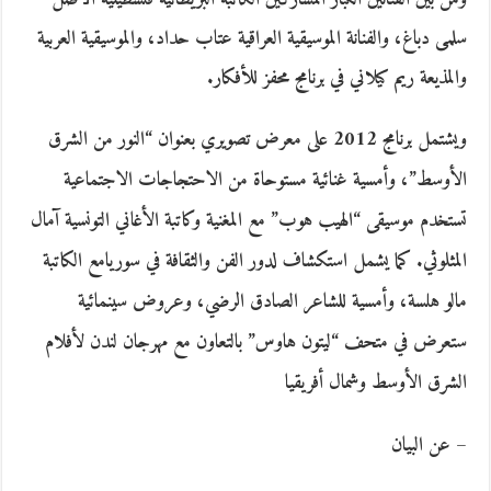
سلمى دباغ، والفنانة الموسيقية العراقية عتاب حداد، والموسيقية العربية
والمذيعة ريم كيلاني في برنامج محفز للأفكار.
ويشتمل برنامج 2012 على معرض تصويري بعنوان “النور من الشرق
الأوسط”، وأمسية غنائية مستوحاة من الاحتجاجات الاجتماعية
تستخدم موسيقى “الهيب هوب” مع المغنية وكاتبة الأغاني التونسية آمال
المثلوثي. كما يشمل استكشاف لدور الفن والثقافة في سوريامع الكاتبة
مالو هلسة، وأمسية للشاعر الصادق الرضي، وعروض سينمائية
ستعرض في متحف “ليتون هاوس” بالتعاون مع مهرجان لندن لأفلام
الشرق الأوسط وشمال أفريقيا
– عن البيان