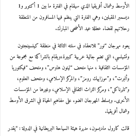
الأوسط وشمال أفريقيا الذي سيقام في الفترة ما بين 1 أكتوبر و1
ديسمبر المقبلين، وهي الفترة التي ينظم فيها المسافرون من المنطقة
رحلاتهم لقضاء عطلة عيد الأضحى المبارك.
يعود مهرجان “نور” للانعقاد في سنته الثالثة في منطقة كينسينجتون
وتشيلسي، التي تضم جالية عربية كبيرة،ويقام بالشراكة مع مجموعة من
المؤسسات الثقافية ، منها متحف “ليتون هاوس”، ومتحف “فيكتوريا
وألبرت”، و”موزاييك رومز”، والمركز الإسلامي، ومتحف العلوم،
و”تابرناكل”، ومركز التراث الثقافي الإسلامي، وغيرها من المؤسسات
الأخرى. ويسلط المهرجان الضوء على مفاهيم الحياة في الشرق الأوسط
وشمال أفريقيا.
قالت كارول ماديسون، مديرة هيئة السياحة البريطانية في الدولة : “يقدر