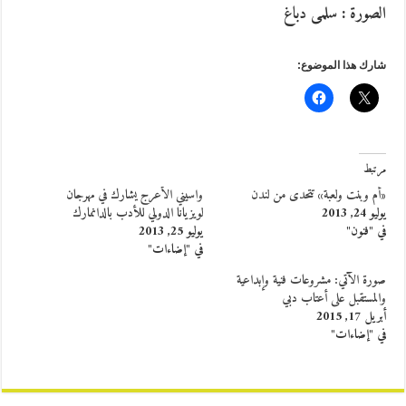
الصورة : سلمى دباغ
شارك هذا الموضوع:
مرتبط
«أم وبنت ولعبة» تتحدى من لندن
واسيني الأعرج يشارك في مهرجان
يوليو 24, 2013
لويزيانا الدولي للأدب بالدانمارك
في "فنون"
يوليو 25, 2013
في "إضاءات"
صورة الآتي: مشروعات فنية وإبداعية
والمستقبل على أعتاب دبي
أبريل 17, 2015
في "إضاءات"