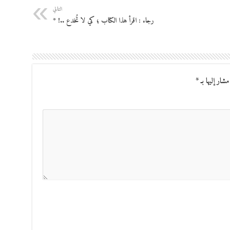
التالي
رجاء : اقرأ هذا الكتاب ؛ كي لا تُخدع ..! *
مشار إليها بـ
*