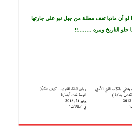
ما لو أن مادبا تقف مطلة من جبل نبو على جارتها
ها حلو التاريخ ومره ……..!!
 يحتفي بالكتاب الفني الأدبي
رواق البلقاء للفنون… كيف تتكوَّن
قدس ومادبا )
اللوحة تحت أبصارنا
يونيو 21, 2015
ت"
في "مقالات"