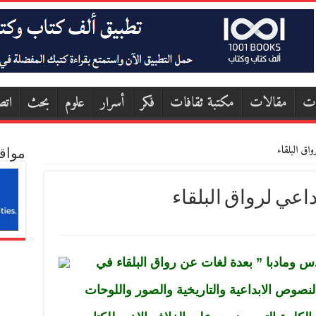
ات
مقالات
مكتبة ثقافات
فكر
أسرار
علوم
بحث
اتص
اق البلقاء
مواق
داعي لرواق البلقاء
 ومادبا ” بعدة لغات عن رواق البلقاء في
لنصوص الابداعية والتاريخية والصور واللوحات