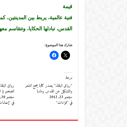
قيمة
فنية عالمية، يربط بين المدينتين، ك
القدس، تبادلها الحكايا، وتتقاسم مع
شارك هذا الموضوع:
مرتبط
“رواق البلقاء” يصدر كتابا يجمع الشعر
رواق البلقاء
والتشكيل عن القدس ومادبا
الضخم ( ال
سبتمبر 23, 2012
سبتمبر 30, 2012
في "قراءات"
في "إضاءا