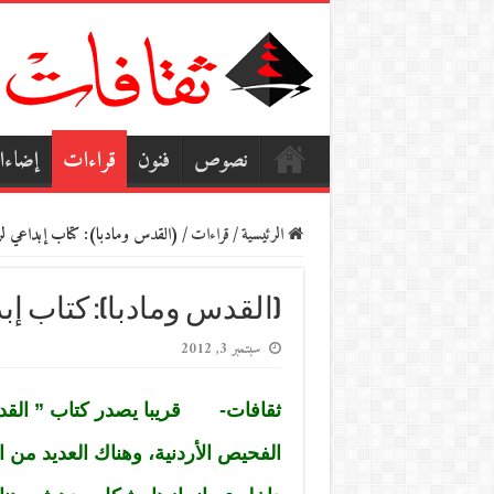
نصوص
فنون
قراءات
إضاء
الرئيسية
/
قراءات
/
(القدس ومادبا): كتاب إبداعي لرو
(القدس ومادبا): كتاب إب
سبتمبر 3, 2012
ثقافات- قريبا يصدر كتاب ” القدس
الفحيص الأردنية، وهناك العديد من ا