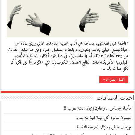
*فاطمة نبيل الديستوبيا ببساطة هي أدب المدينة الفاسدة، الذي يروي عادة عن
حياة مجتمع خيالي وفاسد ومخيف، وينتظره مستقبل مظلم، ومن هنا سنبدأ الحديث
عن «The Lobster» أو (السلطعون). في عالم تقود أفكاره العاطفية الأفلام
الهوليودية الأمريكية ذات الطابع الخفيف الكوميدي، التي ترتكز دومًا على فكرة أن
لكل منا شريك …
أكمل القراءة »
احدث الاضافات
مأساة جساس… ومحاولة إيجاد نهضة للعرب!!!
جيسون سايلر: كل مهمة فنية لغز جديد
مهرجان جرش وسؤال الشرعية الثقافية