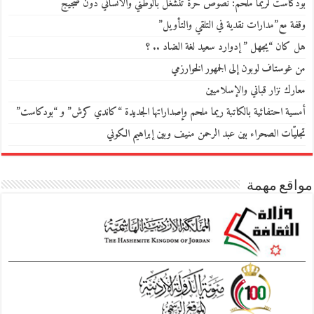
بودكاست لريما ملحم: نصوص حرّة تنشغل بالوطني والانساني دون ضجيج
وقفة مع”مدارات نقدية في التلقي والتأويل”
هل كان “يجهل ” إدوارد سعيد لغة الضاد .. ؟
من غوستاف لوبون إلى الجمهور الخوارزمي
معارك نزار قباني والإسلاميين
أمسية احتفائية بالكاتبة ريما ملحم وإصداراتها الجديدة “كاندي كرش” و “بودكاست”
تجليّات الصحراء بين عبد الرحمن منيف وبين إبراهيم الكوني
مواقع مهمة