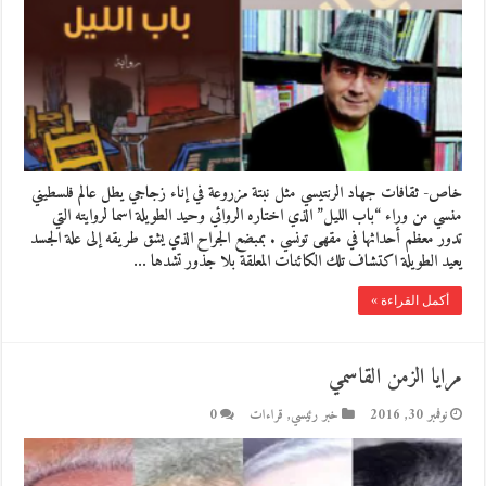
خاص- ثقافات جهاد الرنتيسي مثل نبتة مزروعة في إناء زجاجي يطل عالم فلسطيني
منسي من وراء “باب الليل” الذي اختاره الروائي وحيد الطويلة اسما لروايته التي
تدور معظم أحداثها في مقهى تونسي . بمبضع الجراح الذي يشق طريقه إلى علة الجسد
يعيد الطويلة اكتشاف تلك الكائنات المعلقة بلا جذور تشدها …
أكمل القراءة »
مرايا الزمن القاسمي
نوفمبر 30, 2016
خبر رئيسي
,
قراءات
0