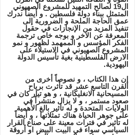
ال19 لصالح التمهيد للمشروع الصهيوني
المتمثل ببناء دولة فلسطين . و أيضاً ندرك
عمق الحاجة الملحة و الضرورية إلى
تنفيذ المزيد من الإنجازات في حقول
المعرفة عن الآخر و بوجه خاص ترجمة
الفكر المؤسس و الممهمد لظهور و نمو
المشروع الصهيوني في الاستيلاء على
الارض الفلسطينية بغية تأسيس الدولة
اليهودية.
إن هذا الكتاب ، و نصوصاً أخرى من
القرن التاسع عشر قد تأثرت برياح
المسيحانية الانغليكانية ، و هو تيار كان في
صعود مستمر ، و لا يزال منتشراً في
الولايات المتحدة و له تأثير بالغ الأهمية
على جوهر الحياة هناك تمثلاتها ، و أيضاً
له تأثير في فترات معينة على صناع القرار
السياسي سواء في البيت البيض او أروقة