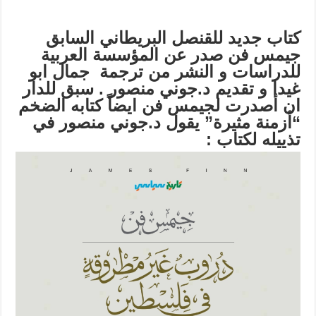
كتاب جديد للقنصل البريطاني السابق
جيمس فن صدر عن المؤسسة العربية
للدراسات و النشر من ترجمة جمال ابو
غيدا و تقديم د.جوني منصور . سبق للدار
ان أصدرت لجيمس فن ايضاً كتابه الضخم
“أزمنة مثيرة” يقول د.جوني منصور في
تذييله لكتاب :