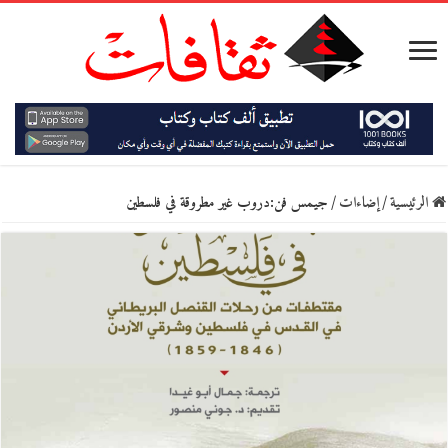
الرئيسية
/
إضاءات
/
جيمس فن:دروب غير مطروقة في فلسطين