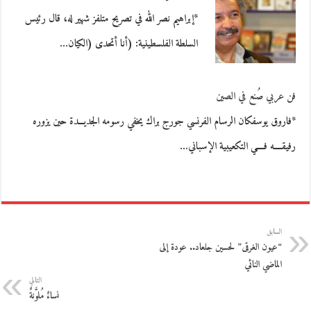
*إبراهيم نصر الله في تصريح متلفز شهير له، قال رئيس
السلطة الفلسطينية: (أنا أتحدى (الكيان…
فن عربي صُنع في الصين
*فاروق يوسفكان الرسام الفرنسي جورج براك يخفي رسومه الجديـــدة حين يزوره
رفيقــــه فــــي التكعيبية الإسباني…
السابق
“عيون الغرقى” لحسين جلعاد.. عودة إلى
الماضي النائي
التالي
نساءٌ مُلوَّنةٌ