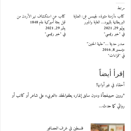
مرتبط
كتاب «أزمنة مثيرة» لجيمس فِن: العناية
كتاب عن استكشاف نهر الأردن من
البريطانية باليهود… الغاية والمبرر
قبل بعثة أميركية عام 1848
يوليو 29, 2021
يناير 29, 2021
في "خبر رئيسي"
في "خبر رئيسي"
صدر حديثا …”خابية الحنين”
ديسمبر 8, 2016
في "قراءات"
إقرأ أيضاً
أحقاد في غير أوانها!
*بروين حبيبفجأة ودون سابق إنذار، يطفوالحقد «العربي» على شاعر أو كاتب أو
روائي كما حدث…
فلسطين في غرف العصافير