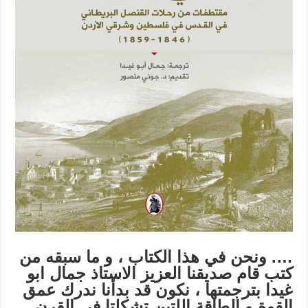
…. ونحن في هذا الكتاب ، و ما سبقه من
كتب قام صديقنا العزيز الاستاذ جمال ابو
غيدا بترجمتها ، نكون قد بدأنا ندرك عمق
القوة و الطاقة اللتين تشكلتا في القرن