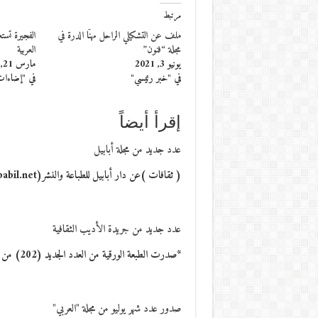
مرتبط
ملف عن التشكيلي الراحل مهنّا الدرة في
الفجيرة تستع
مجلة “فنون”
العربية
يونيو 3, 2021
مارس 21, 2015
في "خبر رئيسي"
في "إضاءا
إقرأ أيضاً
عدد جديد من مجلة أبابيل
( ثقافات )عن دار أبابيل للطباعة والنشر(www.ebabil.net)، صدر العدد الجديد (66) من مجلة "أبابيل" الشهرية…
عدد جديد من جريدة الأديب الثقافية
*صدرت الطبعة الورقية من العدد الجديد (202) من جريدة الاديب الثقافية في بغداد، التي يرأس…
صدور عدد شهر يوليو من مجلة "العربي"