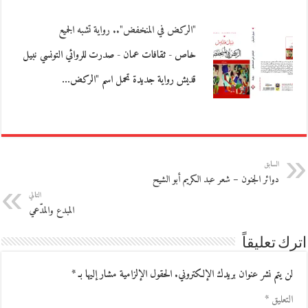
"الركض في المنخفض".. رواية تشبه الجميع
خاص - ثقافات عمان - صدرت للروائي التونسي نبيل
قديش رواية جديدة تحمل اسم "الركض…
السابق
دوائر الجنون – شعر عبد الكريم أبو الشيح
التالي
المبدع والمدّعي
اترك تعليقاً
لن يتم نشر عنوان بريدك الإلكتروني.
الحقول الإلزامية مشار إليها بـ
*
التعليق
*