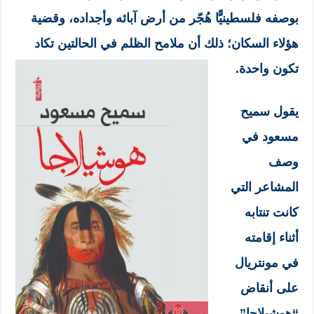
بوصفه فلسطينيًّا هُجّر من أرض آبائه وأجداده، وقضية
هؤلاء السكان؛ ذلك أن ملامح الظلم في الحالتين تكاد
تكون واحدة.
يقول سميح
مسعود في
وصف
المشاعر التي
كانت تنتابه
أثناء إقامته
في مونتريال
على أنقاض
“هوشيلاجا”