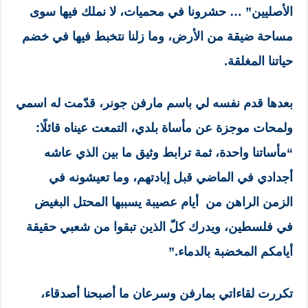
الأصليين” … حشرونا في محميات، لا نملك فيها سوى
مساحة ضيقة من الأرض، وما زلنا نتخبط فيها في خضم
حياتنا المغلقة.
بعدها قدم نفسه لي باسم مارفن جونر، قدّمت له اسمي
ولمحات موجزة عن مأساة بلدي، التمعت عيناه قائلًا:
“مأساتنا واحدة، ثمة ترابط وثيق ما بين الذي عاشه
أجدادي في الماضي قبل إبادتهم، وما تعيشونه في
الزمن الراهن من أيام عصيبة يسببها المحتل البغيض
في فلسطين، ويدرك كلّ الذين تبقوا من شعبي حقيقة
أيامكم المخضبة بالدماء.”
تكررت لقاءاتي بمارفن وسرعان ما أصبحنا أصدقاء،