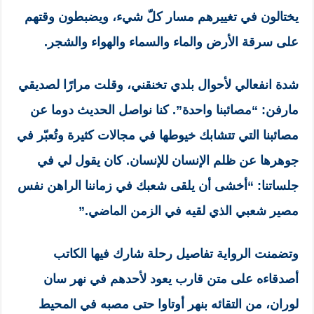
يختالون في تغييرهم مسار كلّ شيء، ويضبطون وقتهم
على سرقة الأرض والماء والسماء والهواء والشجر.
شدة انفعالي لأحوال بلدي تخنقني، وقلت مرارًا لصديقي
مارفن: “مصائبنا واحدة”. كنا نواصل الحديث دوما عن
مصائبنا التي تتشابك خيوطها في مجالات كثيرة وتُعبّر في
جوهرها عن ظلم الإنسان للإنسان. كان يقول لي في
جلساتنا: “أخشى أن يلقى شعبك في زماننا الراهن نفس
مصير شعبي الذي لقيه في الزمن الماضي.”
وتضمنت الرواية تفاصيل رحلة شارك فيها الكاتب
أصدقاءه على متن قارب يعود لأحدهم في نهر سان
لوران، من التقائه بنهر أوتاوا حتى مصبه في المحيط