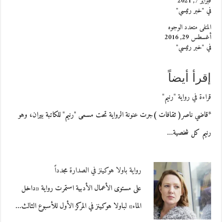
فبراير 7, 2021
في "خبر رئيسي"
المنفى متعدد الوجوه
أغسطس 29, 2016
في "خبر رئيسي"
إقرأ أيضاً
قراءة في رواية "رنيم"
*قاضي ناصر( ثقافات )جرت عنونة الرواية تحت مسمى "رنيم" للكاتبة بيران، وهو
رنيم كل شخصية…
رواية باولا هوكينز في الصدارة مجدداً
على مستوى الأعمال الأدبية استمرت رواية «داخل
الماء» لباولا هوكينز في المركز الأول للأسبوع الثالث…