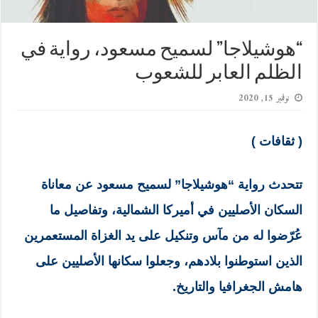
“هوشيلاجا” لسميح مسعود، رواية في
الظلم العابر للشعوب
نوفمبر 15, 2020
( ثقافات )
تتحدث رواية “هوشيلاجا” لسميح مسعود عن معاناة
السكان الأصليين في أميركا الشمالية، وتفاصيل ما
عُرّضوا له من مآس وتنكيل على يد الغزاة المستعمرين
الذين استوطنوا بلادهم، وجعلوا سكانها الأصليين على
هامش الجغرافيا والتاريخ.