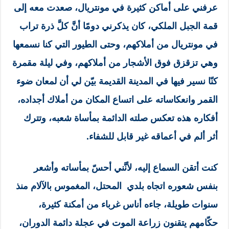
عرفني على أماكن كثيرة في مونتريال، صعدت معه إلى
قمة الجبل الملكي، كان يذكرني دومًا أنَّ كلَّ ذرة تراب
في مونتريال من أملاكهم، وحتى الطيور التي كنا نسمعها
وهي تزقزق فوق الأشجار من أملاكهم، وفي ليلة مقمرة
كنّا نسير فيها في المدينة القديمة بيّن لي أن لمعان ضوء
القمر وانعكاساته على اتساع المكان من أملاك أجداده،
أفكاره هذه تعكس صلته الدائمة بمأساة شعبه، وتترك
أثر ألم في أعماقه غير قابل للشفاء.
كنت أتقن السماع إليه، لأنَّني أحسّ بمأساته وأشعر
بنفس شعوره اتجاه بلدي المحتل، المغموس بالآلام منذ
سنوات طويلة، جاءه أناس غرباء من أمكنة كثيرة،
حكّامهم يتقنون زراعة الموت في عجلة دائمة الدوران،