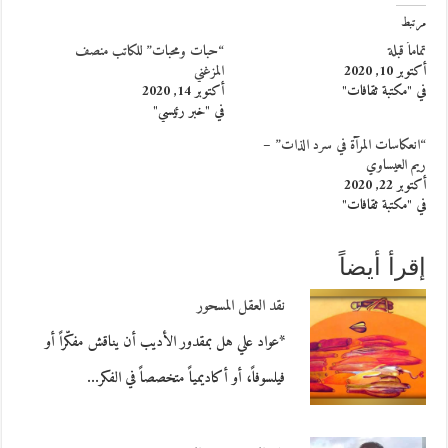
مرتبط
تماماً قبلة
“حبات ومحبات” للكاتب منصف
أكتوبر 10, 2020
المزغني
في "مكتبة ثقافات"
أكتوبر 14, 2020
في "خبر رئيسي"
“انعكاسات المرآة في سرد الذات” –
ريم العيساوي
أكتوبر 22, 2020
في "مكتبة ثقافات"
إقرأ أيضاً
نقد العقل المسحور
*عواد علي هل بمقدور الأديب أن يناقش مفكّراً أو
فيلسوفاً، أو أكاديمياً متخصصاً في الفكر…