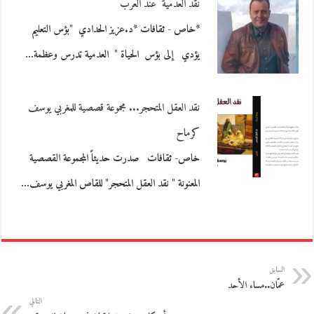
نقد العدمية عند العرب
*خاص - ثقافات *د.عزيز الحدادي "بؤس التعليم
يؤدي إلى بؤس الحياة " العدمية تدرس وعظمة…
نقد العقل المتحجر... مجموعة قصصية للمغربي يوسف
كرماح
خاص- ثقافات صدرت حديثاً المجموعة القصصية
المعنونة " نقد العقل المتحجر" للقاص المغربي يوسف…
السابق
عمّان..مساء الأحد
التالي