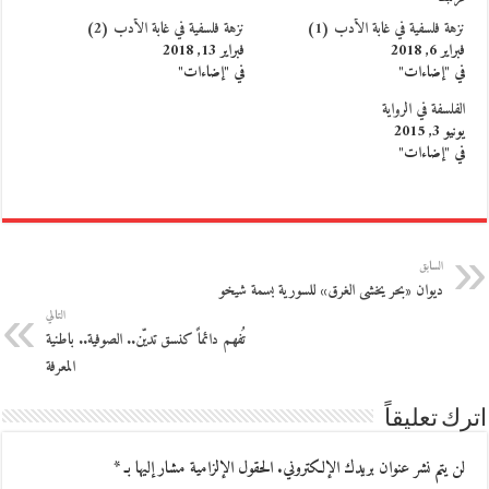
نزهة فلسفية في غابة الأدب (1)
نزهة فلسفية في غابة الأدب (2)
فبراير 6, 2018
فبراير 13, 2018
في "إضاءات"
في "إضاءات"
الفلسفة في الرواية
يونيو 3, 2015
في "إضاءات"
السابق
ديوان «بحر يخشى الغرق» للسورية بسمة شيخو
التالي
تُفهم دائماً كنسق تديّن.. الصوفية.. باطنية
المعرفة
اترك تعليقاً
لن يتم نشر عنوان بريدك الإلكتروني.
الحقول الإلزامية مشار إليها بـ
*