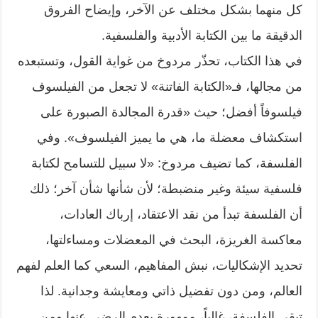
كل منهما بشكل مختلف عن الآخر، وإيضاح الفروق
الدقيقة ما بين الكتابة الأدبية والفلسفية.
في هذا الكتاب، تحذّر مردوخ من غواية القول، وتستبعده
من مجالها، فـ«الكتابة الفاتنة» لا تجعل من الفيلسوف
فيلسوفاً أفضل؛ حيث «قدرة المجالدة الصبورة على
استكشاف معضلة ما، هي ما يميز الفيلسوف». وفي
الفلسفة، كما تضيف مردوخ: «لا سبيل للتسامح لكتابة
فلسفية سيئة وغير منضبطة؛ لأن شأنها شأن آخر؛ ذلك
أن الفلسفة تبدأ من نقد الاعتقاد، إرباك العادات،
معاكسة الغريزة، البحث في المعضلات ومساءلتها،
تحديد الإشكاليات، نبش المفاهيم، السعي كما العلم لفهم
العالم، ومن دون تفضيل ذاتي ومعايشة وجدانية. لذا
تبقى الفلسفة، غالباً، ممهورة بعدم الرضى عنها ومن